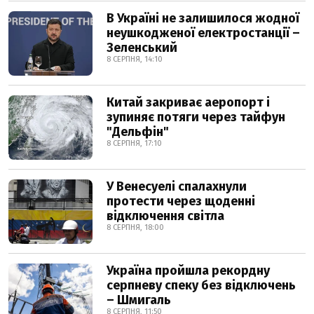
В Україні не залишилося жодної
неушкодженої електростанції –
Зеленський
8 СЕРПНЯ, 14:10
Китай закриває аеропорт і
зупиняє потяги через тайфун
"Дельфін"
8 СЕРПНЯ, 17:10
У Венесуелі спалахнули
протести через щоденні
відключення світла
8 СЕРПНЯ, 18:00
Україна пройшла рекордну
серпневу спеку без відключень
– Шмигаль
8 СЕРПНЯ, 11:50