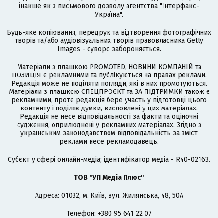
інакше як з письмового дозволу агентства "Інтерфакс-
Україна".
Будь-яке копіювання, передрук та відтворення фотографічних
творів та/або аудіовізуальних творів правовласника Getty
Images - суворо забороняється.
Матеріали з плашкою PROMOTED, НОВИНИ КОМПАНІЙ та
ПОЗИЦІЯ є рекламними та публікуються на правах реклами.
Редакція може не поділяти погляди, які в них промотуються.
Матеріали з плашкою СПЕЦПРОЄКТ та ЗА ПІДТРИМКИ також є
рекламними, проте редакція бере участь у підготовці цього
контенту і поділяє думки, висловлені у цих матеріалах.
Редакція не несе відповідальності за факти та оціночні
судження, оприлюднені у рекламних матеріалах. Згідно з
українським законодавством відповідальність за зміст
реклами несе рекламодавець.
Cубєкт у сфері онлайн-медіа; ідентифікатор медіа - R40-02163.
ТОВ "УП Медіа Плюс"
Адреса: 01032, м. Київ, вул. Жилянська, 48, 50А
Телефон: +380 95 641 22 07