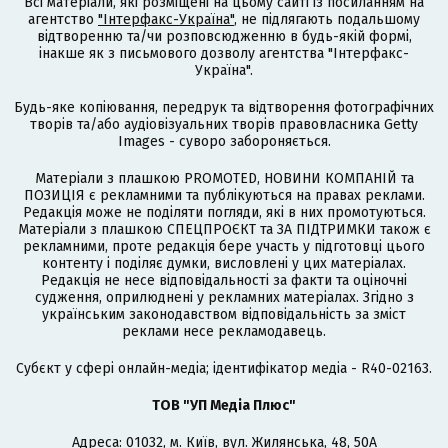
Всі матеріали, які розміщені на цьому сайті із посиланням на
агентство
"Інтерфакс-Україна"
, не підлягають подальшому
відтворенню та/чи розповсюдженню в будь-якій формі,
інакше як з письмового дозволу агентства "Інтерфакс-
Україна".
Будь-яке копіювання, передрук та відтворення фотографічних
творів та/або аудіовізуальних творів правовласника Getty
Images - суворо забороняється.
Матеріали з плашкою PROMOTED, НОВИНИ КОМПАНІЙ та
ПОЗИЦІЯ є рекламними та публікуються на правах реклами.
Редакція може не поділяти погляди, які в них промотуються.
Матеріали з плашкою СПЕЦПРОЄКТ та ЗА ПІДТРИМКИ також є
рекламними, проте редакція бере участь у підготовці цього
контенту і поділяє думки, висловлені у цих матеріалах.
Редакція не несе відповідальності за факти та оціночні
судження, оприлюднені у рекламних матеріалах. Згідно з
українським законодавством відповідальність за зміст
реклами несе рекламодавець.
Cубєкт у сфері онлайн-медіа; ідентифікатор медіа - R40-02163.
ТОВ "УП Медіа Плюс"
Адреса: 01032, м. Київ, вул. Жилянська, 48, 50А