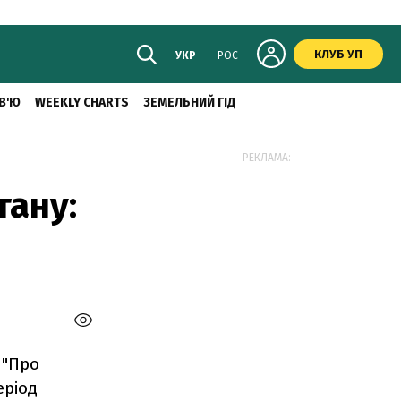
КЛУБ УП
УКР
РОС
В'Ю
WEEKLY CHARTS
ЗЕМЕЛЬНИЙ ГІД
РЕКЛАМА:
тану:
 "Про
еріод