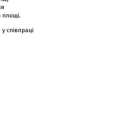
ня
 площі.
у співпраці