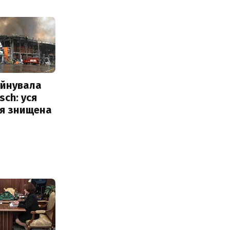
уйнувала
sch: уся
ія знищена