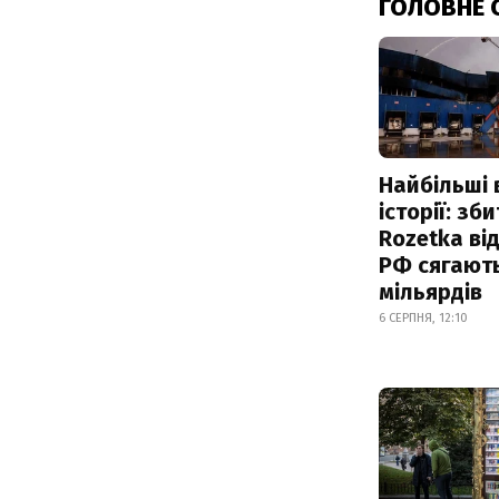
ГОЛОВНЕ 
Найбільші 
історії: зб
Rozetka від
РФ сягают
мільярдів
6 СЕРПНЯ, 12:10