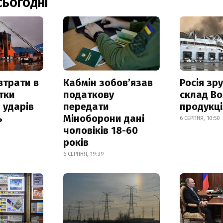
СЬОГОДНІ
втрати в
Кабмін зобовʼязав
Росія зр
итки
податкову
склад Bo
 ударів
передати
продукц
ь
Міноборони дані
6 СЕРПНЯ, 10:50
чоловіків 18-60
років
6 СЕРПНЯ, 19:39