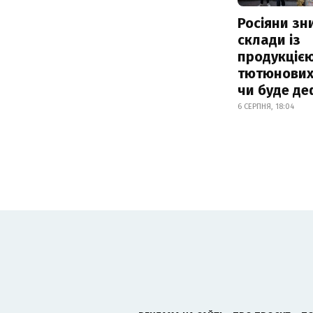
Росіяни з
склади із
продукцією
тютюнових 
чи буде де
6 СЕРПНЯ, 18:04