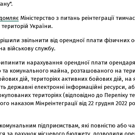
ану".
ідомляє
Міністерство з питань реінтеграції тимча
територій України.
рішили звільнити від орендної плати фізичних о
а військову службу.
припинити нарахування орендної плати орендар
 та комунального майна, розташованого на тери
йових дій, територіях активних бойових дій, на 
ь державні електронні інформаційні ресурси, аб
купованих територіях (відповідно до Переліку те
го наказом Мінреінтеграції від 22 грудня 2022 ро
 комунальним підприємствам, які повністю або ч
ся за рахунок місцевого бюджету, дозволили оре