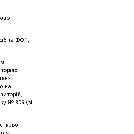
сово
сіб та ФОП,
ям
торіях
яких
о на
риторій,
ку № 309 (зі
астково
нду