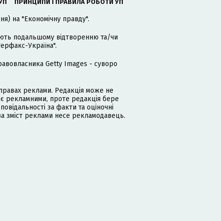
УП
ПРИНЦИПИ І ПРАВИЛА РОБОТИ УП
я) на "Економічну правду".
гають подальшому відтворенню та/чи
терфакс-Україна".
равовласника Getty Images - суворо
равах реклами. Редакція може не
 є рекламними, проте редакція бере
дповідальності за факти та оціночні
за зміст реклами несе рекламодавець.