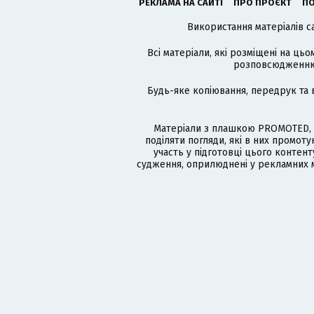
РЕКЛАМА НА САЙТІ
ПРО ПРОЄКТ
ПО
Використання матеріалів с
Всі матеріали, які розміщені на цьо
розповсюдженню в
Будь-яке копіювання, передрук та 
Матеріали з плашкою PROMOTED, 
поділяти погляди, які в них промо
участь у підготовці цього контенту
судження, оприлюднені у рекламних м