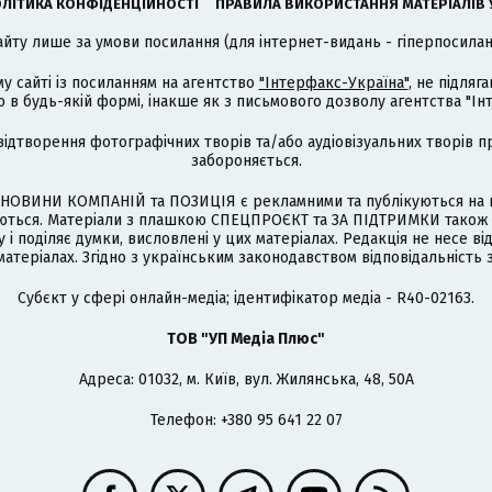
ЛІТИКА КОНФІДЕНЦІЙНОСТІ
ПРАВИЛА ВИКОРИСТАННЯ МАТЕРІАЛІВ 
айту лише за умови посилання (для інтернет-видань - гіперпосиланн
му сайті із посиланням на агентство
"Інтерфакс-Україна"
, не підля
 будь-якій формі, інакше як з письмового дозволу агентства "Ін
відтворення фотографічних творів та/або аудіовізуальних творів п
забороняється.
НОВИНИ КОМПАНІЙ та ПОЗИЦІЯ є рекламними та публікуються на п
туються. Матеріали з плашкою СПЕЦПРОЄКТ та ЗА ПІДТРИМКИ також
 і поділяє думки, висловлені у цих матеріалах. Редакція не несе ві
атеріалах. Згідно з українським законодавством відповідальність 
Cубєкт у сфері онлайн-медіа; ідентифікатор медіа - R40-02163.
ТОВ "УП Медіа Плюс"
Адреса: 01032, м. Київ, вул. Жилянська, 48, 50А
Телефон: +380 95 641 22 07