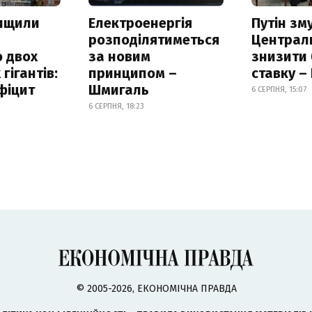
нищили
Електроенергія
Путін зм
розподілятиметься
Централ
 двох
за новим
знизити
гігантів:
принципом –
ставку –
фіцит
Шмигаль
6 СЕРПНЯ, 15:07
6 СЕРПНЯ, 18:23
© 2005-2026, ЕКОНОМІЧНА ПРАВДА