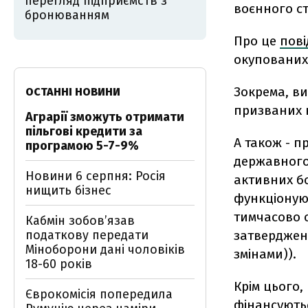
перегляд підприємств з
воєнного ст
бронюванням
Про це
пов
окупованих 
Зокрема, ви
ОСТАННІ НОВИНИ
призваних н
Аграрії зможуть отримати
пільгові кредити за
А також - 
програмою 5-7-9%
державного
Новини 6 серпня: Росія
активних бо
нищить бізнес
функціонуют
тимчасово о
Кабмін зобовʼязав
податкову передати
затверджено
Міноборони дані чоловіків
змінами)).
18-60 років
Крім цього,
Єврокомісія попередила
фінансують