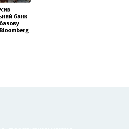
усив
ьний банк
 базову
 Bloomberg