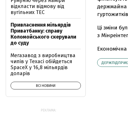
Румунію через наміри
відкласти відмову від
держмайна 
вугільних ТЕС
гуртожитків
Привласнення мільярдів
Ці зміни бу
Приватбанку: справу
з Мінреінте
Коломойського скерували
до суду
Економічна
Мегазавод з виробництва
чипів у Техасі обійдеться
ДЕРЖПІДПРИЄ
SpaceX у 16,8 мільярдів
доларів
ВСІ НОВИНИ
РЕКЛАМА: