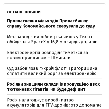
ОСТАННІ НОВИНИ
Привласнення мільярдів Приватбанку:
справу Коломойського скерували до суду
Мегазавод з виробництва чипів у Техасі
обійдеться SpaceX у 16,8 мільярдів доларів
Електроенергія розподілятиметься за
новим принципом – Шмигаль
Суд забов’язав "Укррічфлот" Григоришина
сплатити великий борг за електроенерію
Росіяни знищили склади із продукцією двох
тютюнових гігантів: чи буде дефіцит
Росія налагоджує виробництво
акумуляторів для FPV-дронів: хто допомагає