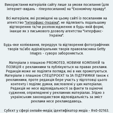
Використання матеріалів сайту лише за умови посилання (для
інтернет-видань - гіперпосилання) на "Економічну правду".
Всі матеріали, які розміщені на цьому сайті із посиланням на
агентство
"Інтерфакс-Україна"
, не підлягають подальшому
відтворенню та/чи розповсюдженню в будь-якій формі,
інакше як з письмового дозволу агентства "Інтерфакс-
Україна".
Будь-яке копіювання, передрук та відтворення фотографічних
творів та/або аудіовізуальних творів правовласника Getty
Images - суворо забороняється.
Матеріали з плашкою PROMOTED, НОВИНИ КОМПАНІЙ та
ПОЗИЦІЯ є рекламними та публікуються на правах реклами.
Редакція може не поділяти погляди, які в них промотуються.
Матеріали з плашкою СПЕЦПРОЄКТ та ЗА ПІДТРИМКИ також є
рекламними, проте редакція бере участь у підготовці цього
контенту і поділяє думки, висловлені у цих матеріалах.
Редакція не несе відповідальності за факти та оціночні
судження, оприлюднені у рекламних матеріалах. Згідно з
українським законодавством відповідальність за зміст
реклами несе рекламодавець.
Cубєкт у сфері онлайн-медіа; ідентифікатор медіа - R40-02163.