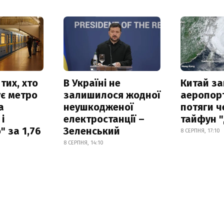
тих, хто
В Україні не
Китай з
є метро
залишилося жодної
аеропорт
а
неушкодженої
потяги ч
і
електростанції –
тайфун 
 за 1,76
Зеленський
8 СЕРПНЯ, 17:10
8 СЕРПНЯ, 14:10