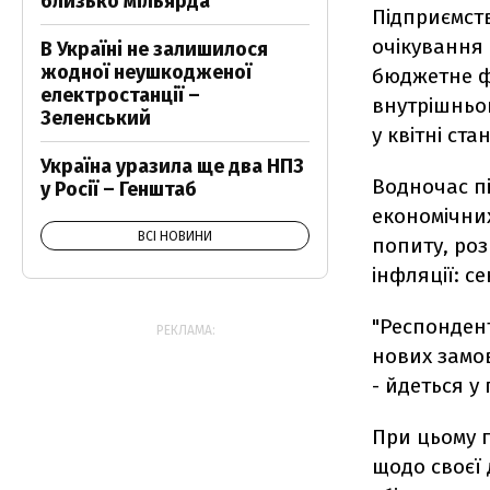
близько мільярда
Підприємст
очікування 
В Україні не залишилося
жодної неушкодженої
бюджетне ф
електростанції –
внутрішньог
Зеленський
у квітні ста
Україна уразила ще два НПЗ
Водночас п
у Росії – Генштаб
економічни
ВСІ НОВИНИ
попиту, ро
інфляції: се
"Респонден
РЕКЛАМА:
нових замов
- йдеться у
При цьому 
щодо своєї 