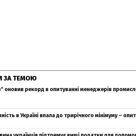
И ЗА ТЕМОЮ
в" оновив рекорд в опитуванні менеджерів промис
ність в Україні впала до трирічного мінімуму – опи
ина українців підтримує вищі податки для допомог