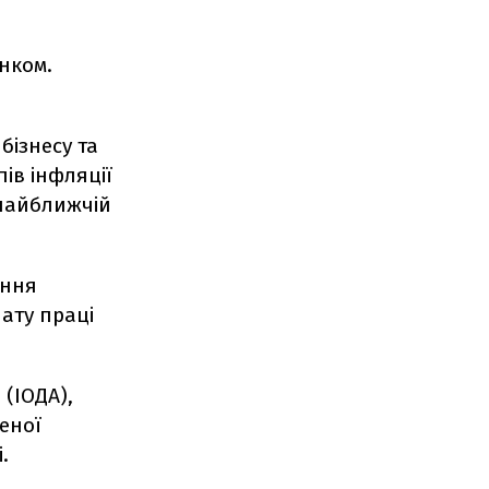
нком.
бізнесу та
ів інфляції
 найближчій
ення
лату праці
 (ІОДА),
еної
.