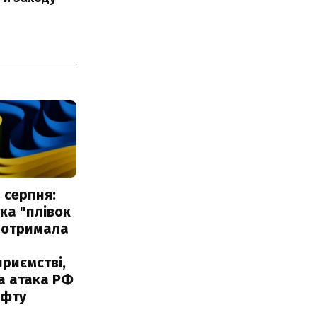
 серпня:
ка "плівок
 отримала
риємстві,
а атака РФ
афту