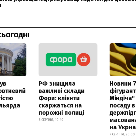
я
СЬОГОДНІ
ув
РФ знищила
Новини 7
овтневий
важливі склади
фігурант
істю
Фори: клієнти
Міндіча"
ільярда
скаржаться на
посаду в
порожні полиці
держпідп
масован
8 СЕРПНЯ, 10:40
на Укрн
7 СЕРПНЯ, 20:00