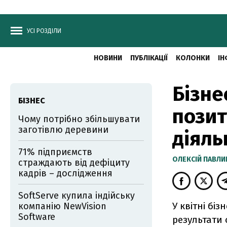
УСІ РОЗДІЛИ
НОВИНИ
ПУБЛІКАЦІЇ
КОЛОНКИ
ІН
Бізне
БІЗНЕС
позит
Чому потрібно збільшувати
заготівлю деревини
діяль
71% підприємств
ОЛЕКСІЙ ПАВЛ
страждають від дефіциту
кадрів – дослідження
SoftServe купила індійську
У квітні бі
компанію NewVision
Software
результати 