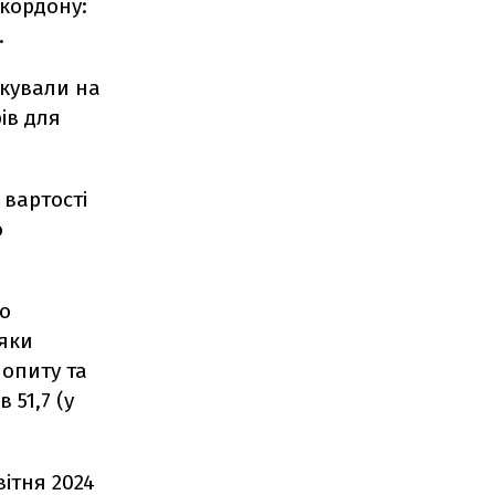
 кордону:
.
ікували на
ів для
вартості
о
до
дяки
опиту та
 51,7 (у
ітня 2024