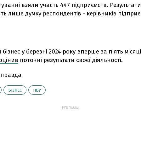
туванні взяли участь 447 підприємств. Результат
ь лише думку респондентів - керівників підприє
 бізнес у березні 2024 року вперше за п'ять місяц
оцінив
поточні результати своєї діяльності.
 правда
БІЗНЕС
НБУ
РЕКЛАМА: