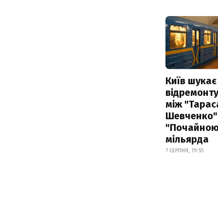
Київ шукає 
відремонту
між "Тарас
Шевченко" 
"Почайною"
мільярда
7 СЕРПНЯ, 19:55