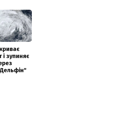
акриває
 і зупиняє
ерез
"Дельфін"