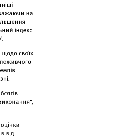
чніші
 зважаючи на
більшення
ьний індекс
У.
 щодо своїх
споживчого
емпів
зні.
бсягів
 виконання",
 оцінки
в від