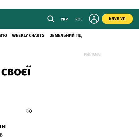
КЛУБ УП
УКР
РОС
В'Ю
WEEKLY CHARTS
ЗЕМЕЛЬНИЙ ГІД
РЕКЛАМА:
своєї
чні
в