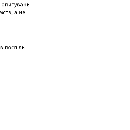
и опитувань
мств, а не
ів поспіль