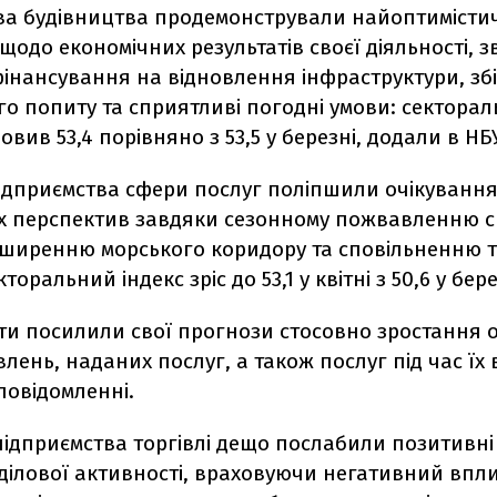
ва будівництва продемонстрували найоптимісти
щодо економічних результатів своєї діяльності,
інансування на відновлення інфраструктури, з
о попиту та сприятливі погодні умови: секторал
новив 53,4 порівняно з 53,5 у березні, додали в НБ
ідприємства сфери послуг поліпшили очікування
х перспектив завдяки сезонному пожвавленню 
зширенню морського коридору та сповільненню т
кторальний індекс зріс до 53,1 у квітні з 50,6 у бере
ти посилили свої прогнози стосовно зростання о
лень, наданих послуг, а також послуг під час їх
 повідомленні.
підприємства торгівлі дещо послабили позитивні
ділової активності, враховуючи негативний впли