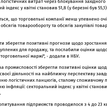
логістичних витрат через блокування західного
 індекс у квітні становив 51,8 (у березні був 55,1)
ься, що торговельні компанії менш упевнено оч
обсягів товарообороту та обсягів закупівлі товар
ти зберегли позитивні прогнози щодо зростання 
куплених для продажу, та послабили оцінки щод
орговельної маржі", - додали в НБУ.
ва промисловості зберегли позитивні оцінки що
 своєї діяльності на найближчу перспективу зав
ню логістичних ланцюгів, сталому споживчому п
ю інфляції: секторальний індекс у квітні становив
.
питування підприємств проводилося з 4 до 23 кв