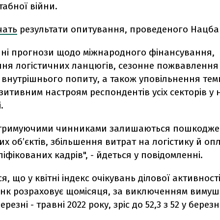
абної війни.
чать
результати опитування, проведеного Нацба
чні прогнози щодо міжнародного фінансування,
ня логістичних ланцюгів, сезонне пожвавлення 
внутрішнього попиту, а також уповільнення темп
зитивним настроям респондентів усіх секторів у
.
стримуючими чинниками залишаються пошкодж
х об’єктів, збільшення витрат на логістику й оп
ліфікованих кадрів", - йдеться у повідомленні.
я, що у квітні індекс очікувань ділової активності
нк розраховує щомісяця, за виключенням вимуш
резні - травні 2022 року, зріс до 52,3 з 52 у березні