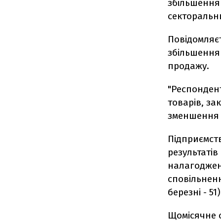
збільшення 
секторальний
Повідомляєт
збільшення 
продажу.
"Респонден
товарів, за
зменшення т
Підприємст
результатів
налагоджен
сповільненн
березні - 51)
Щомісячне о