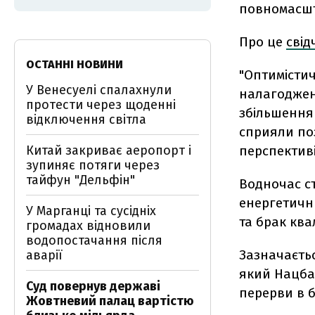
повномасшт
Про це
свід
ОСТАННІ НОВИНИ
"Оптимісти
У Венесуелі спалахнули
налагоджен
протести через щоденні
збільшення 
відключення світла
сприяли по
Китай закриває аеропорт і
перспективі
зупиняє потяги через
тайфун "Дельфін"
Водночас 
енергетични
У Марганці та сусідніх
та брак ква
громадах відновили
водопостачання після
Зазначаєтьс
аварії
який Нацба
Суд повернув державі
перерви в бе
Жовтневий палац вартістю