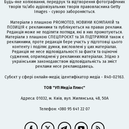
Будь-яке копіювання, передрук та відтворення фотографічних
творів та/або аудіовізуальних творів правовласника Getty
Images - суворо забороняється.
Матеріали з плашкою PROMOTED, НОВИНИ КОМПАНІЙ та
ПОЗИЦІЯ є рекламними та публікуються на правах реклами.
Редакція може не поділяти погляди, які в них промотуються.
Матеріали з плашкою СПЕЦПРОЄКТ та ЗА ПІДТРИМКИ також є
рекламними, проте редакція бере участь у підготовці цього
контенту і поділяє думки, висловлені у цих матеріалах.
Редакція не несе відповідальності за факти та оціночні
судження, оприлюднені у рекламних матеріалах. Згідно з
українським законодавством відповідальність за зміст
реклами несе рекламодавець.
Cубєкт у сфері онлайн-медіа; ідентифікатор медіа - R40-02163.
ТОВ "УП Медіа Плюс"
Адреса: 01032, м. Київ, вул. Жилянська, 48, 50А
Телефон: +380 95 641 22 07