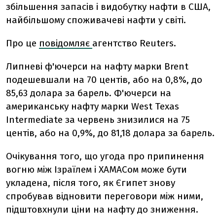
збільшення запасів і видобутку нафти в США,
найбільшому споживачеві нафти у світі.
Про це
повідомляє
агентство Reuters.
Липневі ф'ючерси на нафту марки Brent
подешевшали на 70 центів, або на 0,8%, до
85,63 долара за барель. Ф'ючерси на
американську нафту марки West Texas
Intermediate за червень знизилися на 75
центів, або на 0,9%, до 81,18 долара за барель.
Очікування того, що угода про припинення
вогню між Ізраїлем і ХАМАСом може бути
укладена, після того, як Єгипет знову
спробував відновити переговори між ними,
підштовхнули ціни на нафту до зниження.