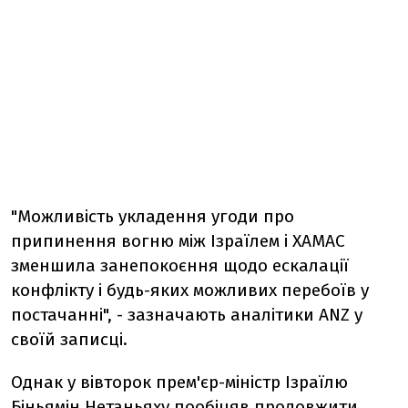
"Можливість укладення угоди про
припинення вогню між Ізраїлем і ХАМАС
зменшила занепокоєння щодо ескалації
конфлікту і будь-яких можливих перебоїв у
постачанні", - зазначають аналітики ANZ у
своїй записці.
Однак у вівторок прем'єр-міністр Ізраїлю
Біньямін Нетаньяху пообіцяв продовжити