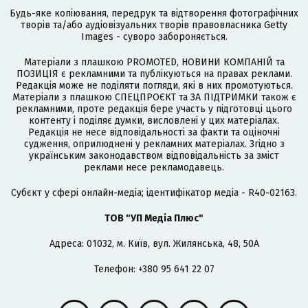
Будь-яке копіювання, передрук та відтворення фотографічних
творів та/або аудіовізуальних творів правовласника Getty
Images - суворо забороняється.
Матеріали з плашкою PROMOTED, НОВИНИ КОМПАНІЙ та
ПОЗИЦІЯ є рекламними та публікуються на правах реклами.
Редакція може не поділяти погляди, які в них промотуються.
Матеріали з плашкою СПЕЦПРОЄКТ та ЗА ПІДТРИМКИ також є
рекламними, проте редакція бере участь у підготовці цього
контенту і поділяє думки, висловлені у цих матеріалах.
Редакція не несе відповідальності за факти та оціночні
судження, оприлюднені у рекламних матеріалах. Згідно з
українським законодавством відповідальність за зміст
реклами несе рекламодавець.
Cубєкт у сфері онлайн-медіа; ідентифікатор медіа - R40-02163.
ТОВ "УП Медіа Плюс"
Адреса: 01032, м. Київ, вул. Жилянська, 48, 50А
Телефон: +380 95 641 22 07