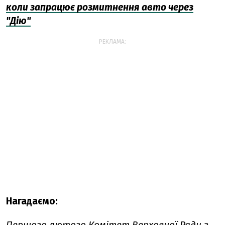
коли запрацює розмитнення авто через
"Дію"
РЕКЛАМА:
Нагадаємо:
Першого лютого Комітет Верховної Ради з