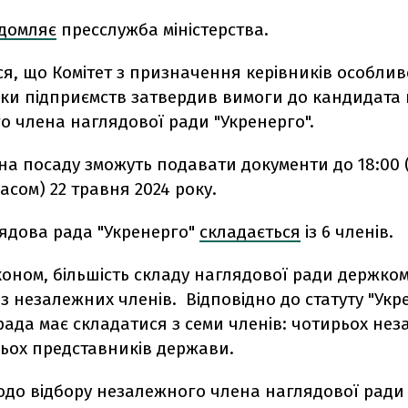
ідомляє
пресслужба міністерства.
ся, що Комітет з призначення керівників особли
іки підприємств затвердив вимоги до кандидата 
о члена наглядової ради "Укренерго".
а посаду зможуть подавати документи до 18:00 
асом) 22 травня 2024 року.
лядова рада "Укренерго"
складається
із 6 членів.
аконом, більшість складу наглядової ради держком
з незалежних членів. Відповідно до статуту "Укр
ада має складатися з семи членів: чотирьох не
рьох представників держави.
до відбору незалежного члена наглядової ради 