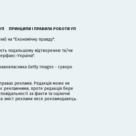
УП
ПРИНЦИПИ І ПРАВИЛА РОБОТИ УП
я) на "Економічну правду".
гають подальшому відтворенню та/чи
терфакс-Україна".
равовласника Getty Images - суворо
равах реклами. Редакція може не
 є рекламними, проте редакція бере
дповідальності за факти та оціночні
за зміст реклами несе рекламодавець.