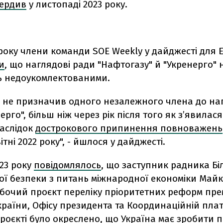
вердив
у листопаді 2023 року.
 року члени команди SOE Weekly у дайджесті для 
и
, що наглядові ради "Нафтогазу" й "Укренерго" 
 недоукомлектованими.
сі не призначив
одного незалежного члена до на
ерго", більш ніж через рік після того як з’явилас
наслідок
дострокового припинення повноважень
ітні 2022 року", - йшлося у дайджесті.
023 року
повідомлялось
, що заступник радника Бі
ої безпеки з питань міжнародної економіки Май
бочий проєкт переліку пріоритетних реформ пре
України, Офісу президента та Координаційній пла
проєкті було окреслено, що Україна має зробити п