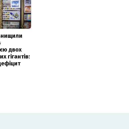
 знищили
з
єю двох
х гігантів:
дефіцит