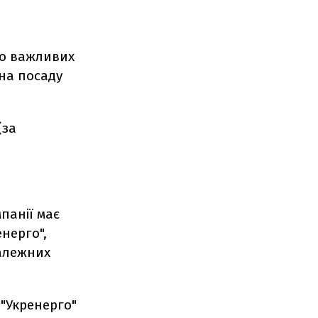
во важливих
на посаду
(за
панії має
енерго",
залежних
"Укренерго"