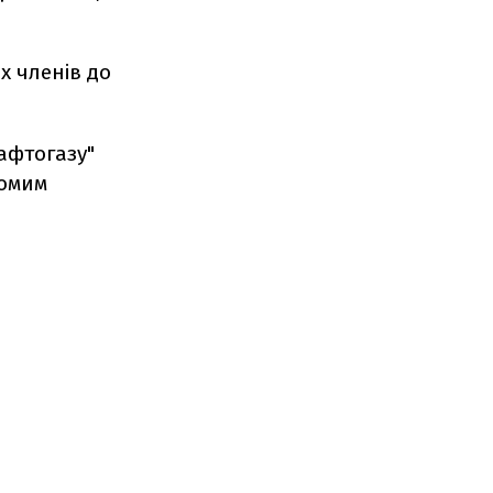
х членів до
афтогазу"
ьомим