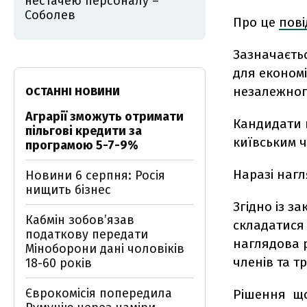
нестачею персоналу –
Соболев
Про це
пов
Зазначаєть
для економ
незалежног
ОСТАННІ НОВИНИ
Аграрії зможуть отримати
Кандидати н
пільгові кредити за
київським ч
програмою 5-7-9%
Наразі наг
Новини 6 серпня: Росія
нищить бізнес
Згідно із з
Кабмін зобовʼязав
складатися 
податкову передати
наглядова р
Міноборони дані чоловіків
членів та т
18-60 років
Єврокомісія попередила
Рішення що