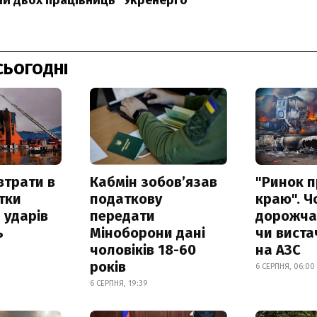
ли двох працівниць "Укренерго"
СЬОГОДНІ
втрати в
Кабмін зобовʼязав
"Ринок п
итки
податкову
краю". Ч
 ударів
передати
дорожчає
ь
Міноборони дані
чи виста
чоловіків 18-60
на АЗС
років
6 СЕРПНЯ, 06:00
6 СЕРПНЯ, 19:39