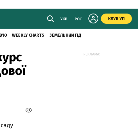
КЛУБ УП
УКР
РОС
В'Ю
WEEKLY CHARTS
ЗЕМЕЛЬНИЙ ГІД
курс
РЕКЛАМА:
дової
осаду