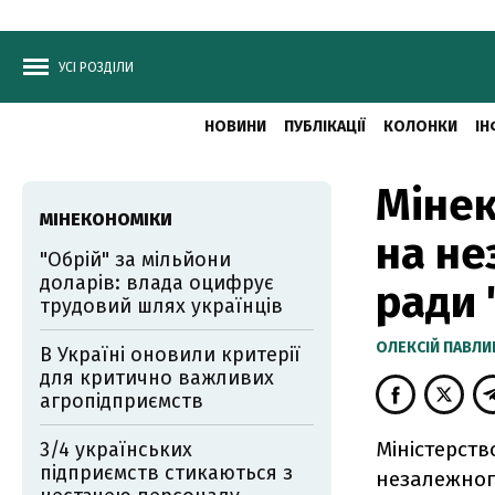
УСІ РОЗДІЛИ
НОВИНИ
ПУБЛІКАЦІЇ
КОЛОНКИ
ІН
Мінек
МІНЕКОНОМІКИ
на не
"Обрій" за мільйони
доларів: влада оцифрує
ради 
трудовий шлях українців
ОЛЕКСІЙ ПАВЛ
В Україні оновили критерії
для критично важливих
агропідприємств
Міністерств
3/4 українських
підприємств стикаються з
незалежног