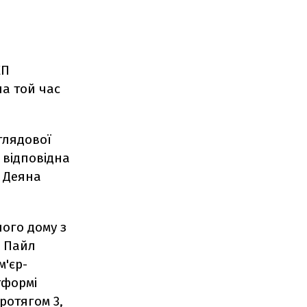
ЕП
на той час
глядової
я відповідна
Деяна
лого дому з
к Пайл
м'єр-
тформі
ротягом 3,