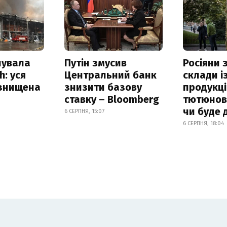
нувала
Путін змусив
Росіяни
h: уся
Центральний банк
склади і
 знищена
знизити базову
продукці
ставку – Bloomberg
тютюнови
чи буде 
6 СЕРПНЯ, 15:07
6 СЕРПНЯ, 18:04