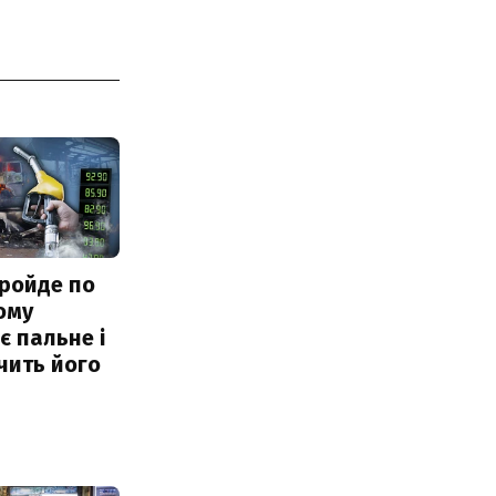
ройде по
ому
 пальне і
чить його