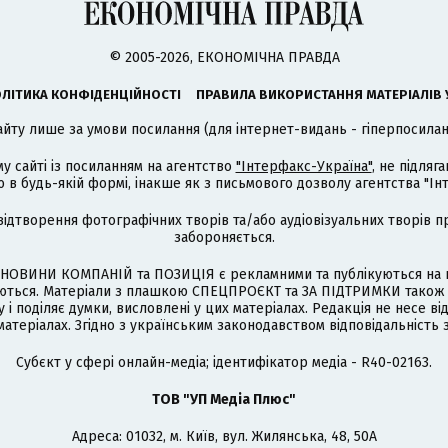
© 2005-2026, ЕКОНОМІЧНА ПРАВДА
ЛІТИКА КОНФІДЕНЦІЙНОСТІ
ПРАВИЛА ВИКОРИСТАННЯ МАТЕРІАЛІВ 
айту лише за умови посилання (для інтернет-видань - гіперпосиланн
му сайті із посиланням на агентство
"Інтерфакс-Україна"
, не підля
 будь-якій формі, інакше як з письмового дозволу агентства "Ін
відтворення фотографічних творів та/або аудіовізуальних творів п
забороняється.
НОВИНИ КОМПАНІЙ та ПОЗИЦІЯ є рекламними та публікуються на п
туються. Матеріали з плашкою СПЕЦПРОЄКТ та ЗА ПІДТРИМКИ також
 і поділяє думки, висловлені у цих матеріалах. Редакція не несе ві
атеріалах. Згідно з українським законодавством відповідальність 
Cубєкт у сфері онлайн-медіа; ідентифікатор медіа - R40-02163.
ТОВ "УП Медіа Плюс"
Адреса: 01032, м. Київ, вул. Жилянська, 48, 50А