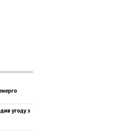
ренерго
рдив угоду з