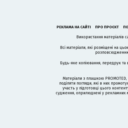
РЕКЛАМА НА САЙТІ
ПРО ПРОЄКТ
ПО
Використання матеріалів с
Всі матеріали, які розміщені на цьо
розповсюдженню в
Будь-яке копіювання, передрук та 
Матеріали з плашкою PROMOTED, 
поділяти погляди, які в них промо
участь у підготовці цього контенту
судження, оприлюднені у рекламних м