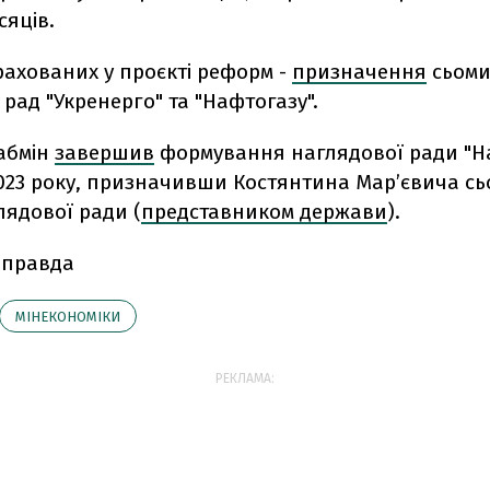
ісяців.
рахованих у проєкті реформ -
призначення
сьоми
рад "Укренерго" та "Нафтогазу".
абмін
завершив
формування наглядової ради "Н
2023 року, призначивши
Костянтина Мар’євича с
лядової ради (
представником держави
).
 правда
МІНЕКОНОМІКИ
РЕКЛАМА: