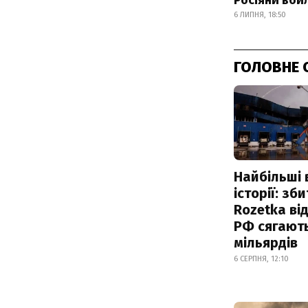
Росіяни вби
6 ЛИПНЯ, 18:50
ГОЛОВНЕ 
Найбільші 
історії: зб
Rozetka від
РФ сягают
мільярдів
6 СЕРПНЯ, 12:10