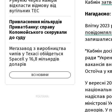
Румунію через наміри
Кабмін
зат
відкласти відмову від
вугільних ТЕС
Нагадаємо:
Привласнення мільярдів
Влітку 2023
Приватбанку: справу
Коломойського скерували
повідомлял
до суду
залишались
Мегазавод з виробництва
"Кабмін до
чипів у Техасі обійдеться
ради "Укрен
SpaceX у 16,8 мільярдів
доларів
вакансія в
Остоїча у кв
ВСІ НОВИНИ
У вересні 2
національн
надіслав ро
РЕКЛАМА:
міністрові 
донорів. У 