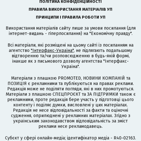
ПОЛІТИКА КОНФІДЕНЦІЙНОСТІ
ПРАВИЛА ВИКОРИСТАННЯ МАТЕРІАЛІВ УП
ПРИНЦИПИ І ПРАВИЛА РОБОТИ УП
Використання матеріалів сайту лише за умови посилання (для
інтернет-видань - гіперпосилання) на "Економічну правду".
Всі матеріали, які розміщені на цьому сайті із посиланням на
агентство
"Інтерфакс-Україна"
, не підлягають подальшому
відтворенню та/чи розповсюдженню в будь-якій формі,
інакше як з письмового дозволу агентства "Інтерфакс-
Україна".
Матеріали з плашкою PROMOTED, НОВИНИ КОМПАНІЙ та
ПОЗИЦІЯ є рекламними та публікуються на правах реклами.
Редакція може не поділяти погляди, які в них промотуються.
Матеріали з плашкою СПЕЦПРОЄКТ та ЗА ПІДТРИМКИ також є
рекламними, проте редакція бере участь у підготовці цього
контенту і поділяє думки, висловлені у цих матеріалах.
Редакція не несе відповідальності за факти та оціночні
судження, оприлюднені у рекламних матеріалах. Згідно з
українським законодавством відповідальність за зміст
реклами несе рекламодавець.
Cубєкт у сфері онлайн-медіа; ідентифікатор медіа - R40-02163.