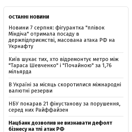
ОСТАННІ НОВИНИ
Новини 7 серпня: фігурантка "плівок
Міндіча" отримала посаду в
держпідприємстві, масована атака РФ на
Укрнафту
Київ шукає тих, хто відремонтує метро між
"Тараса Шевченко" і "Почайною" за 1,76
мільярда
В Україні за місяць скоротилися міжнародні
валютні резерви
НБУ покарав 21 фінустанову за порушення,
серед них Райффайзен
Нацбанк дозволив не визнавати дефолт
бізнесу на тлі атак РФ