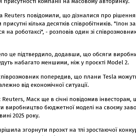
 присутності компанії на масовому авторинку.
 Reuters повідомили, що дізналися про рішення 
и присутні кілька десятків співробітників. "Ілон 
я на роботаксі", - розповів один зі співрозмовник
ело це підтвердило, додавши, що обсяги виробн
удуть набагато меншими, ніж у проєкті Model 2.
співрозмовник попередив, що плани Tesla можут
алежно від економічної ситуації.
 Reuters, Маск ще в січні повідомив інвесторам, 
и виробництво бюджетної моделі на своєму завод
вині 2025 року.
рішила згорнути проэкт на тлі зростаючої конкур