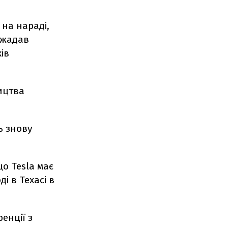
на нараді,
зажадав
ів
ицтва
ь знову
що Tesla має
і в Техасі в
енції з