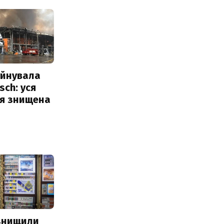
уйнувала
sch: уся
ія знищена
 знищили