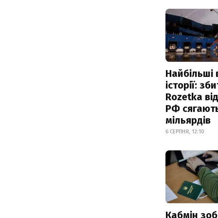
Найбільші 
історії: зб
Rozetka від
РФ сягают
мільярдів
6 СЕРПНЯ, 12:10
Кабмін зоб