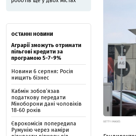
роботів ще у двох містах
ОСТАННІ НОВИНИ
Аграрії зможуть отримати
пільгові кредити за
програмою 5-7-9%
Новини 6 серпня: Росія
нищить бізнес
Кабмін зобовʼязав
податкову передати
Міноборони дані чоловіків
18-60 років
GETTY IMAGES
Єврокомісія попередила
Румунію через наміри