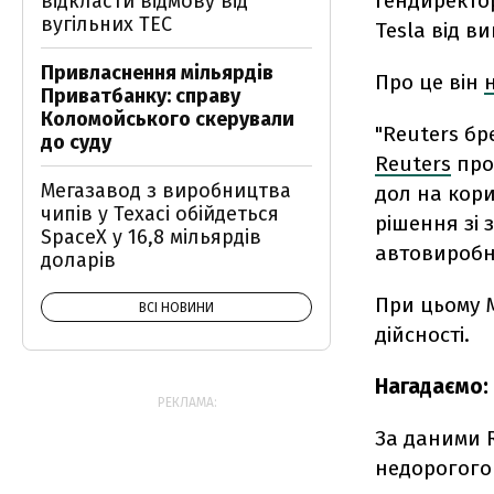
Гендиректор
відкласти відмову від
вугільних ТЕС
Tesla від в
Привласнення мільярдів
Про це він
Приватбанку: справу
Коломойського скерували
"Reuters бр
до суду
Reuters
про
Мегазавод з виробництва
дол на кори
чипів у Техасі обійдеться
рішення зі 
SpaceX у 16,8 мільярдів
автовиробн
доларів
При цьому М
ВСІ НОВИНИ
дійсності.
Нагадаємо:
РЕКЛАМА:
За даними 
недорогого