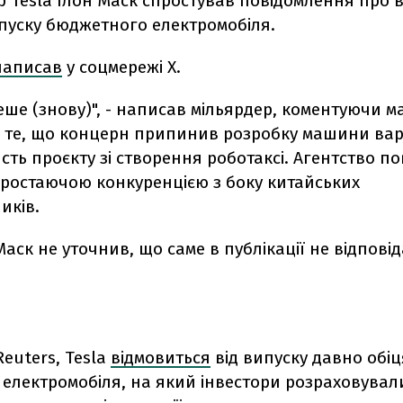
 Tesla Ілон Маск спростував повідомлення про 
ипуску бюджетного електромобіля.
написав
у соцмережі X.
еше (знову)", - написав мільярдер, коментуючи м
 те, що концерн припинив розробку машини варт
сть проєкту зі створення роботаксі. Агентство по
зростаючою конкуренцією з боку китайських
иків.
аск не уточнив, що саме в публікації не відповід
Reuters,
Tesla
відмовиться
від випуску давно обі
 електромобіля, на який інвестори розраховувал