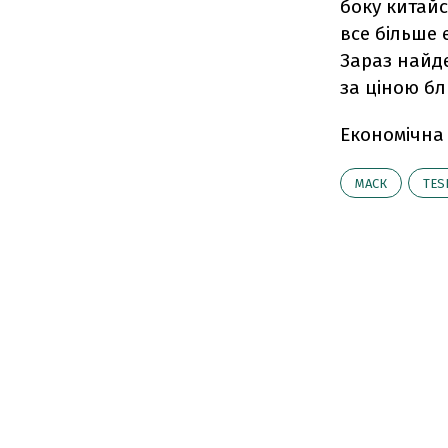
боку китайс
все більше 
Зараз найд
за ціною бл
Економічна
МАСК
TES