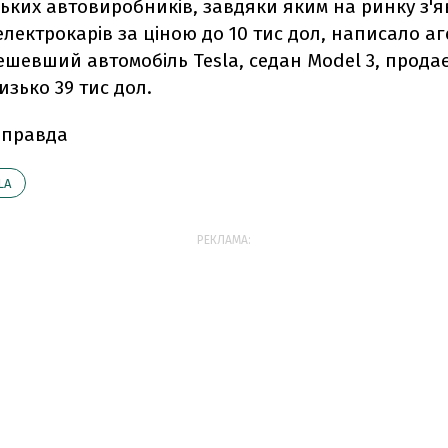
ьких автовиробників, завдяки яким на ринку з'я
електрокарів за ціною до 10 тис дол, написало аг
ешевший автомобіль Tesla, седан Model 3, прода
изько 39 тис дол.
 правда
LA
РЕКЛАМА: