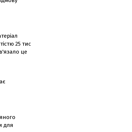
відмову
атеріал
істю 25 тис
в'язало це
ає
цяного
и для