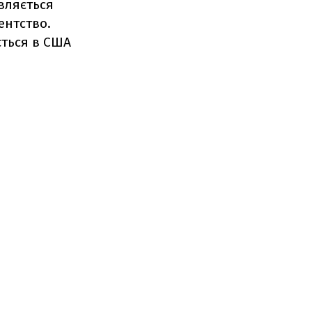
вляється
ентство.
ється в США