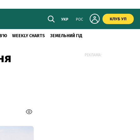
КЛУБ УП
УКР
РОС
В'Ю
WEEKLY CHARTS
ЗЕМЕЛЬНИЙ ГІД
ня
РЕКЛАМА: