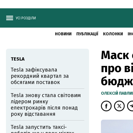
УСІ РОЗДІЛИ
НОВИНИ
ПУБЛІКАЦІЇ
КОЛОНКИ
ІН
Маск 
TESLA
про в
Tesla зафіксувала
рекордний квартал за
бюдж
обсягами поставок
ОЛЕКСІЙ ПАВЛ
Tesla знову стала світовим
лідером ринку
електрокарів після понад
року відставання
Tesla запустить таксі-