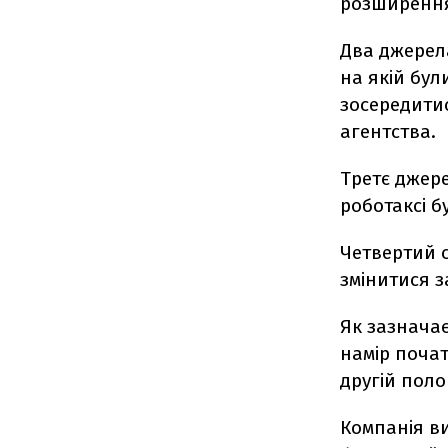
розширення
Два джерела
на якій бул
зосередитис
агентства.
Третє джер
роботаксі б
Четвертий 
змінитися з
Як зазначає
намір почат
другій поло
Компанія ви