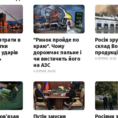
втрати в
"Ринок пройде по
Росія зр
итки
краю". Чому
склад Bo
 ударів
дорожчає пальне і
продукц
ь
чи вистачить його
6 СЕРПНЯ, 10:50
на АЗС
6 СЕРПНЯ, 06:00
овʼязав
Путін змусив
Росіяни