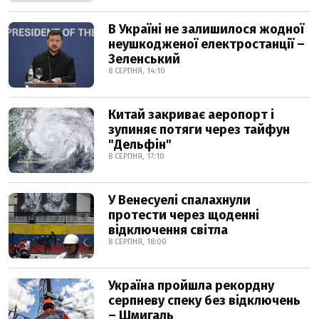
В Україні не залишилося жодної
неушкодженої електростанції –
Зеленський
8 СЕРПНЯ, 14:10
Китай закриває аеропорт і
зупиняє потяги через тайфун
"Дельфін"
8 СЕРПНЯ, 17:10
У Венесуелі спалахнули
протести через щоденні
відключення світла
8 СЕРПНЯ, 18:00
Україна пройшла рекордну
серпневу спеку без відключень
– Шмигаль