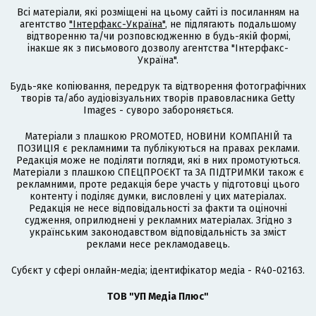
Всі матеріали, які розміщені на цьому сайті із посиланням на
агентство
"Інтерфакс-Україна"
, не підлягають подальшому
відтворенню та/чи розповсюдженню в будь-якій формі,
інакше як з письмового дозволу агентства "Інтерфакс-
Україна".
Будь-яке копіювання, передрук та відтворення фотографічних
творів та/або аудіовізуальних творів правовласника Getty
Images - суворо забороняється.
Матеріали з плашкою PROMOTED, НОВИНИ КОМПАНІЙ та
ПОЗИЦІЯ є рекламними та публікуються на правах реклами.
Редакція може не поділяти погляди, які в них промотуються.
Матеріали з плашкою СПЕЦПРОЄКТ та ЗА ПІДТРИМКИ також є
рекламними, проте редакція бере участь у підготовці цього
контенту і поділяє думки, висловлені у цих матеріалах.
Редакція не несе відповідальності за факти та оціночні
судження, оприлюднені у рекламних матеріалах. Згідно з
українським законодавством відповідальність за зміст
реклами несе рекламодавець.
Cубєкт у сфері онлайн-медіа; ідентифікатор медіа - R40-02163.
ТОВ "УП Медіа Плюс"