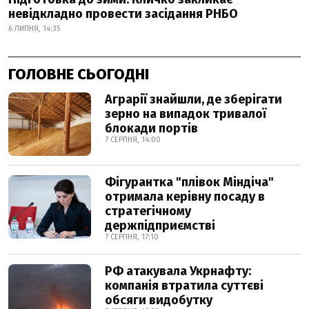
невідкладно провести засідання РНБО
6 ЛИПНЯ, 14:35
ГОЛОВНЕ СЬОГОДНІ
Аграрії знайшли, де зберігати
зерно на випадок тривалої
блокади портів
7 СЕРПНЯ, 14:00
Фігурантка "плівок Міндіча"
отримала керівну посаду в
стратегічному
держпідприємстві
7 СЕРПНЯ, 17:10
РФ атакувала Укрнафту:
компанія втратила суттєві
обсяги видобутку