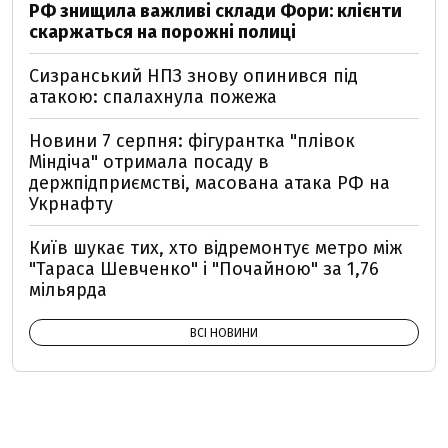
РФ знищила важливі склади Фори: клієнти
скаржаться на порожні полиці
Сизранський НПЗ знову опинився під
атакою: спалахнула пожежа
Новини 7 серпня: фігурантка "плівок
Міндіча" отримала посаду в
держпідприємстві, масована атака РФ на
Укрнафту
Київ шукає тих, хто відремонтує метро між
"Тараса Шевченко" і "Почайною" за 1,76
мільярда
ВСІ НОВИНИ