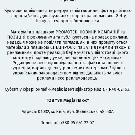
Будь-яке копіювання, передрук та відтворення фотографічних
творів та/або аудіовізуальних творів правовласника Getty
Images - суворо забороняється.
Матеріали з плашкою PROMOTED, НОВИНИ КОМПАНІЙ та
ПОЗИЦІЯ є рекламними та публікуються на правах реклами.
Редакція може не поділяти погляди, які в них промотуються.
Матеріали з плашкою СПЕЦПРОЄКТ та ЗА ПІДТРИМКИ також є
рекламними, проте редакція бере участь у підготовці цього
контенту і поділяє думки, висловлені у цих матеріалах.
Редакція не несе відповідальності за факти та оціночні
судження, оприлюднені у рекламних матеріалах. Згідно з
українським законодавством відповідальність за зміст
реклами несе рекламодавець.
Cубєкт у сфері онлайн-медіа; ідентифікатор медіа - R40-02163.
ТОВ "УП Медіа Плюс"
Адреса: 01032, м. Київ, вул. Жилянська, 48, 50А
Телефон: +380 95 641 22 07