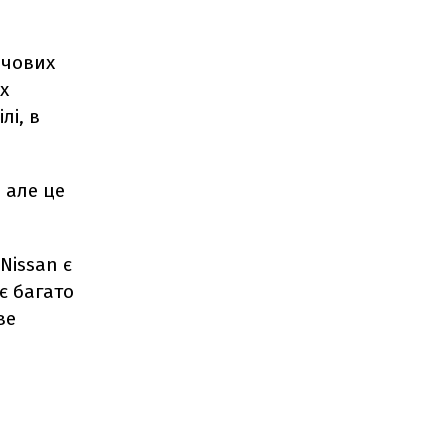
ючових
х
лі, в
 але це
Nissan є
є багато
ве