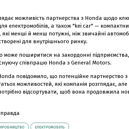
глядає можливість партнерства з Honda щодо кл
ля електромобілів, а також "kei car" — компактни
, які менші й менш потужні, ніж звичайні автомобі
творені для внутрішнього ринку.
о може поширитися на закордонні підприємства,
снуючу співпрацю Honda з General Motors.
onda повідомило, що потенційне партнерство з 
гатьох можливостей, які компанія розглядає, але 
 потрібно відсортувати, щоб вона продовжила но
 правда
ИРОБНИЦТВО
ЕЛЕКТРОМОБІЛЬ