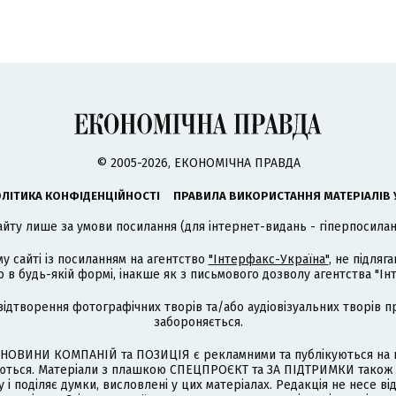
© 2005-2026, ЕКОНОМІЧНА ПРАВДА
ЛІТИКА КОНФІДЕНЦІЙНОСТІ
ПРАВИЛА ВИКОРИСТАННЯ МАТЕРІАЛІВ 
айту лише за умови посилання (для інтернет-видань - гіперпосиланн
му сайті із посиланням на агентство
"Інтерфакс-Україна"
, не підля
 будь-якій формі, інакше як з письмового дозволу агентства "Ін
відтворення фотографічних творів та/або аудіовізуальних творів п
забороняється.
НОВИНИ КОМПАНІЙ та ПОЗИЦІЯ є рекламними та публікуються на п
туються. Матеріали з плашкою СПЕЦПРОЄКТ та ЗА ПІДТРИМКИ також
 і поділяє думки, висловлені у цих матеріалах. Редакція не несе ві