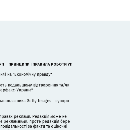
УП
ПРИНЦИПИ І ПРАВИЛА РОБОТИ УП
я) на "Економічну правду".
гають подальшому відтворенню та/чи
терфакс-Україна".
равовласника Getty Images - суворо
равах реклами. Редакція може не
 є рекламними, проте редакція бере
дповідальності за факти та оціночні