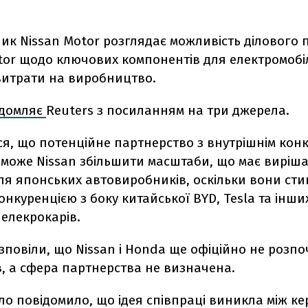
ик Nissan Motor розглядає можливість ділового 
tor щодо ключових компонентів для електромобі
витрати на виробництво.
ідомляє
Reuters з посиланням на три джерела.
ся, що потенційне партнерство з внутрішнім кон
може Nissan збільшити масштаби, що має виріш
ля японських автовиробників, оскільки вони сти
нкуренцією з боку китайської BYD, Tesla та інши
елекрокарів.
повіли, що Nissan і Honda ще офіційно не розп
, а сфера партнерства не визначена.
о повідомило, що ідея співпраці виникла між к