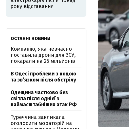
електрокарів після понад
року відставання
ОСТАННІ НОВИНИ
Компанію, яка невчасно
поставила дрони для ЗСУ,
покарали на 25 мільйонів
В Одесі проблеми з водою
та звʼязком після обстрілу
Одещина частково без
світла після однієї з
наймасштабніших атак РФ
Туреччина закликала
оголосити мораторій на