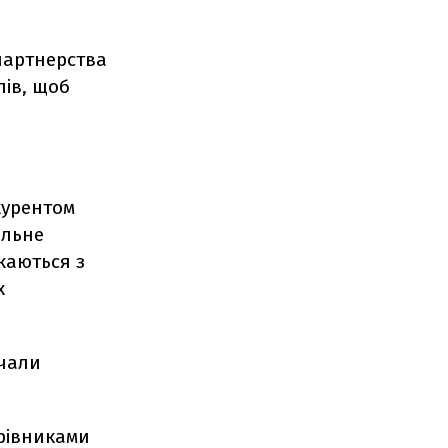
партнерства
лів, щоб
курентом
альне
каються з
х
очали
ерівниками