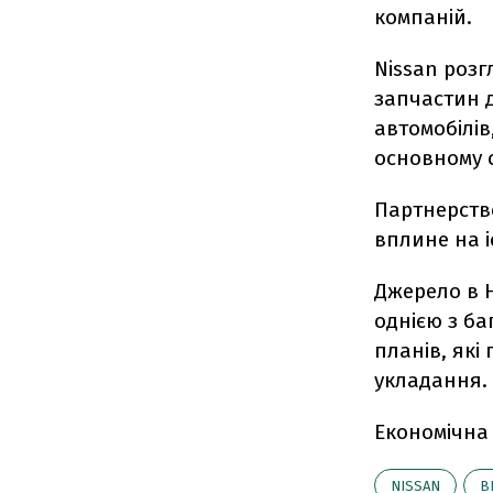
компаній.
Nissan роз
запчастин д
автомобілів
основному с
Партнерств
вплине на і
Джерело в H
однією з ба
планів, які
укладання.
Економічна
NISSAN
В