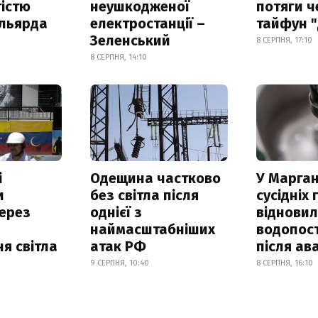
істю
неушкодженої
потяги ч
ільярда
електростанції –
тайфун 
Зеленський
8 СЕРПНЯ, 17:10
8 СЕРПНЯ, 14:10
і
Одещина частково
У Марган
и
без світла після
сусідніх
ерез
однієї з
віднови
наймасштабніших
водопос
я світла
атак РФ
після ава
9 СЕРПНЯ, 10:40
8 СЕРПНЯ, 16:10