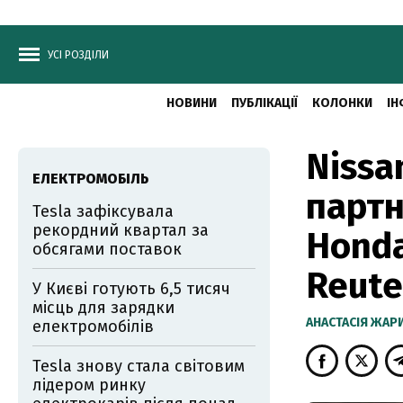
УСІ РОЗДІЛИ
НОВИНИ
ПУБЛІКАЦІЇ
КОЛОНКИ
ІН
Nissa
ЕЛЕКТРОМОБІЛЬ
партн
Tesla зафіксувала
рекордний квартал за
Honda
обсягами поставок
Reute
У Києві готують 6,5 тисяч
місць для зарядки
АНАСТАСІЯ ЖА
електромобілів
Tesla знову стала світовим
лідером ринку