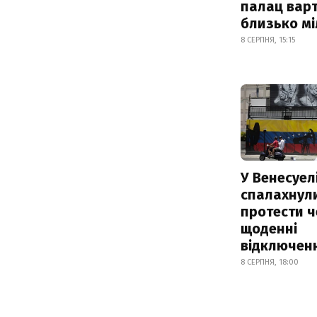
палац варт
близько м
8 СЕРПНЯ, 15:15
У Венесуел
спалахнул
протести ч
щоденні
відключенн
8 СЕРПНЯ, 18:00