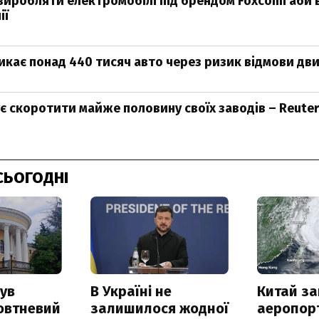
 виробляти електромобілі під брендом Foxconn аби
ії
ликає понад 440 тисяч авто через ризик відмови дв
ує скоротити майже половину своїх заводів – Reuter
СЬОГОДНІ
ув
В Україні не
Китай з
овтневий
залишилося жодної
аеропорт