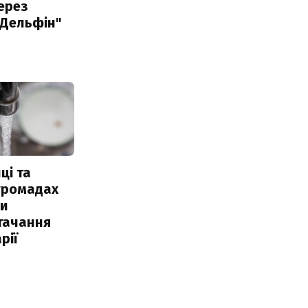
ерез
"Дельфін"
ці та
 громадах
ли
тачання
рії