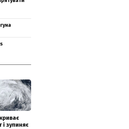
 врятувати
игуна
s
акриває
 і зупиняє