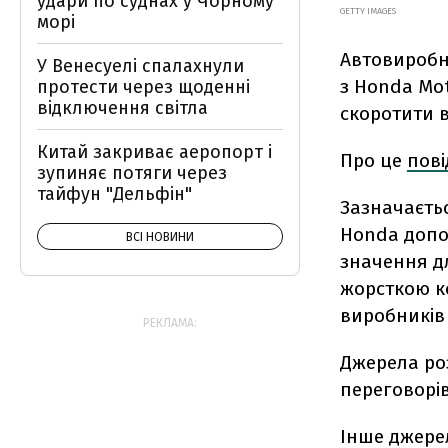
удари по суднах у Чорному
GETTY IMAGES
морі
Автовиробн
У Венесуелі спалахнули
з Honda Mo
протести через щоденні
відключення світла
скоротити 
Китай закриває аеропорт і
Про це
пов
зупиняє потяги через
тайфун "Дельфін"
Зазначаєть
Honda допо
ВСІ НОВИНИ
значення д
жорсткою ко
виробників 
РЕКЛАМА:
Джерела роз
переговорів
Інше джерел