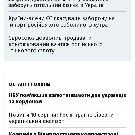
заберуть готельний бізнес в Україні
Країни-члени ЄС скасували заборону на
імпорт російського соболиного хутра
Євросоюз дозволив продавати
конфіскований вантаж російського
"тіньового флоту"
ОСТАННІ НОВИНИ
НБУ пом'якшив валютні вимоги для українців
за кордоном
Новини 10 серпня: Росія прагне зірвати
український експорт
Компанія з Відня постачала комплектуючі