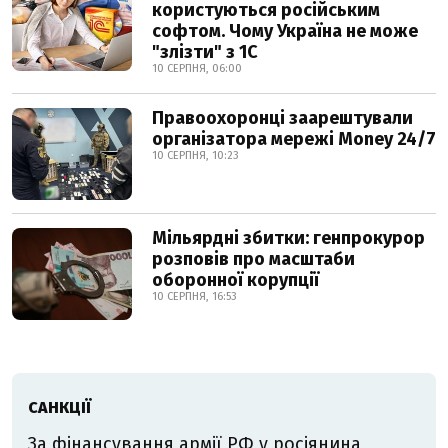
користуються російським
софтом. Чому Україна не може
"злізти" з 1С
10 СЕРПНЯ, 06:00
Правоохоронці заарештували
організатора мережі Money 24/7
10 СЕРПНЯ, 10:23
Мільярдні збитки: генпрокурор
розповів про масштаби
оборонної корупції
10 СЕРПНЯ, 16:53
САНКЦІЇ
За фінансування армії РФ у росіянина