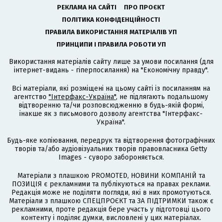
РЕКЛАМА НА САЙТІ
ПРО ПРОЄКТ
ПОЛІТИКА КОНФІДЕНЦІЙНОСТІ
ПРАВИЛА ВИКОРИСТАННЯ МАТЕРІАЛІВ УП
ПРИНЦИПИ І ПРАВИЛА РОБОТИ УП
Використання матеріалів сайту лише за умови посилання (для
інтернет-видань - гіперпосилання) на "Економічну правду".
Всі матеріали, які розміщені на цьому сайті із посиланням на
агентство
"Інтерфакс-Україна"
, не підлягають подальшому
відтворенню та/чи розповсюдженню в будь-якій формі,
інакше як з письмового дозволу агентства "Інтерфакс-
Україна".
Будь-яке копіювання, передрук та відтворення фотографічних
творів та/або аудіовізуальних творів правовласника Getty
Images - суворо забороняється.
Матеріали з плашкою PROMOTED, НОВИНИ КОМПАНІЙ та
ПОЗИЦІЯ є рекламними та публікуються на правах реклами.
Редакція може не поділяти погляди, які в них промотуються.
Матеріали з плашкою СПЕЦПРОЄКТ та ЗА ПІДТРИМКИ також є
рекламними, проте редакція бере участь у підготовці цього
контенту і поділяє думки, висловлені у цих матеріалах.