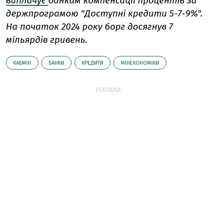
виплачує
банкам компенсації процентів за
держпрограмою "Доступні кредити 5-7-9%".
На початок 2024 року борг досягнув 7
мільярдів гривень.
КАБМІН
БАНКИ
КРЕДИТИ
МІНЕКОНОМІКИ
РЕКЛАМА: