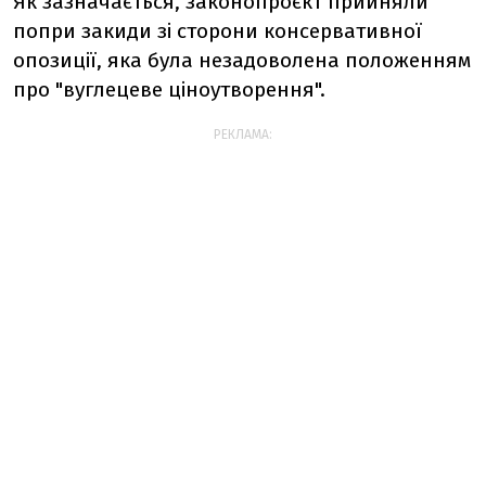
Як зазначається, законопроєкт прийняли
попри закиди зі сторони консервативної
опозиції, яка була незадоволена положенням
про "вуглецеве ціноутворення".
РЕКЛАМА: