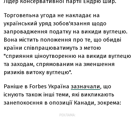
Лідер Консервативної партії Ендрю Шир.
Торговельна угода не накладає на
український уряд зобов'язання щодо
запровадження податку на викиди вуглецю.
Вона містить положення про те, що обидві
країни співпрацюватимуть з метою
"сприяння ціноутворенню на викиди вуглецю
та заходам, спрямованим на зменшення
ризиків витоку вуглецю".
Раніше в Forbes Україна
зазначали
, що
існують також інші т
еми, які викликають
занепокоєння в опозиції Канади, зокрема:
РЕКЛАМА: