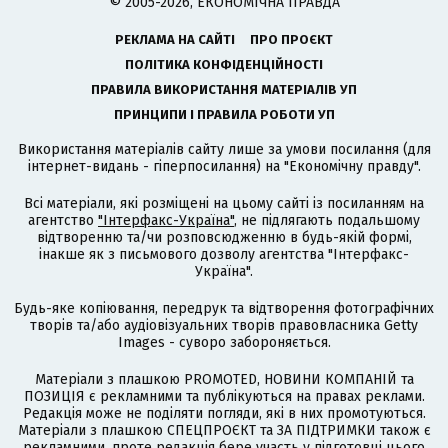
© 2005-2026, ЕКОНОМІЧНА ПРАВДА
РЕКЛАМА НА САЙТІ
ПРО ПРОЄКТ
ПОЛІТИКА КОНФІДЕНЦІЙНОСТІ
ПРАВИЛА ВИКОРИСТАННЯ МАТЕРІАЛІВ УП
ПРИНЦИПИ І ПРАВИЛА РОБОТИ УП
Використання матеріалів сайту лише за умови посилання (для
інтернет-видань - гіперпосилання) на "Економічну правду".
Всі матеріали, які розміщені на цьому сайті із посиланням на
агентство
"Інтерфакс-Україна"
, не підлягають подальшому
відтворенню та/чи розповсюдженню в будь-якій формі,
інакше як з письмового дозволу агентства "Інтерфакс-
Україна".
Будь-яке копіювання, передрук та відтворення фотографічних
творів та/або аудіовізуальних творів правовласника Getty
Images - суворо забороняється.
Матеріали з плашкою PROMOTED, НОВИНИ КОМПАНІЙ та
ПОЗИЦІЯ є рекламними та публікуються на правах реклами.
Редакція може не поділяти погляди, які в них промотуються.
Матеріали з плашкою СПЕЦПРОЄКТ та ЗА ПІДТРИМКИ також є
рекламними, проте редакція бере участь у підготовці цього