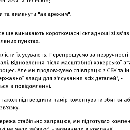
антажити телефон;
и та вимкнути "авіарежим".
все ще виникають короткочасні складнощі зі зв'яз
лених пунктах.
алісти їх усувають. Перепрошуємо за незручності 
лі. Відновлення після масштабної хакерської ат
роцес. Але ми продовжуємо співпрацю з СБУ та 
ржавної влади для з'ясування всіх деталей", -
ься в повідомленні.
" також підтвердили намір коментувати збитки а
зв'язку.
мережа стабільно запрацює, ми підготуємо компен
кі не мали зв’язку", - зазначили в компанії.