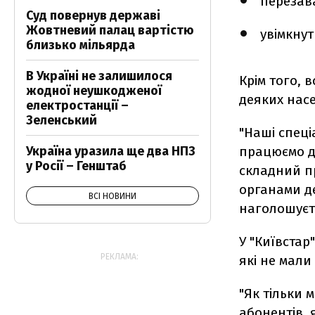
перезав
Суд повернув державі
Жовтневий палац вартістю
увімкнут
близько мільярда
В Україні не залишилося
Крім того, 
жодної неушкодженої
деяких насе
електростанції –
Зеленський
"Наші спеці
Україна уразила ще два НПЗ
працюємо да
у Росії – Генштаб
складний п
органами де
ВСІ НОВИНИ
наголошуєт
У "Київстар
РЕКЛАМА:
які не мали 
"Як тільки 
абонентів, я