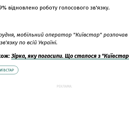
% відновлено роботу голосового зв'язку.
 грудня, мобільний оператор "Київстар" розпоча
в'язку по всій Україні.
кож:
Зірка, яку погасили. Що сталося з "Київста
ИЇВСТАР
РЕКЛАМА: