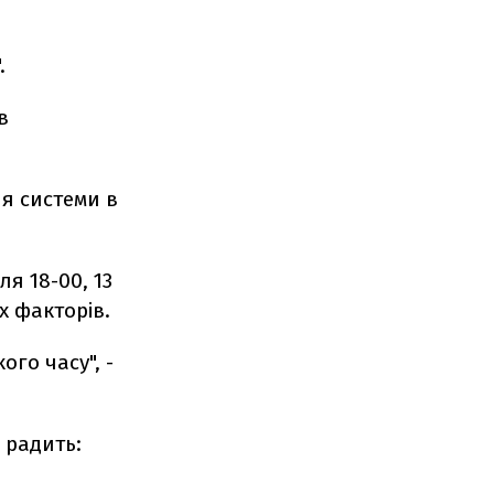
.
в
я системи в
ля 18-00, 13
х факторів.
ого часу", -
 радить: