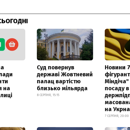
СЬОГОДНІ
ла
Суд повернув
Новини 7
клади
державі Жовтневий
фігурант
нти
палац вартістю
Міндіча"
я на
близько мільярда
посаду в
лиці
держпідп
8 СЕРПНЯ, 15:15
масован
на Укрн
7 СЕРПНЯ, 20:00