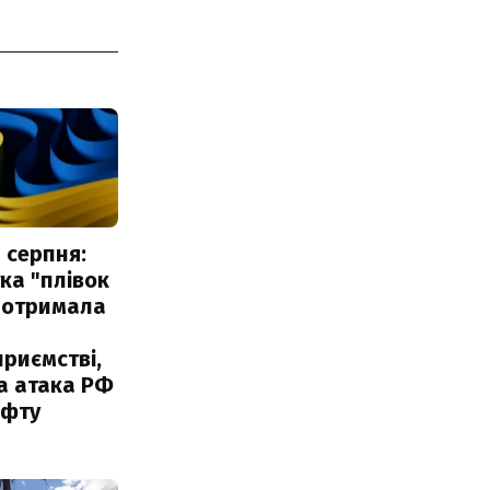
 серпня:
ка "плівок
 отримала
риємстві,
а атака РФ
афту