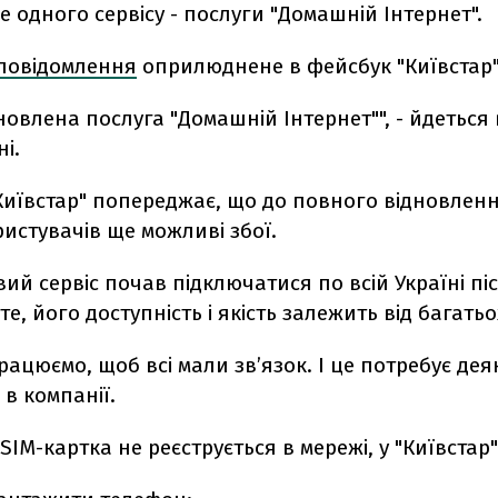
е одного сервісу - послуги "Домашній Інтернет".
повідомлення
оприлюднене в фейсбук "Київстар"
новлена послуга "Домашній Інтернет"", - йдеться 
і.
Київстар" попереджає, що до повного відновленн
истувачів ще можливі збої.
вий сервіс почав підключатися по всій Україні піс
те, його доступність і якість залежить від багатьо
рацюємо, щоб всі мали зв’язок. І це потребує деяк
в компанії.
IM-картка не реєструється в мережі, у "Київстар"