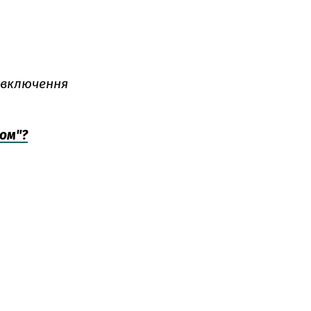
в включення
ром"?