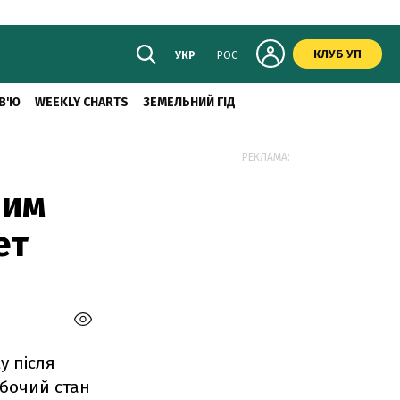
КЛУБ УП
УКР
РОС
В'Ю
WEEKLY CHARTS
ЗЕМЕЛЬНИЙ ГІД
РЕКЛАМА:
ним
ет
у після
обочий стан