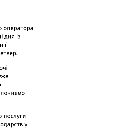
о оператора
і дня із
нії
етвер.
очі
уже
о
о почнемо
о послуги
подарств у