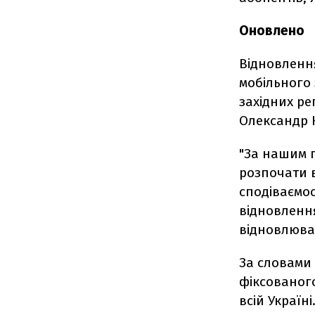
Оновлено
Відновленн
мобільного 
західних ре
Олександр 
"За нашим п
розпочати в
сподіваємос
відновлення
відновлюват
За словами 
фіксованого
всій Україні