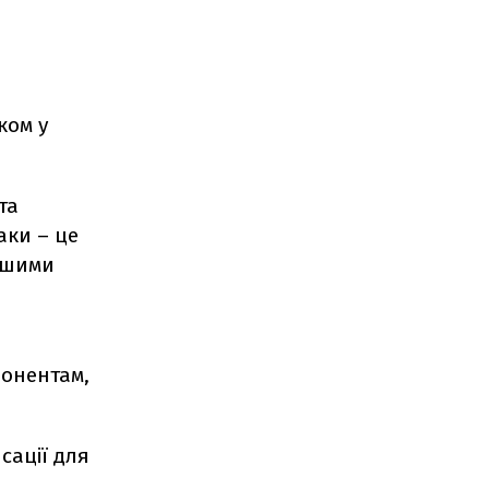
ком у
та
аки – це
іншими
бонентам,
сації для