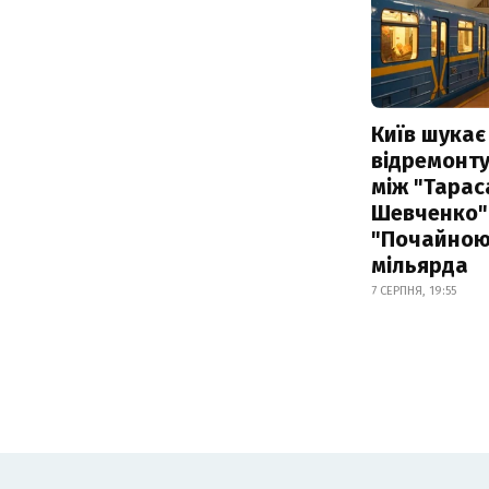
Київ шукає 
відремонту
між "Тарас
Шевченко" 
"Почайною"
мільярда
7 СЕРПНЯ, 19:55