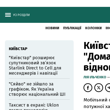
УСІ РОЗДІЛИ
НОВИНИ
ПУБЛІКАЦІЇ
КОЛОНКИ
ІН
Київс
КИЇВСТАР
"Дома
"Київстар" розширює
супутниковий зв’язок
відно
Starlink Direct to Cell для
месенджерів і навігації
ЛІЯ ІЛЬЧЕНКО
—
"Сяйво" не зійшло за
графіком. Як Україна
створює національний ШІ
Мобільний о
Таксист в екрані: Uklon
потужної ха