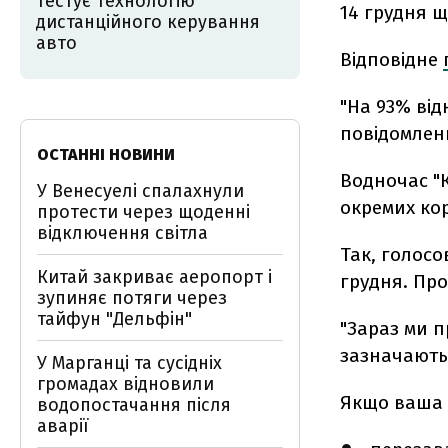
тестує технологію
14 грудня щ
дистанційного керування
авто
Відповідне
"На 93% від
повідомленн
ОСТАННІ НОВИНИ
Водночас "
У Венесуелі спалахнули
окремих кор
протести через щоденні
відключення світла
Так, голосо
Китай закриває аеропорт і
грудня. Про
зупиняє потяги через
тайфун "Дельфін"
"Зараз ми п
зазначають 
У Марганці та сусідніх
громадах відновили
Якщо ваша S
водопостачання після
аварії