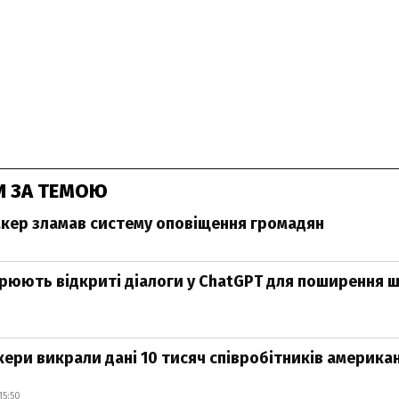
И ЗА ТЕМОЮ
хакер зламав систему оповіщення громадян
рюють відкриті діалоги у ChatGPT для поширення 
3
акери викрали дані 10 тисяч співробітників америка
15:50