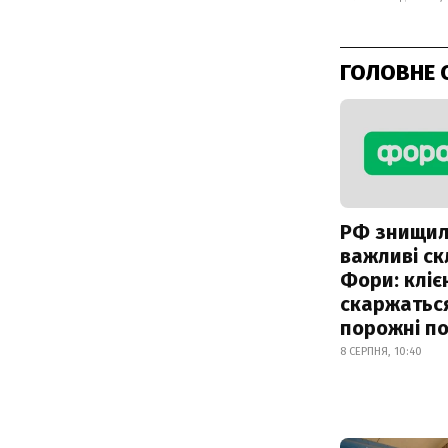
ГОЛОВНЕ 
РФ знищи
важливі с
Фори: кліє
скаржатьс
порожні по
8 СЕРПНЯ, 10:40