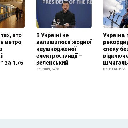
тих, хто
В Україні не
Україна
є метро
залишилося жодної
рекордн
а
неушкодженої
спеку бе
і
електростанції –
відключе
 за 1,76
Зеленський
Шмигал
8 СЕРПНЯ, 14:10
8 СЕРПНЯ, 11:50