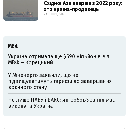
Східної Азії вперше з 2022 року:
хто країна-продавець
7 СЕРПНЯ, 13:35
МВФ
Україна отримала ще $690 мільйонів від
МВФ – Корецький
У Міненерго заявили, що не
підвищуватимуть тарифи до завершення
воєнного стану
Не лише НАБУ і ВАКС: які зобов’язання має
виконати Україна