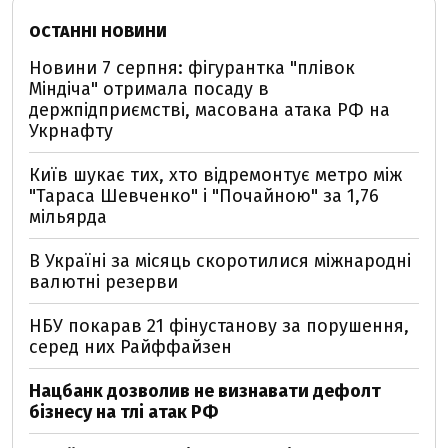
ОСТАННІ НОВИНИ
Новини 7 серпня: фігурантка "плівок
Міндіча" отримала посаду в
держпідприємстві, масована атака РФ на
Укрнафту
Київ шукає тих, хто відремонтує метро між
"Тараса Шевченко" і "Почайною" за 1,76
мільярда
В Україні за місяць скоротилися міжнародні
валютні резерви
НБУ покарав 21 фінустанову за порушення,
серед них Райффайзен
Нацбанк дозволив не визнавати дефолт
бізнесу на тлі атак РФ