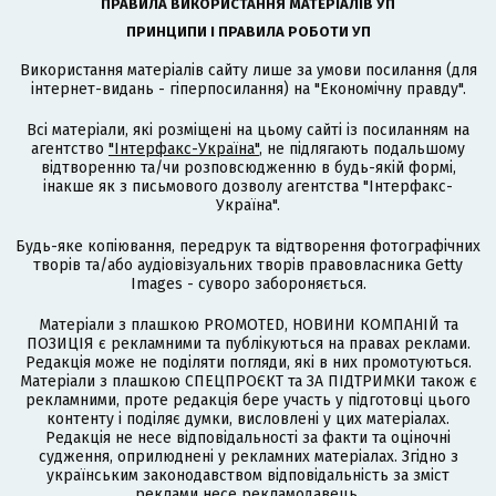
ПРАВИЛА ВИКОРИСТАННЯ МАТЕРІАЛІВ УП
ПРИНЦИПИ І ПРАВИЛА РОБОТИ УП
Використання матеріалів сайту лише за умови посилання (для
інтернет-видань - гіперпосилання) на "Економічну правду".
Всі матеріали, які розміщені на цьому сайті із посиланням на
агентство
"Інтерфакс-Україна"
, не підлягають подальшому
відтворенню та/чи розповсюдженню в будь-якій формі,
інакше як з письмового дозволу агентства "Інтерфакс-
Україна".
Будь-яке копіювання, передрук та відтворення фотографічних
творів та/або аудіовізуальних творів правовласника Getty
Images - суворо забороняється.
Матеріали з плашкою PROMOTED, НОВИНИ КОМПАНІЙ та
ПОЗИЦІЯ є рекламними та публікуються на правах реклами.
Редакція може не поділяти погляди, які в них промотуються.
Матеріали з плашкою СПЕЦПРОЄКТ та ЗА ПІДТРИМКИ також є
рекламними, проте редакція бере участь у підготовці цього
контенту і поділяє думки, висловлені у цих матеріалах.
Редакція не несе відповідальності за факти та оціночні
судження, оприлюднені у рекламних матеріалах. Згідно з
українським законодавством відповідальність за зміст
реклами несе рекламодавець.