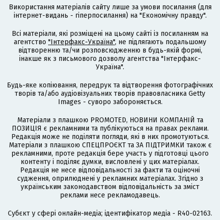
Використання матеріалів сайту лише за умови посилання (для
інтернет-видань - гіперпосилання) на "Економічну правду".
Всі матеріали, які розміщені на цьому сайті із посиланням на
агентство
"Інтерфакс-Україна"
, не підлягають подальшому
відтворенню та/чи розповсюдженню в будь-якій формі,
інакше як з письмового дозволу агентства "Інтерфакс-
Україна".
Будь-яке копіювання, передрук та відтворення фотографічних
творів та/або аудіовізуальних творів правовласника Getty
Images - суворо забороняється.
Матеріали з плашкою PROMOTED, НОВИНИ КОМПАНІЙ та
ПОЗИЦІЯ є рекламними та публікуються на правах реклами.
Редакція може не поділяти погляди, які в них промотуються.
Матеріали з плашкою СПЕЦПРОЄКТ та ЗА ПІДТРИМКИ також є
рекламними, проте редакція бере участь у підготовці цього
контенту і поділяє думки, висловлені у цих матеріалах.
Редакція не несе відповідальності за факти та оціночні
судження, оприлюднені у рекламних матеріалах. Згідно з
українським законодавством відповідальність за зміст
реклами несе рекламодавець.
Cубєкт у сфері онлайн-медіа; ідентифікатор медіа - R40-02163.