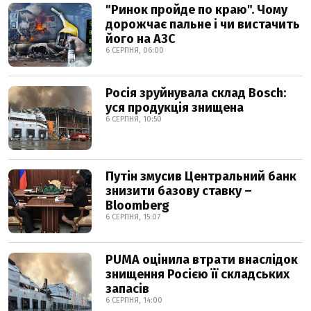
"Ринок пройде по краю". Чому
дорожчає пальне і чи вистачить
його на АЗС
6 СЕРПНЯ, 06:00
Росія зруйнувала склад Bosch:
уся продукція знищена
6 СЕРПНЯ, 10:50
Путін змусив Центральний банк
знизити базову ставку –
Bloomberg
6 СЕРПНЯ, 15:07
PUMA оцінила втрати внаслідок
знищення Росією її складських
запасів
6 СЕРПНЯ, 14:00