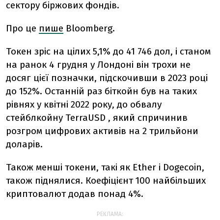
сектору біржових фондів.
Про це
пише
Bloomberg.
Токен зріс на цілих 5,1% до 41 746 дол, і станом
на ранок 4 грудня у Лондоні він трохи не
досяг цієї позначки, підскочивши в 2023 році
до 152%. Останній раз біткойн був на таких
рівнях у квітні 2022 року, до обвалу
стейблкойну TerraUSD , який спричинив
розгром цифрових активів на 2 трильйони
доларів.
Також менші токени, такі як Ether і Dogecoin,
також піднялися. Коефіцієнт 100 найбільших
криптовалют додав понад 4%.
РЕКЛАМА: