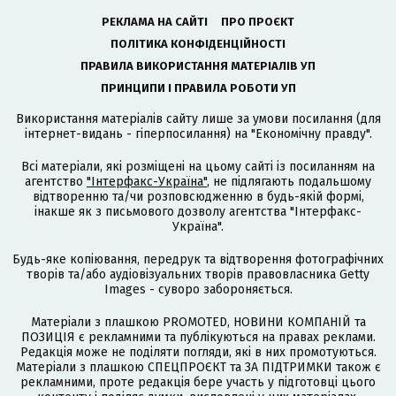
РЕКЛАМА НА САЙТІ
ПРО ПРОЄКТ
ПОЛІТИКА КОНФІДЕНЦІЙНОСТІ
ПРАВИЛА ВИКОРИСТАННЯ МАТЕРІАЛІВ УП
ПРИНЦИПИ І ПРАВИЛА РОБОТИ УП
Використання матеріалів сайту лише за умови посилання (для
інтернет-видань - гіперпосилання) на "Економічну правду".
Всі матеріали, які розміщені на цьому сайті із посиланням на
агентство
"Інтерфакс-Україна"
, не підлягають подальшому
відтворенню та/чи розповсюдженню в будь-якій формі,
інакше як з письмового дозволу агентства "Інтерфакс-
Україна".
Будь-яке копіювання, передрук та відтворення фотографічних
творів та/або аудіовізуальних творів правовласника Getty
Images - суворо забороняється.
Матеріали з плашкою PROMOTED, НОВИНИ КОМПАНІЙ та
ПОЗИЦІЯ є рекламними та публікуються на правах реклами.
Редакція може не поділяти погляди, які в них промотуються.
Матеріали з плашкою СПЕЦПРОЄКТ та ЗА ПІДТРИМКИ також є
рекламними, проте редакція бере участь у підготовці цього