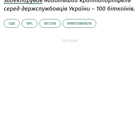
задекларував
найбільший криптопортфель
серед держслужбовців України – 100 біткоїнів.
США
ФРС
BITCOIN
КРИПТОВАЛЮТА
РЕКЛАМА: