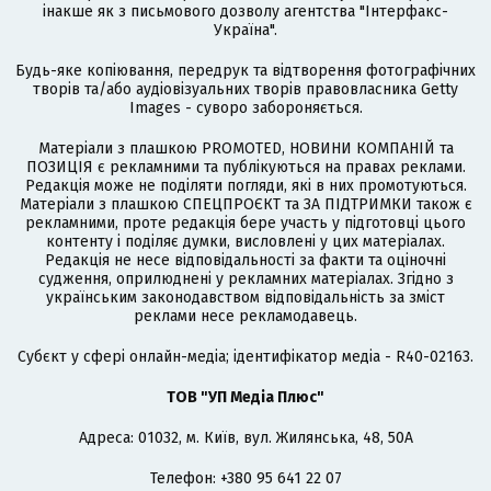
інакше як з письмового дозволу агентства "Інтерфакс-
Україна".
Будь-яке копіювання, передрук та відтворення фотографічних
творів та/або аудіовізуальних творів правовласника Getty
Images - суворо забороняється.
Матеріали з плашкою PROMOTED, НОВИНИ КОМПАНІЙ та
ПОЗИЦІЯ є рекламними та публікуються на правах реклами.
Редакція може не поділяти погляди, які в них промотуються.
Матеріали з плашкою СПЕЦПРОЄКТ та ЗА ПІДТРИМКИ також є
рекламними, проте редакція бере участь у підготовці цього
контенту і поділяє думки, висловлені у цих матеріалах.
Редакція не несе відповідальності за факти та оціночні
судження, оприлюднені у рекламних матеріалах. Згідно з
українським законодавством відповідальність за зміст
реклами несе рекламодавець.
Cубєкт у сфері онлайн-медіа; ідентифікатор медіа - R40-02163.
ТОВ "УП Медіа Плюс"
Адреса: 01032, м. Київ, вул. Жилянська, 48, 50А
Телефон: +380 95 641 22 07