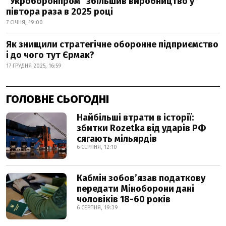
"Укроборонпром" збільшив виробництво у
півтора раза в 2025 році
7 СІЧНЯ, 19:00
Як знищили стратегічне оборонне підприємство
і до чого тут Єрмак?
17 ГРУДНЯ 2025, 16:59
ГОЛОВНЕ СЬОГОДНІ
Найбільші втрати в історії:
збитки Rozetka від ударів РФ
сягають мільярдів
6 СЕРПНЯ, 12:10
Кабмін зобовʼязав податкову
передати Міноборони дані
чоловіків 18-60 років
6 СЕРПНЯ, 19:39