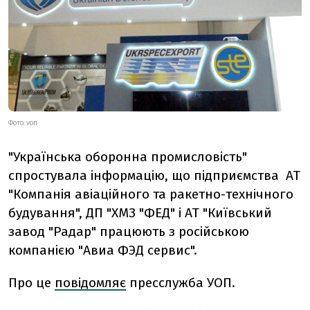
ФОТО: УОП
"Українська оборонна промисловість"
спростувала інформацію, що підприємства АТ
"Компанія авіаційного та ракетно-технічного
будування", ДП "ХМЗ "ФЕД" і АТ "Київський
завод "Радар" працюють з російською
компанією "Авиа ФЭД сервис".
Про це
повідомляє
пресслужба УОП.