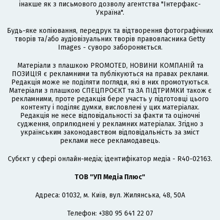
інакше як з письмового дозволу агентства "Інтерфакс-
Україна".
Будь-яке копіювання, передрук та відтворення фотографічних
творів та/або аудіовізуальних творів правовласника Getty
Images - суворо забороняється.
Матеріали з плашкою PROMOTED, НОВИНИ КОМПАНІЙ та
ПОЗИЦІЯ є рекламними та публікуються на правах реклами.
Редакція може не поділяти погляди, які в них промотуються.
Матеріали з плашкою СПЕЦПРОЄКТ та ЗА ПІДТРИМКИ також є
рекламними, проте редакція бере участь у підготовці цього
контенту і поділяє думки, висловлені у цих матеріалах.
Редакція не несе відповідальності за факти та оціночні
судження, оприлюднені у рекламних матеріалах. Згідно з
українським законодавством відповідальність за зміст
реклами несе рекламодавець.
Cубєкт у сфері онлайн-медіа; ідентифікатор медіа - R40-02163.
ТОВ "УП Медіа Плюс"
Адреса: 01032, м. Київ, вул. Жилянська, 48, 50А
Телефон: +380 95 641 22 07