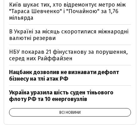
Київ шукає тих, хто відремонтує метро між
"Тараса Шевченко" і "Почайною" за 1,76
мільярда
В Україні за місяць скоротилися міжнародні
валютні резерви
НБУ покарав 21 фінустанову за порушення,
серед них Райффайзен
Нацбанк дозволив не визнавати дефолт
бізнесу на тлі атак РФ
Україна уразила шість суден тіньового
флоту РФ та 10 енерговузлів
ВСІ НОВИНИ