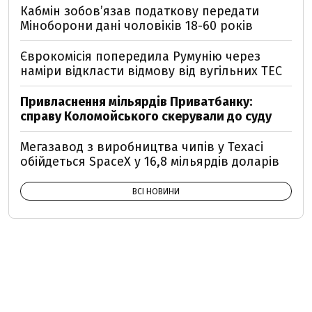
Кабмін зобовʼязав податкову передати
Міноборони дані чоловіків 18-60 років
Єврокомісія попередила Румунію через
наміри відкласти відмову від вугільних ТЕС
Привласнення мільярдів Приватбанку:
справу Коломойського скерували до суду
Мегазавод з виробництва чипів у Техасі
обійдеться SpaceX у 16,8 мільярдів доларів
ВСІ НОВИНИ