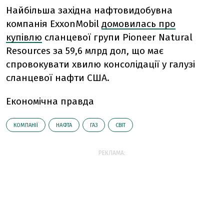
Найбільша західна нафтовидобувна
компанія ExxonMobil
домовилась про
купівлю
сланцевої групи Pioneer Natural
Resources за 59,6 млрд дол,
що має
спровокувати хвилю консолідації у галузі
сланцевої нафти США.
Економічна правда
КОМПАНІЇ
НАФТА
ГАЗ
СВІТ
РЕКЛАМА: