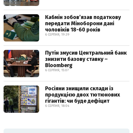
Кабмін зобовʼязав податкову
передати Міноборони дані
чоловіків 18-60 років
6 СЕРПНЯ, 19:39
Путін змусив Центральний банк
знизити базову ставку –
Bloomberg
6 СЕРПНЯ, 15:07
Росіяни знищили склади із
продукцією двох тютюнових
гігантів: чи буде дефіцит
6 СЕРПНЯ, 18:04