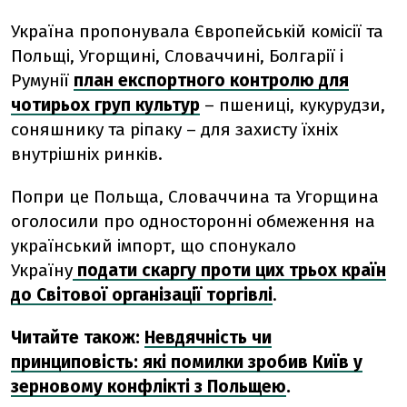
Україна пропонувала Європейській комісії та
Польщі, Угорщині, Словаччині, Болгарії і
Румунії
план експортного контролю для
чотирьох груп культур
– пшениці, кукурудзи,
соняшнику та ріпаку – для захисту їхніх
внутрішніх ринків.
Попри це Польща, Словаччина та Угорщина
оголосили про односторонні обмеження на
український імпорт, що спонукало
Україну
подати скаргу проти цих трьох країн
до Світової організації торгівлі
.
Читайте також:
Невдячність чи
принциповість: які помилки зробив Київ у
зерновому конфлікті з Польщею
.