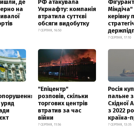
айшли, де
РФ атакувала
Фігурант
зерно на
Укрнафту: компанія
Міндіча"
ривалої
втратила суттєві
керівну 
ртів
обсяги видобутку
стратегі
держпід
7 СЕРПНЯ, 16:50
7 СЕРПНЯ, 17:10
а
"Епіцентр"
Росія ку
опорушення
розповів, скільки
пальне з
 уряд
торгових центрів
Східної 
ади
втратив за час
з 2022 ро
єкт
війни
країна-
7 СЕРПНЯ, 11:56
7 СЕРПНЯ, 13:35