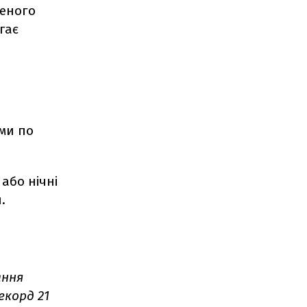
реного
гає
ми по
або нічні
.
ання
екорд 21