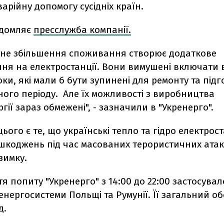
арійну допомогу сусідніх країн.
ідомляє
пресслужба компанії.
утне збільшення споживання створює додаткове
ня на електростанції. Вони вимушені включати 
локи, які мали б бути зупинені для ремонту та під
ого періоду. Але їх можливості з виробництва
гії зараз обмежені", - зазначили в "Укренерго".
ого є те, що українські тепло та гідро електрост
шкоджень під час масованих терористичних атак
взимку.
я попиту "Укренерго" з 14:00 до 22:00 застосувал
енергосистеми Польщі та Румунії. Її загальний об
д.