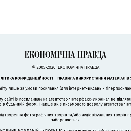
© 2005-2026, ЕКОНОМІЧНА ПРАВДА
ЛІТИКА КОНФІДЕНЦІЙНОСТІ
ПРАВИЛА ВИКОРИСТАННЯ МАТЕРІАЛІВ 
айту лише за умови посилання (для інтернет-видань - гіперпосиланн
му сайті із посиланням на агентство
"Інтерфакс-Україна"
, не підля
 будь-якій формі, інакше як з письмового дозволу агентства "Ін
відтворення фотографічних творів та/або аудіовізуальних творів п
забороняється.
НОВИНИ КОМПАНІЙ та ПОЗИЦІЯ є рекламними та публікуються на п