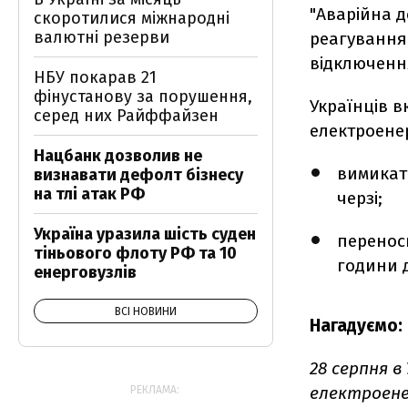
"Аварійна д
скоротилися міжнародні
валютні резерви
реагування
відключення
НБУ покарав 21
фінустанову за порушення,
Українців 
серед них Райффайзен
електроенер
Нацбанк дозволив не
вимикат
визнавати дефолт бізнесу
на тлі атак РФ
черзі;
Україна уразила шість суден
перенос
тіньового флоту РФ та 10
години д
енерговузлів
ВСІ НОВИНИ
Нагадуємо:
28 серпня в
електроенер
РЕКЛАМА: