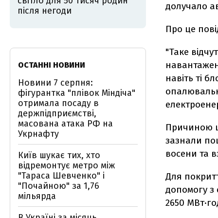
світло для 50 тисяч родин
долучало ав
після негоди
Про це пов
"Таке відч
навантажен
ОСТАННІ НОВИНИ
навіть ті б
Новини 7 серпня:
опалювальн
фігурантка "плівок Міндіча"
отримала посаду в
електроенер
держпідприємстві,
масована атака РФ на
Причиною ць
Укрнафту
зазнали по
восени та 
Київ шукає тих, хто
відремонтує метро між
"Тараса Шевченко" і
Для покритт
"Почайною" за 1,76
допомогу з 
мільярда
2650 МВт·го
В Україні за місяць