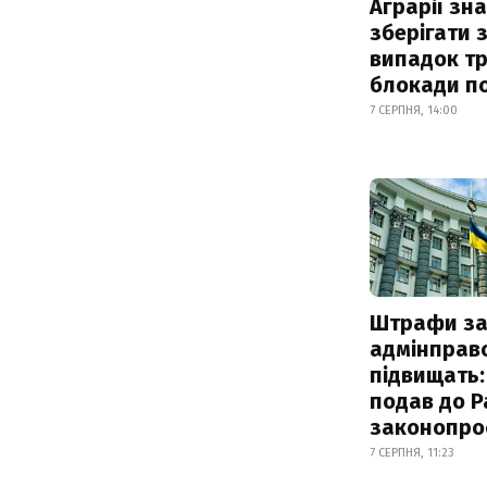
Аграрії зн
зберігати 
випадок т
блокади по
7 СЕРПНЯ, 14:00
Штрафи з
адмінправ
підвищать:
подав до Р
законопро
7 СЕРПНЯ, 11:23