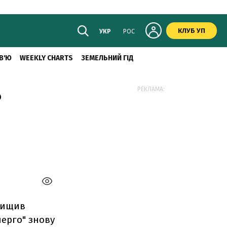
КЛУБ УП
УКР
РОС
В'Ю
WEEKLY CHARTS
ЗЕМЕЛЬНИЙ ГІД
ь
РЕКЛАМА:
евищив
нерго" знову