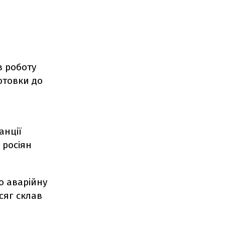
в роботу
готовки до
анції
 росіян
о аварійну
сяг склав