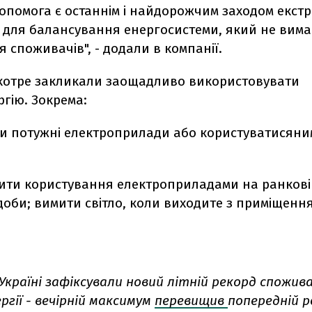
опомога є останнім і найдорожчим заходом екст
 для балансування енергосистеми, який не вима
 споживачів", - додали в компанії.
вкотре закликали заощадливо використовувати
гію. Зокрема:
и потужні електроприлади або користуватисяни
ити користування електроприладами на ранкові 
оби; вимити світло, коли виходите з приміщення
 Україні зафіксували новий літній рекорд спожив
гії - вечірній максимум
перевищив
попередній р