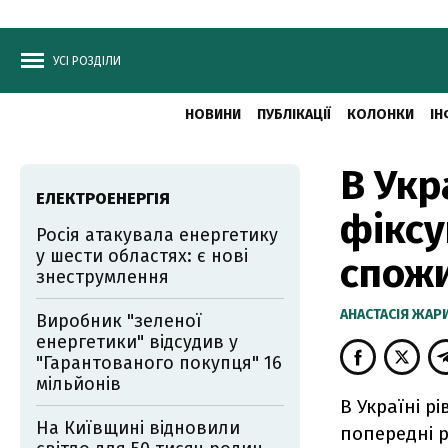
УСІ РОЗДІЛИ
НОВИНИ
ПУБЛІКАЦІЇ
КОЛОНКИ
ІН
В Укр
ЕЛЕКТРОЕНЕРГІЯ
фіксу
Росія атакувала енергетику
у шести областях: є нові
спожи
знеструмлення
АНАСТАСІЯ ЖА
Виробник "зеленої
енергетики" відсудив у
"Гарантованого покупця" 16
мільйонів
В Україні р
На Київщині відновили
попередні р