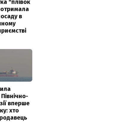
ка "плівок
 отримала
посаду в
чному
приємстві
пила
 Північно-
Азії вперше
ку: хто
продавець