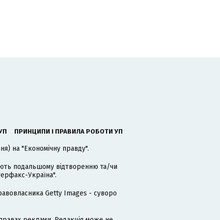
УП
ПРИНЦИПИ І ПРАВИЛА РОБОТИ УП
я) на "Економічну правду".
гають подальшому відтворенню та/чи
терфакс-Україна".
равовласника Getty Images - суворо
равах реклами. Редакція може не