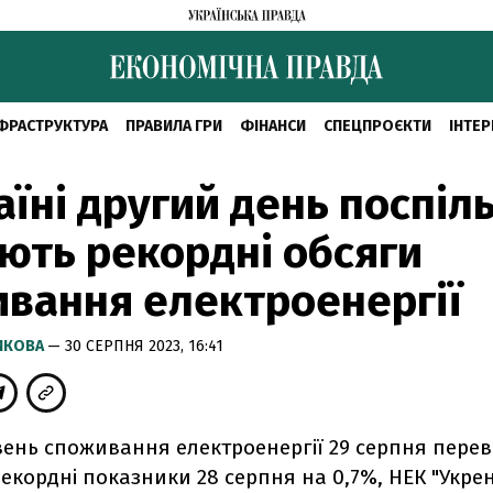
ФРАСТРУКТУРА
ПРАВИЛА ГРИ
ФІНАНСИ
СПЕЦПРОЄКТИ
ІНТЕР
аїні другий день поспіл
ють рекордні обсяги
вання електроенергії
РИКОВА
— 30 СЕРПНЯ 2023, 16:41
івень споживання електроенергії 29 серпня пер
екордні показники 28 серпня на 0,7%, НЕК "Укре