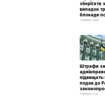
зберігати 
випадок т
блокади по
7 СЕРПНЯ, 14:00
Штрафи з
адмінправ
підвищать:
подав до Р
законопро
7 СЕРПНЯ, 11:23