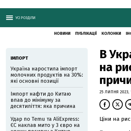
УСІ РОЗДІЛИ
НОВИНИ
ПУБЛІКАЦІЇ
КОЛОНКИ
ІН
В Укр
ІМПОРТ
на ри
Україна наростила імпорт
молочних продуктів на 30%:
прич
які основні позиції
25 ЛИПНЯ 2023, 
Імпорт нафти до Китаю
впав до мінімуму за
десятиліття: яка причина
Ціни на рис
Удар по Temu та AliExpress:
ЄС наклав мито у 3 євро на