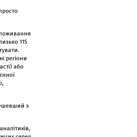
 просто
споживання
лизько 115
тувати.
ні регіони
сті) або
єнної
о,
дешевший з
аналітиків,
ижчих серед