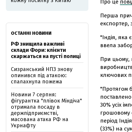
кожну посилку з Китаю
Про це
пов
Перша причи
експортер, 
ОСТАННІ НОВИНИ
"Індія, яка 
РФ знищила важливі
ввела забор
склади Фори: клієнти
скаржаться на пусті полиці
При цьому, 
виробництва
Сизранський НПЗ знову
ключових по
опинився під атакою:
спалахнула пожежа
"Протягом б
Новини 7 серпня:
поставлено 
фігурантка "плівок Міндіча"
30% усіх ім
отримала посаду в
грошовому е
держпідприємстві,
масована атака РФ на
період Інді
Укрнафту
(33%) на су