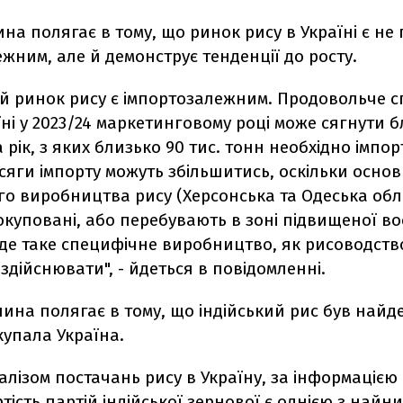
на полягає в тому, що ринок рису в Україні є не
жним, але й демонструє тенденції до росту.
ий ринок рису є імпортозалежним. Продовольче 
їні у 2023/24 маркетинговому році може сягнути б
а рік, з яких близько 90 тис. тонн необхідно імпор
яги імпорту можуть збільшитись, оскільки основ
о виробництва рису (Херсонська та Одеська обла
куповані, або перебувають в зоні підвищеної во
де таке специфічне виробництво, як рисоводств
дійснювати", - йдеться в повідомленні.
чина полягає в тому, що індійський рис був най
купала Україна.
налізом постачань рису в Україну, за інформацією 
тість партій індійської зернової є однією з найн