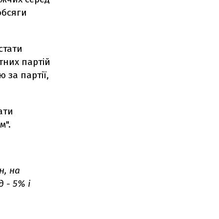
обсяги
стати
тних партій
 за партії,
ати
м".
н, на
 - 5% і