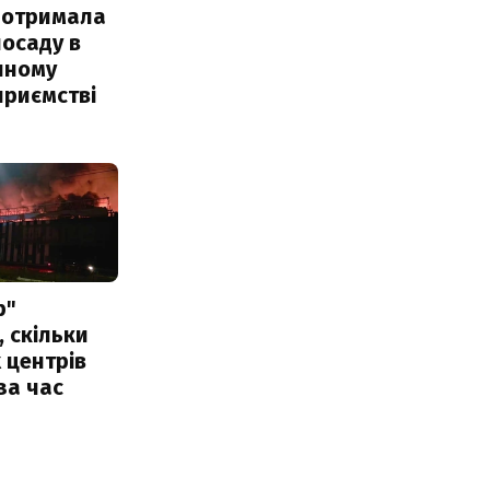
 отримала
посаду в
чному
приємстві
р"
, скільки
 центрів
за час