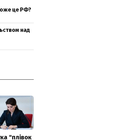
може це РФ?
льством над
ка "плівок