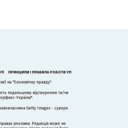
УП
ПРИНЦИПИ І ПРАВИЛА РОБОТИ УП
я) на "Економічну правду".
гають подальшому відтворенню та/чи
терфакс-Україна".
равовласника Getty Images - суворо
равах реклами. Редакція може не