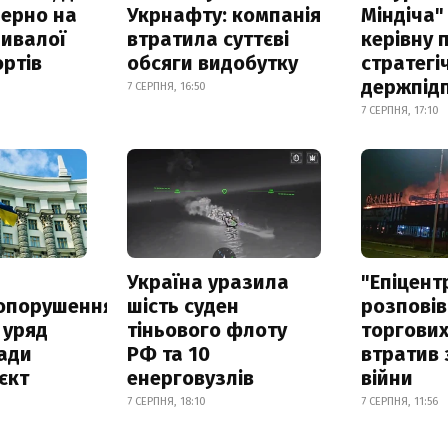
зерно на
Укрнафту: компанія
Міндіча"
ривалої
втратила суттєві
керівну 
ртів
обсяги видобутку
стратегі
держпід
7 СЕРПНЯ, 16:50
7 СЕРПНЯ, 17:10
а
Україна уразила
"Епіцент
опорушення
шість суден
розповів
 уряд
тіньового флоту
торгових
ади
РФ та 10
втратив 
єкт
енерговузлів
війни
7 СЕРПНЯ, 18:10
7 СЕРПНЯ, 11:56