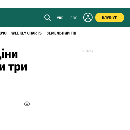
КЛУБ УП
УКР
РОС
В'Ю
WEEKLY CHARTS
ЗЕМЕЛЬНИЙ ГІД
ціни
РЕКЛАМА:
и три