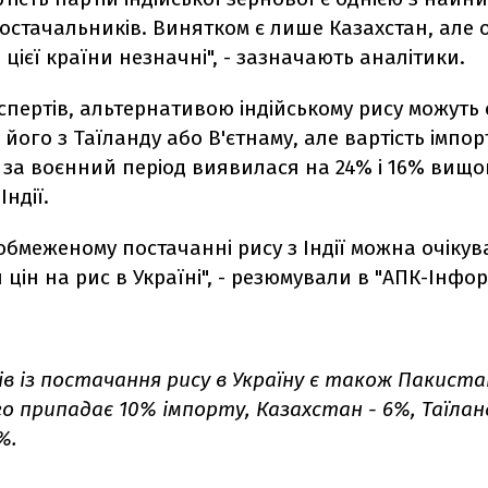
остачальників. Винятком є лише Казахстан, але 
 цієї країни незначні", - зазначають аналітики.
спертів, альтернативою індійському рису можуть 
його з Таїланду або В'єтнаму, але вартість імпор
н за воєнний період виявилася на 24% і 16% вищою
Індії.
обмеженому постачанні рису з Індії можна очікув
цін на рис в Україні", - резюмували в "АПК-Інфор
ів із постачання рису в Україну є також Пакиста
о припадає 10% імпорту, Казахстан - 6%, Таїланд
%.