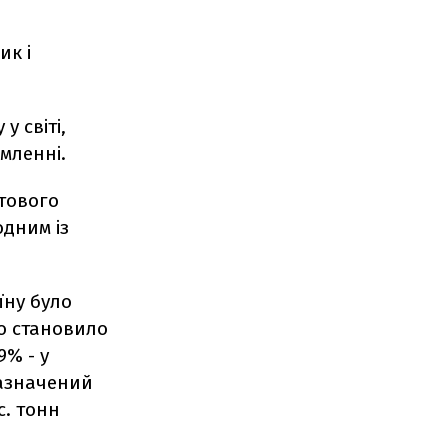
ик і
у світі,
омленні.
ітового
одним із
їну було
що становило
9% - у
зазначений
с. тонн