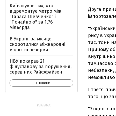
Київ шукає тих, хто
Друга причи
відремонтує метро між
імпортозале
"Тараса Шевченко" і
"Почайною" за 1,76
мільярда
"Українськ
рису в Укра
В Україні за місяць
тис. тонн н
скоротилися міжнародні
Причому обс
валютні резерви
внутрішньог
НБУ покарав 21
тимчасово о
фінустанову за порушення,
небезпеки, 
серед них Райффайзен
неможливо з
ВСІ НОВИНИ
І третя при
того, що за
РЕКЛАМА:
"Згідно з а
середня вар