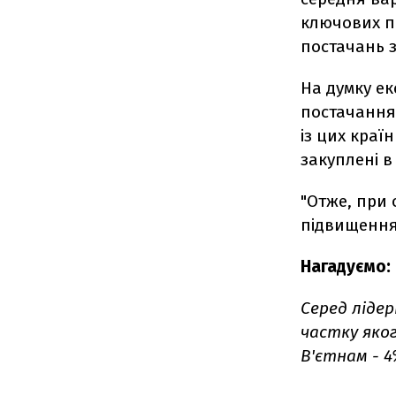
ключових п
постачань з
На думку ек
постачання 
із цих краї
закуплені в 
"Отже, при 
підвищення 
Нагадуємо:
Серед лідер
частку яког
В'єтнам - 4