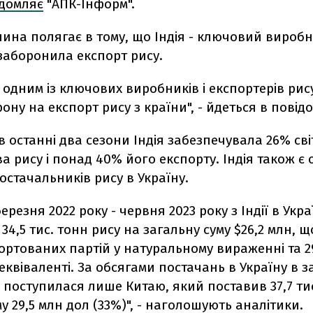
ідомляє
"АПК-Інформ".
на полягає в тому, що Індія - ключовий виробн
заборонила експорт рису.
є одним із ключових виробників і експортерів рису 
ону на експорт рису з країни", - йдеться в повід
в останні два сезони Індія забезпечувала 26% св
 рису і понад 40% його експорту. Індія також є 
стачальників рису в Україну.
ерезня 2022 року - червня 2023 року з Індії в Укра
34,5 тис. тонн рису на загальну суму $26,2 млн, 
портованих партій у натуральному вираженні та 2
квіваленті. За обсягами постачань в Україну в 
я поступилася лише Китаю, який поставив 37,7 ти
му 29,5 млн дол (33%)", - наголошують аналітики.