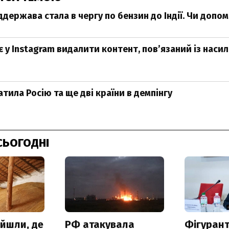
держава стала в чергу по бензин до Індії. Чи допо
є у Instagram видалити контент, пов’язаний із наси
атила Росію та ще дві країни в демпінгу
СЬОГОДНІ
айшли, де
РФ атакувала
Фігурант