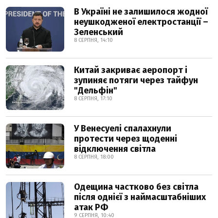
В Україні не залишилося жодної
неушкодженої електростанції –
Зеленський
8 СЕРПНЯ, 14:10
Китай закриває аеропорт і
зупиняє потяги через тайфун
"Дельфін"
8 СЕРПНЯ, 17:10
У Венесуелі спалахнули
протести через щоденні
відключення світла
8 СЕРПНЯ, 18:00
Одещина частково без світла
після однієї з наймасштабніших
атак РФ
9 СЕРПНЯ, 10:40