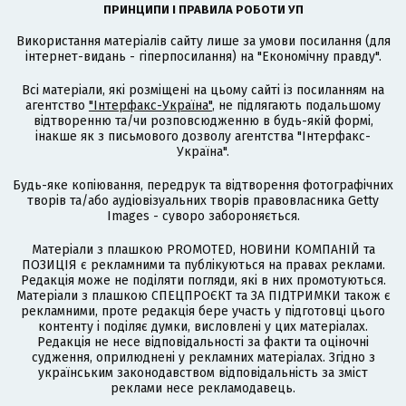
ПРИНЦИПИ І ПРАВИЛА РОБОТИ УП
Використання матеріалів сайту лише за умови посилання (для
інтернет-видань - гіперпосилання) на "Економічну правду".
Всі матеріали, які розміщені на цьому сайті із посиланням на
агентство
"Інтерфакс-Україна"
, не підлягають подальшому
відтворенню та/чи розповсюдженню в будь-якій формі,
інакше як з письмового дозволу агентства "Інтерфакс-
Україна".
Будь-яке копіювання, передрук та відтворення фотографічних
творів та/або аудіовізуальних творів правовласника Getty
Images - суворо забороняється.
Матеріали з плашкою PROMOTED, НОВИНИ КОМПАНІЙ та
ПОЗИЦІЯ є рекламними та публікуються на правах реклами.
Редакція може не поділяти погляди, які в них промотуються.
Матеріали з плашкою СПЕЦПРОЄКТ та ЗА ПІДТРИМКИ також є
рекламними, проте редакція бере участь у підготовці цього
контенту і поділяє думки, висловлені у цих матеріалах.
Редакція не несе відповідальності за факти та оціночні
судження, оприлюднені у рекламних матеріалах. Згідно з
українським законодавством відповідальність за зміст
реклами несе рекламодавець.