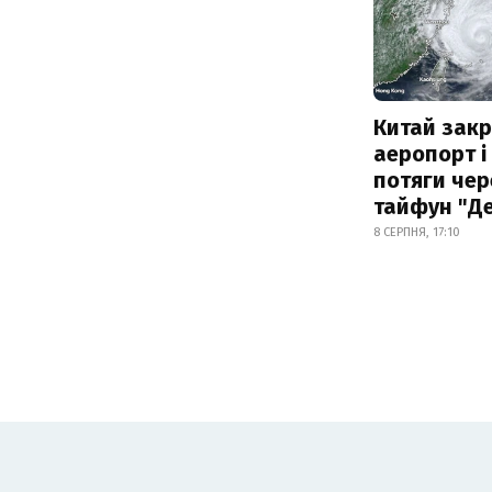
Китай зак
аеропорт і
потяги чер
тайфун "Д
8 СЕРПНЯ, 17:10