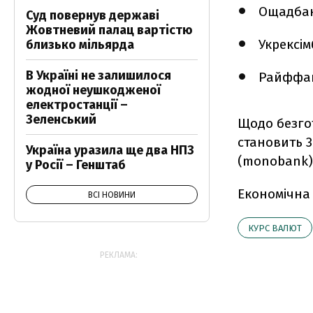
Ощадбанк
Суд повернув державі
Жовтневий палац вартістю
Укрексімб
близько мільярда
В Україні не залишилося
Райффайз
жодної неушкодженої
електростанції –
Зеленський
Щодо безгот
становить 37
Україна уразила ще два НПЗ
(monobank) 
у Росії – Генштаб
Економічна
ВСІ НОВИНИ
КУРС ВАЛЮТ
РЕКЛАМА: