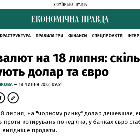
ФРАСТРУКТУРА
ПРАВИЛА ГРИ
ФІНАНСИ
СПЕЦПРОЄКТИ
ІНТЕР
валют на 18 липня: скіл
ють долар та євро
РИКОВА
— 18 ЛИПНЯ 2023, 09:51
 18 липня, на "чорному ринку" долар дешевшає, є
проти котирувань понеділка, у банках євро ста
 вигідніше продати.