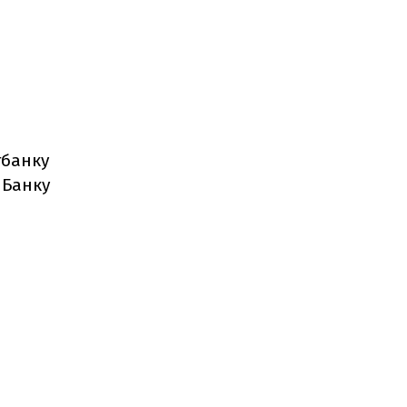
тбанку
л Банку