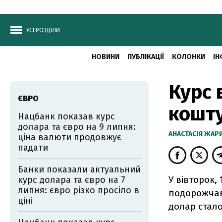
УСІ РОЗДІЛИ
НОВИНИ
ПУБЛІКАЦІЇ
КОЛОНКИ
ІН
Курс 
ЄВРО
кошту
Нацбанк показав курс
долара та євро на 9 липня:
АНАСТАСІЯ ЖА
ціна валюти продовжує
падати
Банки показали актуальний
У вівторок,
курс долара та євро на 7
липня: євро різко просіло в
подорожчав 
ціні
долар стало