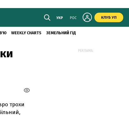
КЛУБ УП
УКР
РОС
В'Ю
WEEKLY CHARTS
ЗЕМЕЛЬНИЙ ГІД
ьки
РЕКЛАМА:
вро трохи
більний,