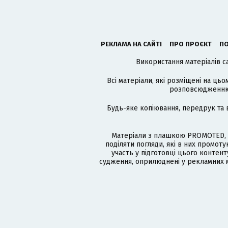
РЕКЛАМА НА САЙТІ
ПРО ПРОЄКТ
ПО
Використання матеріалів с
Всі матеріали, які розміщені на цьо
розповсюдженню в
Будь-яке копіювання, передрук та 
Матеріали з плашкою PROMOTED, 
поділяти погляди, які в них промо
участь у підготовці цього контенту
судження, оприлюднені у рекламних м