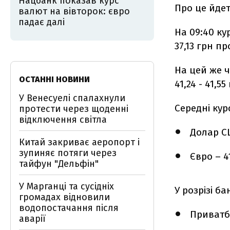
Нацбанк показав курс
Про це йде
валют на вівторок: євро
падає далі
На 09:40 ку
37,13 грн пр
На цей же ч
ОСТАННІ НОВИНИ
41,24 - 41,5
У Венесуелі спалахнули
Середні кур
протести через щоденні
відключення світла
Долар США
Китай закриває аеропорт і
зупиняє потяги через
Євро – 41
тайфун "Дельфін"
У Марганці та сусідніх
У розрізі ба
громадах відновили
водопостачання після
Приватба
аварії