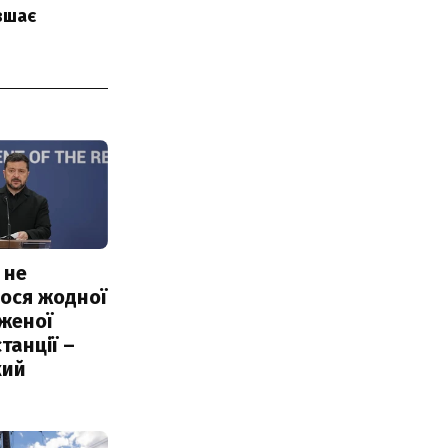
вшає
 не
ося жодної
женої
танції –
кий