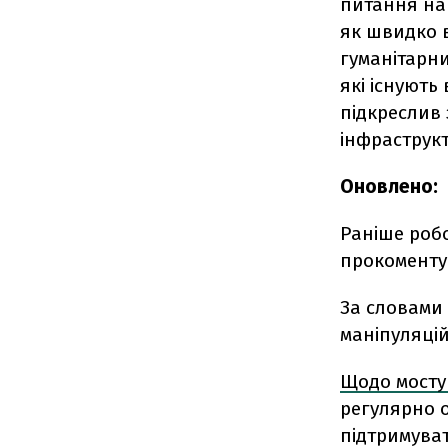
питання наш
як швидко 
гуманітарн
які існують
підкреслив 
інфраструкт
Оновлено:
Раніше робо
прокоментув
За словами
маніпуляцій
Щодо мосту
регулярно 
підтримуват