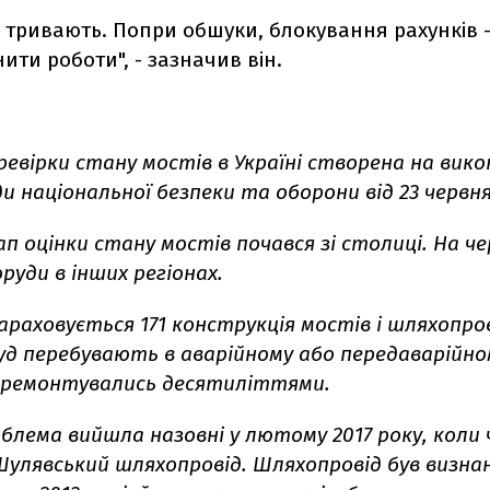
 тривають. Попри обшуки, блокування рахунків 
ити роботи", - зазначив він.
ревірки стану мостів в Україні створена на вик
и національної безпеки та оборони від 23 червня
 оцінки стану мостів почався зі столиці. На чер
руди в інших регіонах.
араховується 171 конструкція мостів і шляхопров
уд перебувають в аварійному або передаварійно
е ремонтувались десятиліттями.
облема вийшла назовні у лютому 2017 року, коли
Шулявський шляхопровід. Шляхопровід був визна