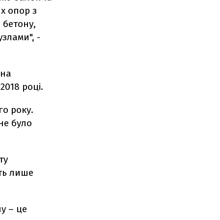
х опор з
 бетону,
злами", -
она
2018 році.
го року.
 не було
ту
ить лише
у – це