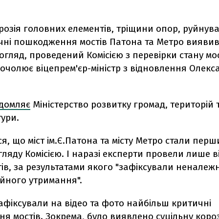
розія головних елементів, тріщини опор, руйнув
тичні пошкодження мостів Патона та Метро вияви
огляд, проведений Комісією з перевірки стану мо
 очолює віцепрем'єр-міністр з відновлення Олекс
ідомляє
Міністерство розвитку громад, територій 
ури.
я, що міст ім.Є.Патона та місту Метро стали пер
гляду Комісією. І наразі експерти провели лише 
тів, за результатами якого "зафіксували неналеж
ійного утримання".
афіксували на відео та фото найбільш критичні
 мостів. Зокрема, було виявлено суцільну короз