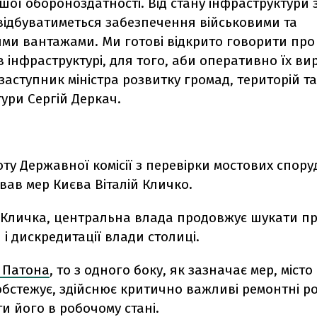
ої обороноздатності. Від стану інфраструктури 
відбуватиметься забезпечення військовими та
ими вантажами. Ми готові відкрито говорити про
 в інфраструктурі, для того, аби оперативно їх ви
заступник міністра розвитку громад, територій та
ури Сергій Деркач.
ту Державної комісії з перевірки мостових спору
ав мер Києва Віталій Кличко.
 Кличка, центральна влада продовжує шукати п
 і дискредитації влади столиці.
 Патона
, то з одного боку, як зазначає мер, місто
обстежує, здійснює критично важливі ремонтні р
и його в робочому стані.