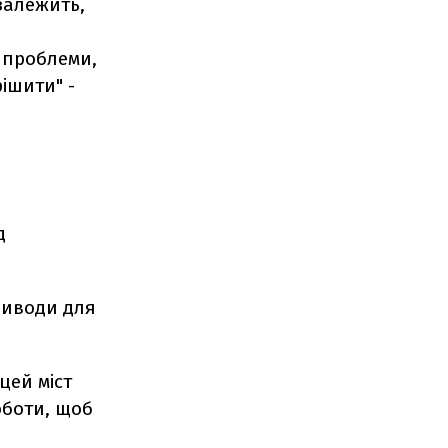
залежить,
 проблеми,
рішити" -
д
риводи для
 цей міст
оботи, щоб