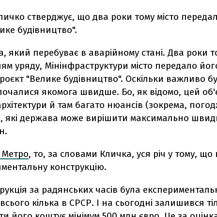
ичко стверджує, що два роки тому місто передал
ике будівництво".
а, який перебуває в аварійному стані. Два роки т
ям уряду, Мінінфраструктури місто передало йог
роєкт "Велике будівництво". Оскільки важливо б
очалися якомога швидше. Бо, як відомо, цей об'є
рхітектури й там багато нюансів (зокрема, погод
, які держава може вирішити максимально швидк
н.
 Метро
, то, за словами Кличка, уся річ у тому, що
иментальну конструкцію.
рукція за радянських часів була експериментальн
 всього кілька в СРСР. І на сьогодні залишився тіл
и його коштує мінімум 500 млн євро. Це за оцінк