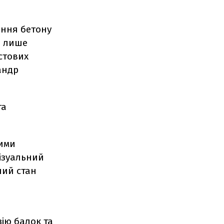
ання бетону
в лише
стових
андр
та
шими
візуальний
ний стан
ію балок та