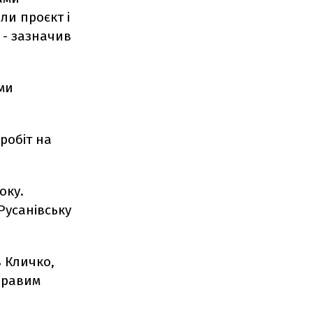
ли проєкт і
 - зазначив
ми
робіт на
оку.
Русанівську
 Кличко,
правим