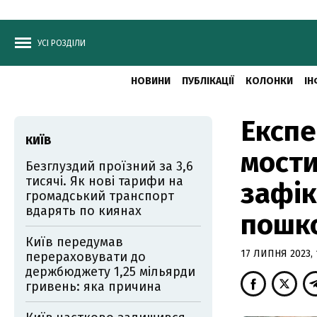
УСІ РОЗДІЛИ
НОВИНИ
ПУБЛІКАЦІЇ
КОЛОНКИ
ІН
Експе
КИЇВ
мости
Безглуздий проїзний за 3,6
тисячі. Як нові тарифи на
зафік
громадський транспорт
вдарять по киянах
пошк
Київ передумав
17 ЛИПНЯ 2023, 
перераховувати до
держбюджету 1,25 мільярди
гривень: яка причина