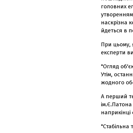
головних ел
утворенням
наскрізна к
йдеться в п
При цьому, 
експерти ви
"Огляд об'є
Утім, остан
жодного обс
А перший т
ім.Є.Патона
наприкінці 
"Стабільна 