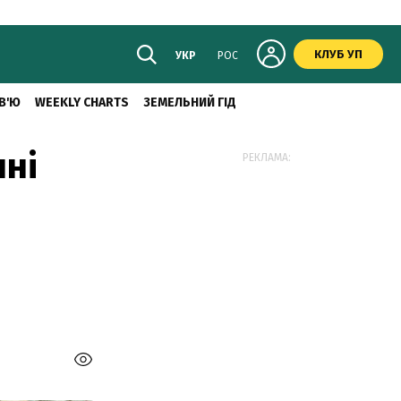
КЛУБ УП
УКР
РОС
В'Ю
WEEKLY CHARTS
ЗЕМЕЛЬНИЙ ГІД
чні
РЕКЛАМА: