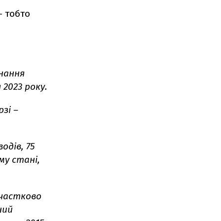
– тобто
онання
 2023 року.
зі –
одів, 75
му стані,
 частково
ний