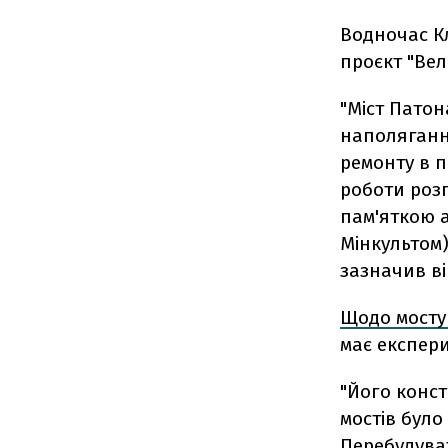
Водночас Кл
проєкт "Вел
"Міст Патон
наполяганн
ремонту в п
роботи розп
пам'яткою а
Мінкультом)
зазначив ві
Щодо мосту
має експер
"Його конст
мостів було
Перебудуват