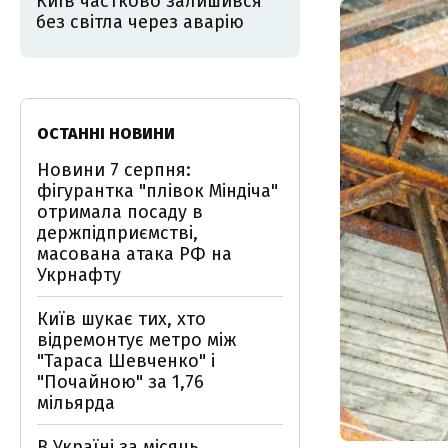
Київ частково залишився
без світла через аварію
ОСТАННІ НОВИНИ
Новини 7 серпня:
фігурантка "плівок Міндіча"
отримала посаду в
держпідприємстві,
масована атака РФ на
Укрнафту
Київ шукає тих, хто
відремонтує метро між
"Тараса Шевченко" і
"Почайною" за 1,76
мільярда
В Україні за місяць