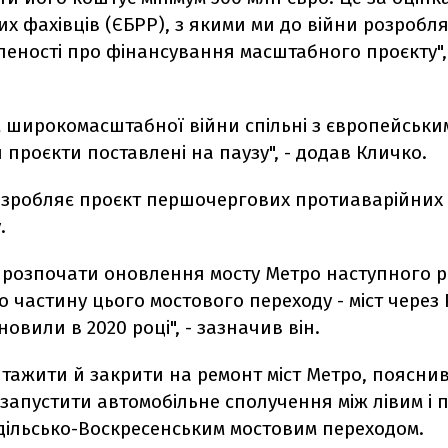
х фахівців (ЄБРР), з якими ми до війни розробля
леності про фінансування масштабного проєкту",
м широкомасштабної війни спільні з європейськи
проєкти поставлені на паузу", - додав Кличко.
розробляє проєкт першочергових протиаварійних 
.
о розпочати оновлення мосту Метро наступного р
 частину цього мостового переходу - міст через 
новили в 2020 році", - зазначив він.
тажити й закрити на ремонт міст Метро, пояснив
запустити автомобільне сполучення між лівим і 
дільсько-Воскресенським мостовим переходом.