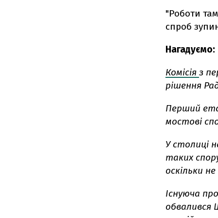
"Роботи там
спроб зупин
Нагадуємо:
Комісія
з пе
рішення Рад
Перший етап
мостові спо
У столиці н
таких спор
оскільки н
Існуюча пр
обвалився 