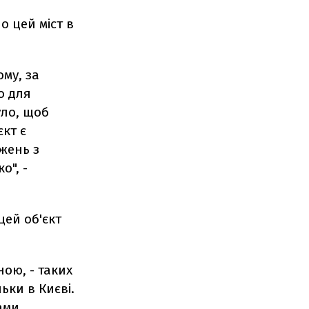
о цей міст в
ому, за
о для
уло, щоб
кт є
жень з
о", -
 цей об'єкт
ою, - таких
ьки в Києві.
ами