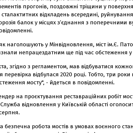
ементів прогонів, поздовжні тріщини у поверхня
 сталактитних відкладень всередині, руйнування
орозія балок у місцях зʼєднання з поперечними ву
овідомленні.
як наголошують у Мінвідновлення, міст ім.Є. Пат
знали непрацездатним ще під час обстеження у 
кта, згідно з регламентом, мав відбуватися кожно
ня перевірка відбулася 2020 році. Тобто, три роки
теження мосту", - йдеться в повідомленні.
ендер на проєктування реставраційних робіт мос
 Служба відновлення у Київській області оголос
серпня.
та безпечна робота мостів в умовах воєнного стан