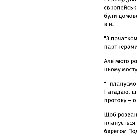
європейськи
були домов
він.
"З початко
партнерами 
Але місто 
цьому мосту
"І плануєм
Нагадаю, що
протоку – о
Щоб розван
планується 
берегом По