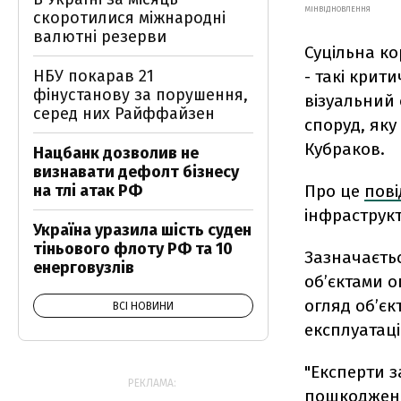
МІНВІДНОВЛЕННЯ
скоротилися міжнародні
валютні резерви
Суцільна ко
- такі кри
НБУ покарав 21
фінустанову за порушення,
візуальний 
серед них Райффайзен
споруд, яку
Кубраков.
Нацбанк дозволив не
визнавати дефолт бізнесу
Про це
пов
на тлі атак РФ
інфраструкт
Україна уразила шість суден
тіньового флоту РФ та 10
Зазначаєтьс
енерговузлів
обʼєктами о
огляд об’єк
ВСІ НОВИНИ
експлуатац
"Експерти з
РЕКЛАМА:
пошкодження