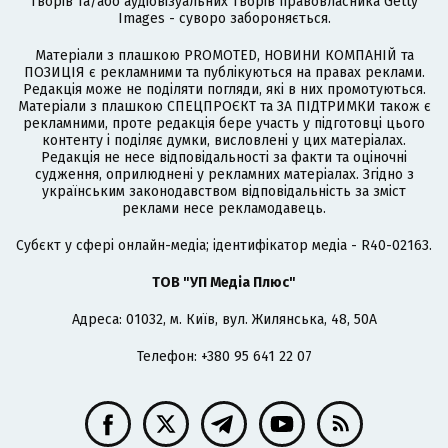
творів та/або аудіовізуальних творів правовласника Getty
Images - суворо забороняється.
Матеріали з плашкою PROMOTED, НОВИНИ КОМПАНІЙ та
ПОЗИЦІЯ є рекламними та публікуються на правах реклами.
Редакція може не поділяти погляди, які в них промотуються.
Матеріали з плашкою СПЕЦПРОЄКТ та ЗА ПІДТРИМКИ також є
рекламними, проте редакція бере участь у підготовці цього
контенту і поділяє думки, висловлені у цих матеріалах.
Редакція не несе відповідальності за факти та оціночні
судження, оприлюднені у рекламних матеріалах. Згідно з
українським законодавством відповідальність за зміст
реклами несе рекламодавець.
Cубєкт у сфері онлайн-медіа; ідентифікатор медіа - R40-02163.
ТОВ "УП Медіа Плюс"
Адреса: 01032, м. Київ, вул. Жилянська, 48, 50А
Телефон: +380 95 641 22 07