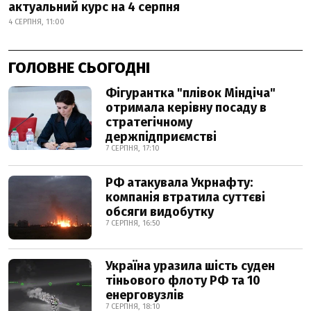
актуальний курс на 4 серпня
4 СЕРПНЯ, 11:00
ГОЛОВНЕ СЬОГОДНІ
Фігурантка "плівок Міндіча"
отримала керівну посаду в
стратегічному
держпідприємстві
7 СЕРПНЯ, 17:10
РФ атакувала Укрнафту:
компанія втратила суттєві
обсяги видобутку
7 СЕРПНЯ, 16:50
Україна уразила шість суден
тіньового флоту РФ та 10
енерговузлів
7 СЕРПНЯ, 18:10