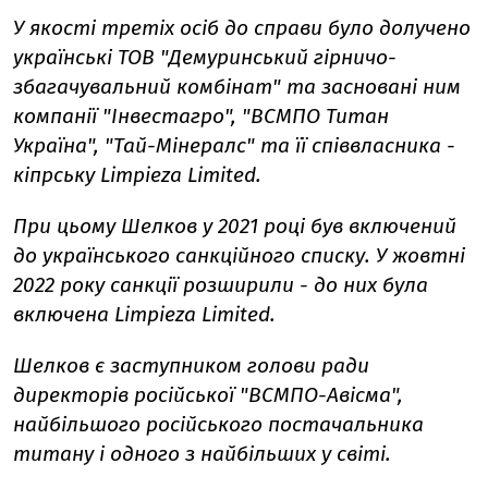
У якості третіх осіб до справи було долучено
українські ТОВ "Демуринський гірничо-
збагачувальний комбінат" та засновані ним
компанії "Інвестагро", "ВСМПО Титан
Україна", "Тай-Мінералс" та її співвласника -
кіпрську Limpieza Limited.
При цьому Шелков у 2021 році був включений
до українського санкційного списку. У жовтні
2022 року санкції розширили - до них була
включена Limpieza Limited.
Шелков є заступником голови ради
директорів російської "ВСМПО-Авісма",
найбільшого російського постачальника
титану і одного з найбільших у світі.