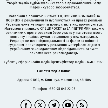
творів та/або аудіовізуальних творів правовласника Getty
Images - суворо забороняється.
Матеріали з плашкою PROMOTED, НОВИНИ КОМПАНІЙ та
ПОЗИЦІЯ є рекламними та публікуються на правах реклами.
Редакція може не поділяти погляди, які в них промотуються.
Матеріали з плашкою СПЕЦПРОЄКТ та ЗА ПІДТРИМКИ також є
рекламними, проте редакція бере участь у підготовці цього
контенту і поділяє думки, висловлені у цих матеріалах.
Редакція не несе відповідальності за факти та оціночні
судження, оприлюднені у рекламних матеріалах. Згідно з
українським законодавством відповідальність за зміст
реклами несе рекламодавець.
Cубєкт у сфері онлайн-медіа; ідентифікатор медіа - R40-02163.
ТОВ "УП Медіа Плюс"
Адреса: 01032, м. Київ, вул. Жилянська, 48, 50А
Телефон: +380 95 641 22 07