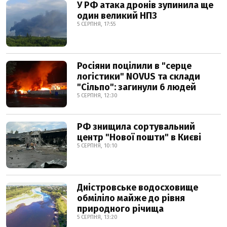
У РФ атака дронів зупинила ще
один великий НПЗ
5 СЕРПНЯ, 17:55
Росіяни поцілили в "серце
логістики" NOVUS та склади
"Сільпо": загинули 6 людей
5 СЕРПНЯ, 12:30
РФ знищила сортувальний
центр "Нової пошти" в Києві
5 СЕРПНЯ, 10:10
Дністровське водосховище
обміліло майже до рівня
природного річища
5 СЕРПНЯ, 13:20