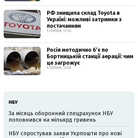
РФ знищила склад Toyota в
Україні: можливі затримки з
постачанням
5 СЕРПНЯ, 17:20
Росія методично б’є по
Бортницькій станції аерації: чим
це загрожує
5 СЕРПНЯ, 13:50
НБУ
За місяць оборонний спецрахунок НБУ
поповнився на мільярд гривень
НБУ спростував заяви Укрпошти про нові