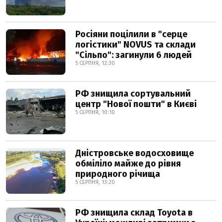
Росіяни поцілили в "серце
логістики" NOVUS та склади
"Сільпо": загинули 6 людей
5 СЕРПНЯ, 12:30
РФ знищила сортувальний
центр "Нової пошти" в Києві
5 СЕРПНЯ, 10:10
Дністровське водосховище
обміліло майже до рівня
природного річища
5 СЕРПНЯ, 13:20
РФ знищила склад Toyota в