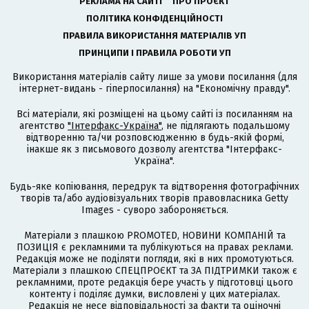
РЕКЛАМА НА САЙТІ
ПРО ПРОЄКТ
ПОЛІТИКА КОНФІДЕНЦІЙНОСТІ
ПРАВИЛА ВИКОРИСТАННЯ МАТЕРІАЛІВ УП
ПРИНЦИПИ І ПРАВИЛА РОБОТИ УП
Використання матеріалів сайту лише за умови посилання (для
інтернет-видань - гіперпосилання) на "Економічну правду".
Всі матеріали, які розміщені на цьому сайті із посиланням на
агентство
"Інтерфакс-Україна"
, не підлягають подальшому
відтворенню та/чи розповсюдженню в будь-якій формі,
інакше як з письмового дозволу агентства "Інтерфакс-
Україна".
Будь-яке копіювання, передрук та відтворення фотографічних
творів та/або аудіовізуальних творів правовласника Getty
Images - суворо забороняється.
Матеріали з плашкою PROMOTED, НОВИНИ КОМПАНІЙ та
ПОЗИЦІЯ є рекламними та публікуються на правах реклами.
Редакція може не поділяти погляди, які в них промотуються.
Матеріали з плашкою СПЕЦПРОЄКТ та ЗА ПІДТРИМКИ також є
рекламними, проте редакція бере участь у підготовці цього
контенту і поділяє думки, висловлені у цих матеріалах.
Редакція не несе відповідальності за факти та оціночні