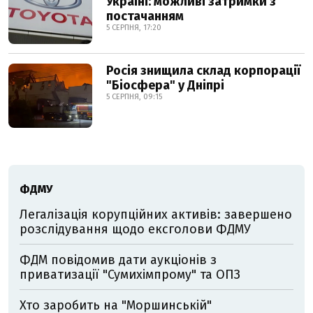
Україні: можливі затримки з
постачанням
5 СЕРПНЯ, 17:20
Росія знищила склад корпорації
"Біосфера" у Дніпрі
5 СЕРПНЯ, 09:15
ФДМУ
Легалізація корупційних активів: завершено
розслідування щодо ексголови ФДМУ
ФДМ повідомив дати аукціонів з
приватизації "Сумихімпрому" та ОПЗ
Хто заробить на "Моршинській"