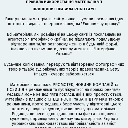
ПРАВИЛА ВИКОРИСТАННЯ МАТЕРІАЛІВ УП
ПРИНЦИПИ І ПРАВИЛА РОБОТИ УП
Використання матеріалів сайту лише за умови посилання (для
інтернет-видань - гіперпосилання) на "Економічну правду".
Всі матеріали, які розміщені на цьому сайті із посиланням на
агентство
"Інтерфакс-Україна"
, не підлягають подальшому
відтворенню та/чи розповсюдженню в будь-якій формі,
інакше як з письмового дозволу агентства "Інтерфакс-
Україна".
Будь-яке копіювання, передрук та відтворення фотографічних
творів та/або аудіовізуальних творів правовласника Getty
Images - суворо забороняється.
Матеріали з плашкою PROMOTED, НОВИНИ КОМПАНІЙ та
ПОЗИЦІЯ є рекламними та публікуються на правах реклами.
Редакція може не поділяти погляди, які в них промотуються.
Матеріали з плашкою СПЕЦПРОЄКТ та ЗА ПІДТРИМКИ також є
рекламними, проте редакція бере участь у підготовці цього
контенту і поділяє думки, висловлені у цих матеріалах.
Редакція не несе відповідальності за факти та оціночні
судження, оприлюднені у рекламних матеріалах. Згідно з
українським законодавством відповідальність за зміст