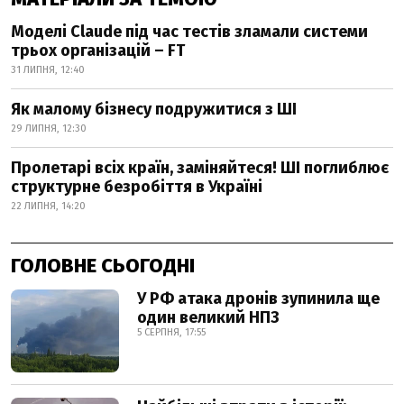
Моделі Claude під час тестів зламали системи
трьох організацій – FT
31 ЛИПНЯ, 12:40
Як малому бізнесу подружитися з ШІ
29 ЛИПНЯ, 12:30
Пролетарі всіх країн, заміняйтеся! ШІ поглиблює
структурне безробіття в Україні
22 ЛИПНЯ, 14:20
ГОЛОВНЕ СЬОГОДНІ
У РФ атака дронів зупинила ще
один великий НПЗ
5 СЕРПНЯ, 17:55