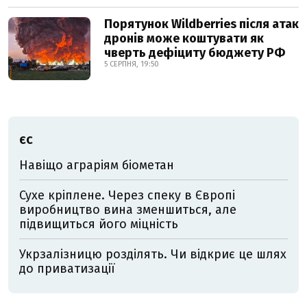
Порятунок Wildberries після атак
дронів може коштувати як
чверть дефіциту бюджету РФ
5 СЕРПНЯ, 19:50
ЄС
Навіщо аграріям біометан
Сухе кріплене. Через спеку в Європі
виробництво вина зменшиться, але
підвищиться його міцність
Укрзалізницю розділять. Чи відкриє це шлях
до приватизації