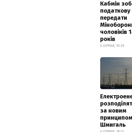
Кабмін зоб
податкову
передати
Міноборон
чоловіків 
років
6 СЕРПНЯ, 19:39
Електроене
розподіля
за новим
принципом
Шмигаль
6 СЕРПНЯ, 18:23