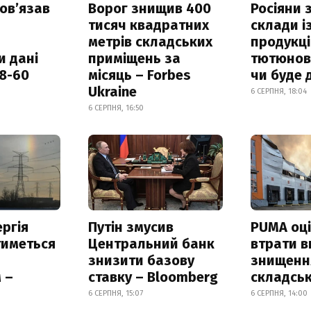
овʼязав
Ворог знищив 400
Росіяни
тисяч квадратних
склади і
метрів складських
продукці
и дані
приміщень за
тютюнови
18-60
місяць – Forbes
чи буде 
Ukraine
6 СЕРПНЯ, 18:04
6 СЕРПНЯ, 16:50
ргія
Путін змусив
PUMA оц
тиметься
Центральний банк
втрати в
знизити базову
знищення
 –
ставку – Bloomberg
складськ
6 СЕРПНЯ, 15:07
6 СЕРПНЯ, 14:00