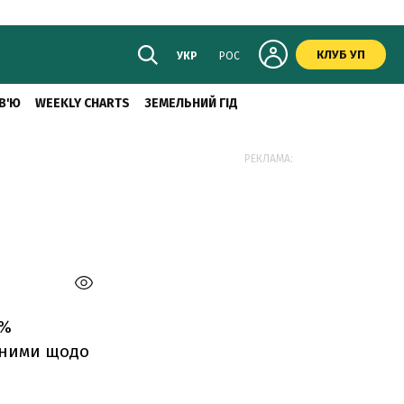
КЛУБ УП
УКР
РОС
В'Ю
WEEKLY CHARTS
ЗЕМЕЛЬНИЙ ГІД
РЕКЛАМА:
1%
чними щодо