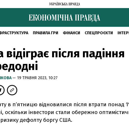
ФРАСТРУКТУРА
ПРАВИЛА ГРИ
ФІНАНСИ
СПЕЦПРОЄКТИ
ІНТЕР
 відіграє після падіння
редодні
РИКОВА
— 19 ТРАВНЯ 2023, 10:27
ту в п’ятницю відновилися після втрати понад 
і, оскільки інвестори стали обережно оптимісти
ризику дефолту боргу США.