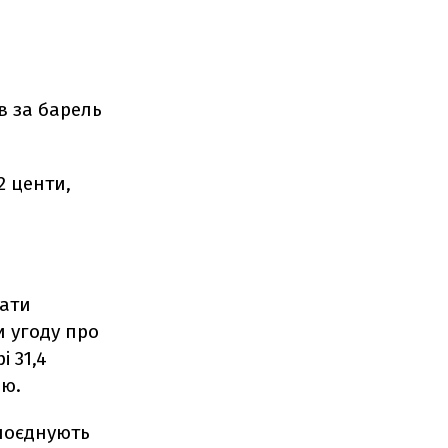
ів за барель
2 центи,
лати
и угоду про
 31,4
лю.
поєднують