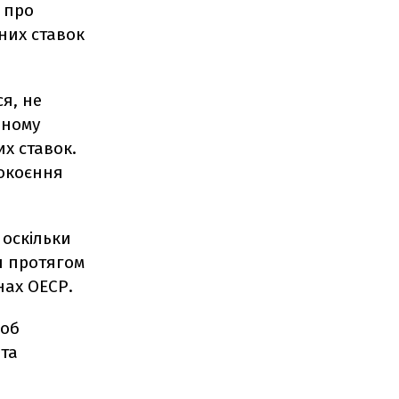
 про
них ставок
я, не
ьному
х ставок.
окоєння
 оскільки
я протягом
нах ОЕСР.
щоб
та