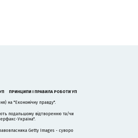
УП
ПРИНЦИПИ І ПРАВИЛА РОБОТИ УП
я) на "Економічну правду".
гають подальшому відтворенню та/чи
терфакс-Україна".
равовласника Getty Images - суворо