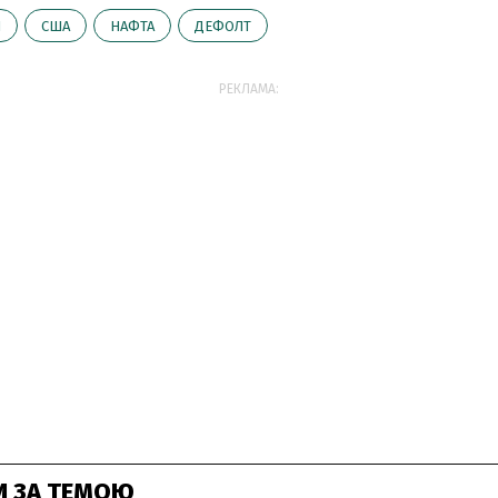
И
США
НАФТА
ДЕФОЛТ
РЕКЛАМА:
И ЗА ТЕМОЮ