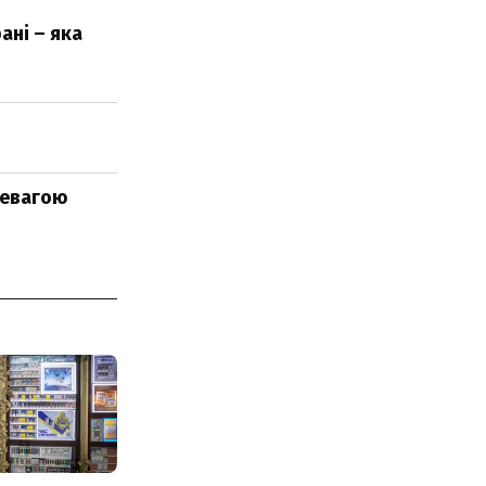
ані – яка
ревагою