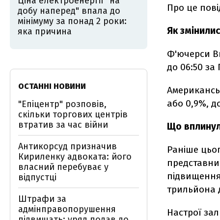
Ціна електроенергії "на
Про це пов
добу наперед" впала до
мінімуму за понад 2 роки:
Як змінилис
яка причина
Ф'ючерси Br
до 06:50 за
ОСТАННІ НОВИНИ
Американськ
або 0,9%, до
"Епіцентр" розповів,
скільки торгових центрів
втратив за час війни
Що вплинул
Антикорсуд призначив
Раніше цьо
Кириленку адвоката: його
представник
власний перебуває у
підвищення 
відпустці
трильйона 
Штрафи за
адмінправопорушення
Настрої за
підвищать: уряд подав до