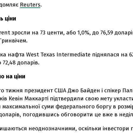
ідомляє
Reuters
.
ь ціни
ent зросли на 73 центи, або 1,0%, до 76,59 долар
 Гринвічем.
а нафта West Texas Intermediate піднялася на 6
 72,48 доларів.
о на ціни
го тижня президент США Джо Байден і спікер Па
ів Кевін Маккарті підтвердили свою мету укласт
максимальної суми федерального боргу в розмірі
доларів, погодившись обговорити це вже в неді
лишаються неоднозначними, оскільки інвестори 