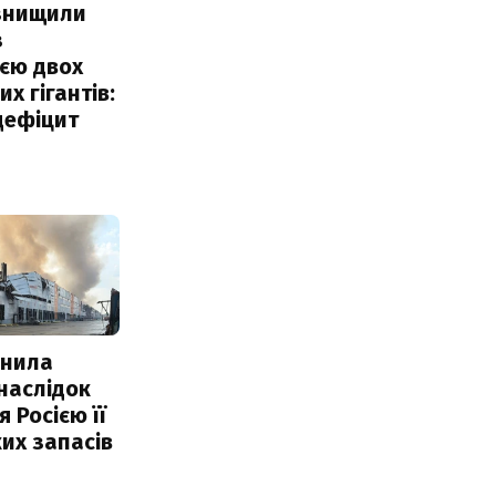
 знищили
з
єю двох
х гігантів:
дефіцит
інила
наслідок
 Росією її
их запасів