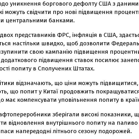
одо уникнення боргового дефолту США з даними
кі можуть свідчити про нові підвищення процент
и центральними банками.
двох представників ФРС, інфляція в США, здаєтьс
ться настільки швидко, щоб дозволити Федерал
изупинити свою кампанію підвищення процентни
 додаткового підвищення ставок посилює занеп
ості попиту в Сполучених Штатах.
тики відзначають, що ціни можуть підвищитися,
ють, що попит у Китаї продовжить покращуватис
що має компенсувати уповільнення попиту в краї
нафтопереробники зберігали високі показники, 
ти відновлення внутрішнього попиту на паливо 
апаси напередодні літнього сезону подорожей.