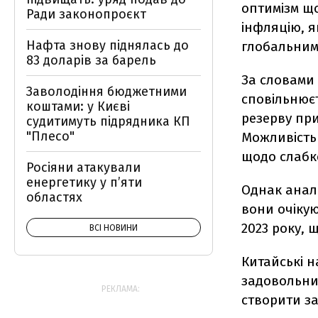
оптимізм щ
Ради законопроєкт
інфляцію, я
Нафта знову піднялась до
глобальним
83 доларів за барель
За словами 
Заволодіння бюджетними
сповільнює
коштами: у Києві
резерву пр
судитимуть підрядника КП
"Плесо"
Можливість
щодо слабк
Росіяни атакували
енергетику у пʼяти
Однак аналі
областях
вони очіку
2023 року, 
ВСІ НОВИНИ
Китайські 
задовольни
РЕКЛАМА:
створити з