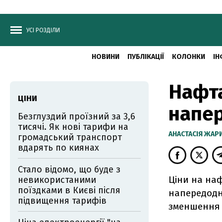
УСІ РОЗДІЛИ
НОВИНИ
ПУБЛІКАЦІЇ
КОЛОНКИ
ІН
Нафта
ЦІНИ
напе
Безглуздий проїзний за 3,6
тисячі. Як нові тарифи на
АНАСТАСІЯ ЖА
громадський транспорт
вдарять по киянах
Стало відомо, що буде з
Ціни на наф
невикористаними
поїздками в Києві після
напередодн
підвищення тарифів
зменшення 