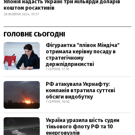
Японія надасть Україні три мільярди доларів
коштом росактивів
28 ЖОВТНЯ 2024, 19:37
ГОЛОВНЕ СЬОГОДНІ
Фігурантка "плівок Міндіча"
отримала керівну посаду в
стратегічному
держпідприємстві
7 СЕРПНЯ, 17:10
РФ атакувала Укрнафту:
компанія втратила суттєві
обсяги видобутку
7 СЕРПНЯ, 16:50
Україна уразила шість суден
тіньового флоту РФ та 10
енерговузлів