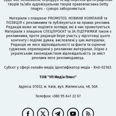
творів та/або аудіовізуальних творів правовласника Getty
Images - суворо забороняється.
Матеріали з плашкою PROMOTED, НОВИНИ КОМПАНІЙ та
ПОЗИЦІЯ є рекламними та публікуються на правах реклами.
Редакція може не поділяти погляди, які в них промотуються.
Матеріали з плашкою СПЕЦПРОЄКТ та ЗА ПІДТРИМКИ також є
рекламними, проте редакція бере участь у підготовці цього
контенту і поділяє думки, висловлені у цих матеріалах.
Редакція не несе відповідальності за факти та оціночні
судження, оприлюднені у рекламних матеріалах. Згідно з
українським законодавством відповідальність за зміст
реклами несе рекламодавець.
Cубєкт у сфері онлайн-медіа; ідентифікатор медіа - R40-02163.
ТОВ "УП Медіа Плюс"
Адреса: 01032, м. Київ, вул. Жилянська, 48, 50А
Телефон: +380 95 641 22 07