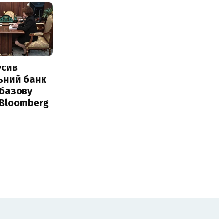
усив
ьний банк
 базову
 Bloomberg