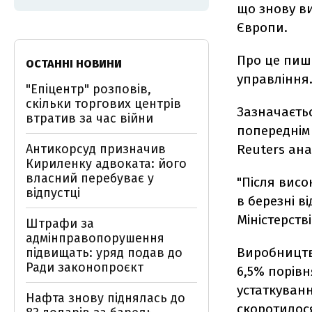
що знову в
Європи.
Про це пи
ОСТАННІ НОВИНИ
управління
"Епіцентр" розповів,
скільки торгових центрів
Зазначаєтьс
втратив за час війни
попереднім 
Антикорсуд призначив
Reuters ана
Кириленку адвоката: його
власний перебуває у
"Після вис
відпустці
в березні в
Міністерств
Штрафи за
адмінправопорушення
Виробництв
підвищать: уряд подав до
Ради законопроєкт
6,5% порів
устаткуванн
Нафта знову піднялась до
скоротилося