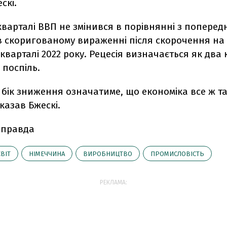
скі.
варталі ВВП не змінився в порівнянні з поперед
в скоригованому вираженні після скорочення на 
кварталі 2022 року. Рецесія визначається як два
 поспіль.
 бік зниження означатиме, що економіка все ж т
сказав Бжескі.
 правда
СВІТ
НІМЕЧЧИНА
ВИРОБНИЦТВО
ПРОМИСЛОВІСТЬ
РЕКЛАМА: