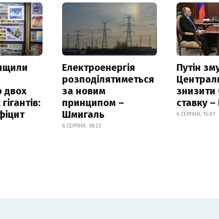
нищили
Електроенергія
Путін зм
розподілятиметься
Централ
 двох
за новим
знизити
гігантів:
принципом –
ставку –
фіцит
Шмигаль
6 СЕРПНЯ, 15:07
6 СЕРПНЯ, 18:23