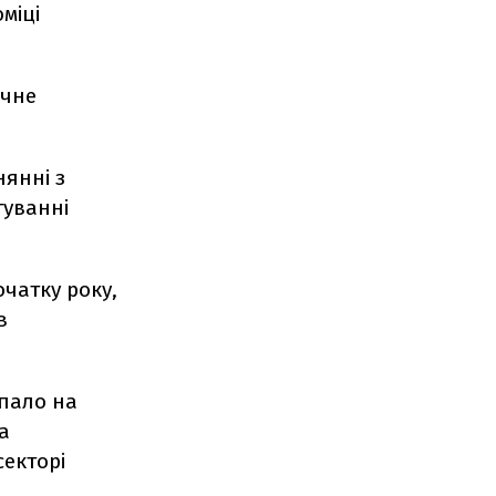
міці
ичне
нянні з
туванні
чатку року,
в
пало на
а
секторі