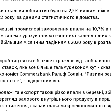
кварталі виробництво було на 2,5% вищим, ніж в
22 року, за даними статистичного відомства.
імецькі промислові замовлення впали на 10,7% в 
місяцем з урахуванням сезонних і календарних 
йбільшим місячним падінням з 2020 року в розпа
виробництво все більше страждає від глобальног
ставок, яке все більше гальмує економіку", - ска
ономіст Commerzbank Ральф Солвін. "Ризики рец
ростають", - підкреслив він.
родажі та експорт також різко впали в березні, 
ерегляд валового внутрішнього продукту в пер
бік зниження, сказав глава макроекономічного ві