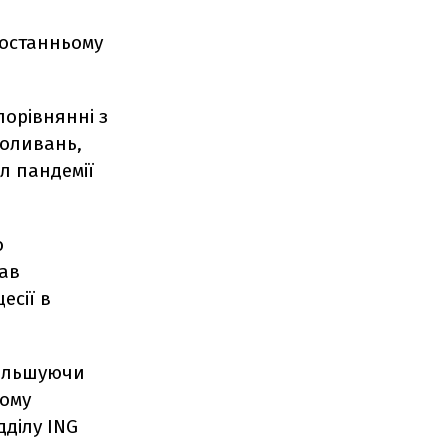
 останньому
порівнянні з
коливань,
л пандемії
о
зав
есії в
збільшуючи
шому
дділу ING