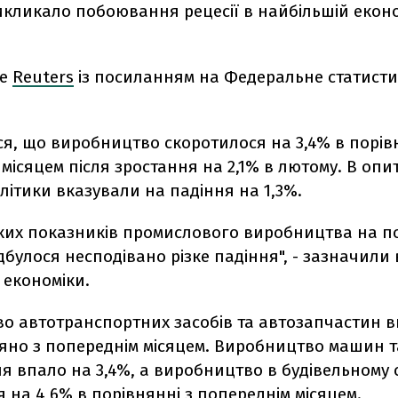
икликало побоювання рецесії в найбільшій еконо
ше
Reuters
із посиланням на Федеральне статист
.
я, що виробництво скоротилося на 3,4% в порів
місяцем після зростання на 2,1% в лютому. В опи
літики вказували на падіння на 1,3%.
оких показників промислового виробництва на по
ідбулося несподівано різке падіння", - зазначили 
і економіки.
о автотранспортних засобів та автозапчастин в
няно з попереднім місяцем. Виробництво машин т
я впало на 3,4%, а виробництво в будівельному 
 на 4,6% в порівнянні з попереднім місяцем.