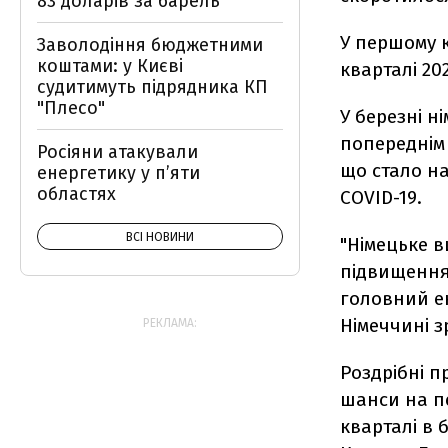
83 доларів за барель
У першому 
Заволодіння бюджетними
коштами: у Києві
кварталі 20
судитимуть підрядника КП
"Плесо"
У березні н
попереднім 
Росіяни атакували
що стало на
енергетику у пʼяти
областях
COVID-19.
ВСІ НОВИНИ
"Німецьке 
підвищення 
головний ек
Німеччині з
РЕКЛАМА:
Роздрібні п
шанси на п
кварталі в 