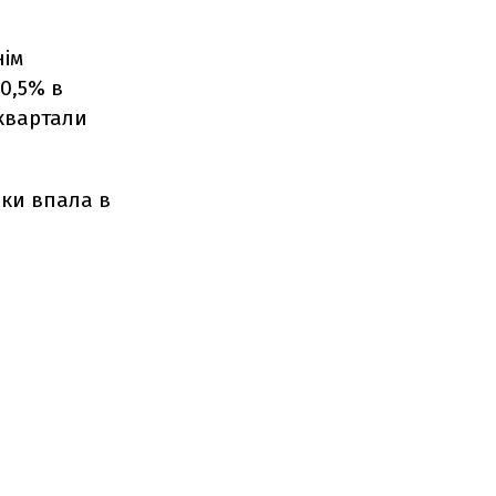
нім
0,5% в
 квартали
аки впала в