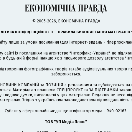
© 2005-2026, ЕКОНОМІЧНА ПРАВДА
ЛІТИКА КОНФІДЕНЦІЙНОСТІ
ПРАВИЛА ВИКОРИСТАННЯ МАТЕРІАЛІВ 
айту лише за умови посилання (для інтернет-видань - гіперпосиланн
му сайті із посиланням на агентство
"Інтерфакс-Україна"
, не підля
 будь-якій формі, інакше як з письмового дозволу агентства "Ін
відтворення фотографічних творів та/або аудіовізуальних творів п
забороняється.
НОВИНИ КОМПАНІЙ та ПОЗИЦІЯ є рекламними та публікуються на п
туються. Матеріали з плашкою СПЕЦПРОЄКТ та ЗА ПІДТРИМКИ також
 і поділяє думки, висловлені у цих матеріалах. Редакція не несе ві
атеріалах. Згідно з українським законодавством відповідальність 
Cубєкт у сфері онлайн-медіа; ідентифікатор медіа - R40-02163.
ТОВ "УП Медіа Плюс"