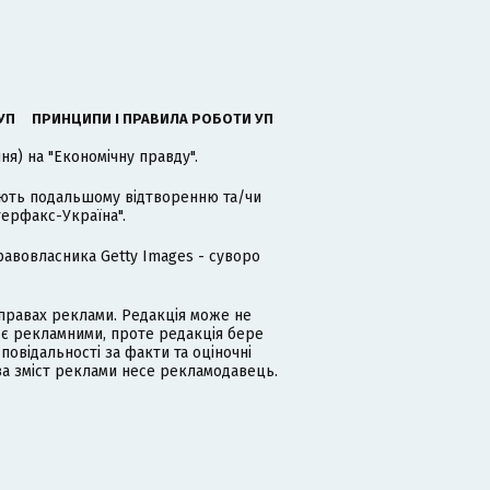
УП
ПРИНЦИПИ І ПРАВИЛА РОБОТИ УП
я) на "Економічну правду".
гають подальшому відтворенню та/чи
терфакс-Україна".
равовласника Getty Images - суворо
равах реклами. Редакція може не
 є рекламними, проте редакція бере
дповідальності за факти та оціночні
за зміст реклами несе рекламодавець.