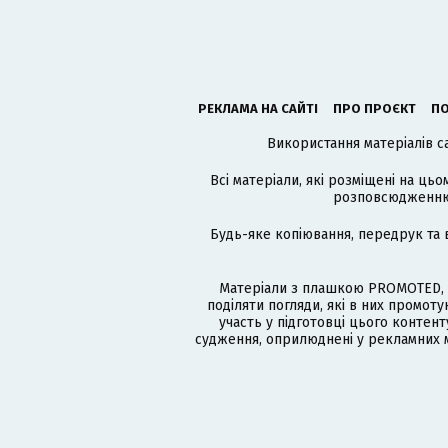
РЕКЛАМА НА САЙТІ
ПРО ПРОЄКТ
ПО
Використання матеріалів с
Всі матеріали, які розміщені на цьо
розповсюдженню в
Будь-яке копіювання, передрук та 
Матеріали з плашкою PROMOTED, 
поділяти погляди, які в них промо
участь у підготовці цього контенту
судження, оприлюднені у рекламних м