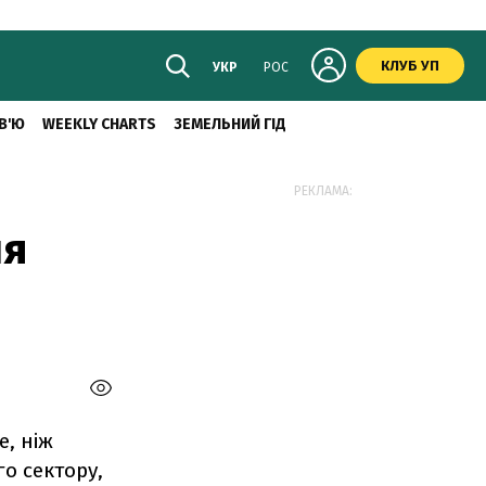
КЛУБ УП
УКР
РОС
В'Ю
WEEKLY CHARTS
ЗЕМЕЛЬНИЙ ГІД
РЕКЛАМА:
ня
е, ніж
о сектору,