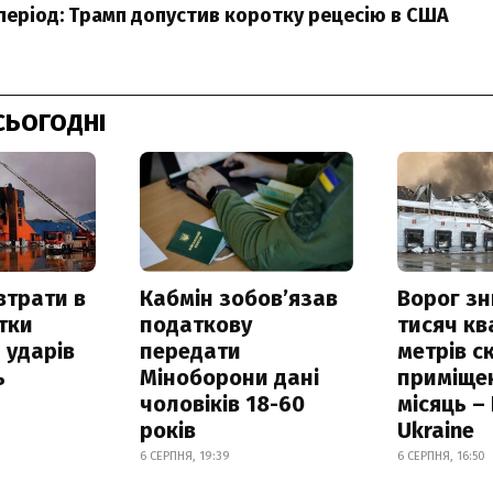
період: Трамп допустив коротку рецесію в США
СЬОГОДНІ
втрати в
Кабмін зобовʼязав
Ворог з
итки
податкову
тисяч к
 ударів
передати
метрів с
ь
Міноборони дані
приміще
чоловіків 18-60
місяць –
років
Ukraine
6 СЕРПНЯ, 19:39
6 СЕРПНЯ, 16:50