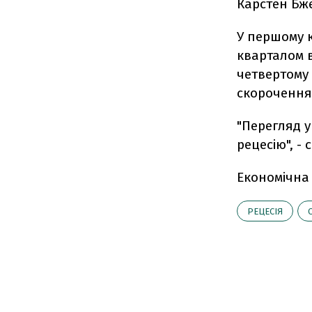
Карстен Бже
У першому к
кварталом 
четвертому 
скорочення
"Перегляд у
рецесію", - 
Економічна
РЕЦЕСІЯ