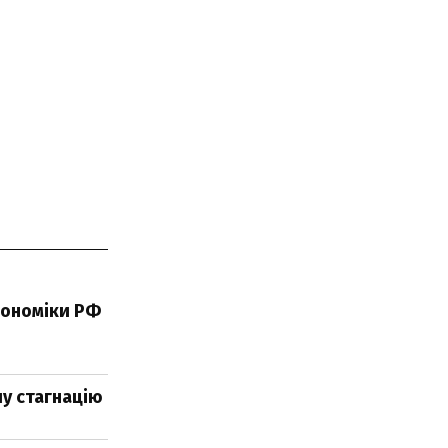
кономіки РФ
у стагнацію