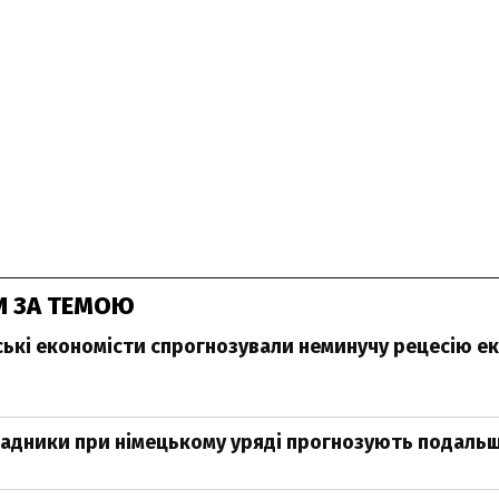
И ЗА ТЕМОЮ
ькі економісти спрогнозували неминучу рецесію е
радники при німецькому уряді прогнозують подальш