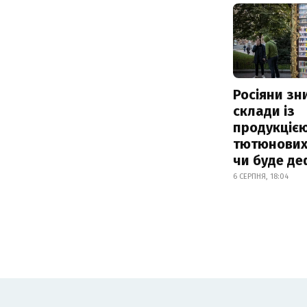
Росіяни з
склади із
продукцією
тютюнових 
чи буде де
6 СЕРПНЯ, 18:04