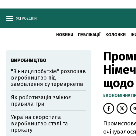
УСІ РОЗДІЛИ
НОВИНИ
ПУБЛІКАЦІЇ
КОЛОНКИ
ІН
Пром
ВИРОБНИЦТВО
Німеч
"Вінницяпобутхім" розпочав
виробництво під
щодо 
замовлення супермаркетів
ЕКОНОМІЧНА П
Як роботизація змінює
правила гри
Україна скоротила
Промислове 
виробництво сталі та
прокату
очікувалося