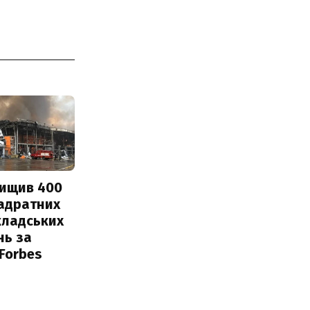
нищив 400
вадратних
кладських
нь за
 Forbes