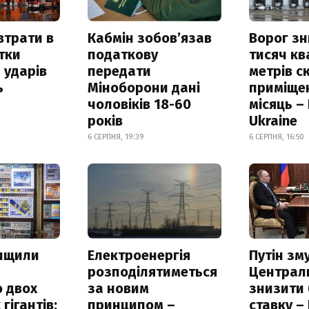
втрати в
Кабмін зобовʼязав
Ворог з
итки
податкову
тисяч к
 ударів
передати
метрів с
ь
Міноборони дані
приміще
чоловіків 18-60
місяць –
років
Ukraine
6 СЕРПНЯ, 19:39
6 СЕРПНЯ, 16:50
нищили
Електроенергія
Путін зм
розподілятиметься
Централ
 двох
за новим
знизити
гігантів:
принципом –
ставку –