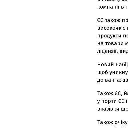
компанії в т
ЄС також пр
високоякісн
продукти пе
на товари 
ліцензії, в
Новий набі
щоб уникнут
до вантажів
Також ЄС, й
у порти ЄС 
вказівки що
Також очіку