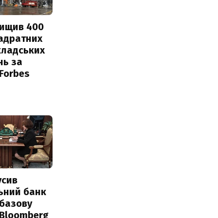
нищив 400
вадратних
кладських
нь за
 Forbes
усив
ьний банк
 базову
 Bloomberg