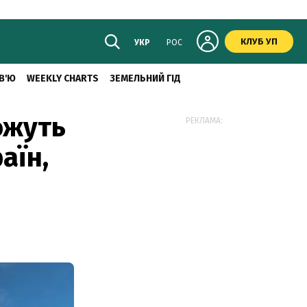
КЛУБ УП
УКР
РОС
В'Ю
WEEKLY CHARTS
ЗЕМЕЛЬНИЙ ГІД
ожуть
РЕКЛАМА:
аїн,