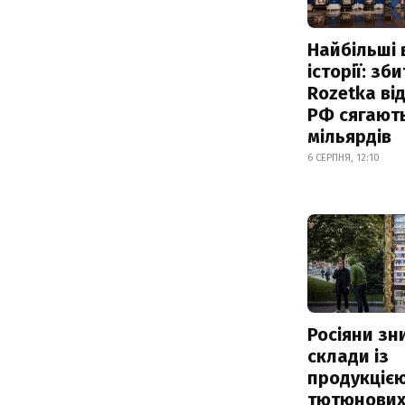
Найбільші 
історії: зб
Rozetka від
РФ сягают
мільярдів
6 СЕРПНЯ, 12:10
Росіяни з
склади із
продукцією
тютюнових 