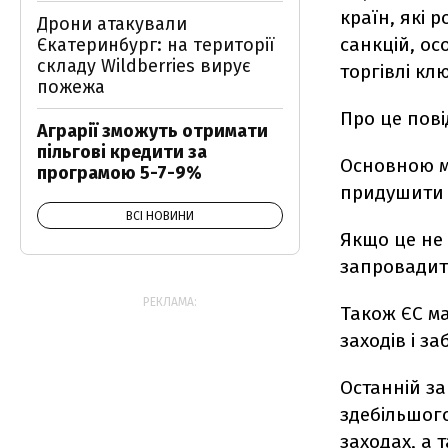
країн, які 
Дрони атакували
санкцій, ос
Єкатеринбург: на території
складу Wildberries вирує
торгівлі кл
пожежа
Про це пов
Аграрії зможуть отримати
пільгові кредити за
Основною ме
програмою 5-7-9%
придушити 
ВСІ НОВИНИ
Якщо це не
запровадит
РЕКЛАМА:
Також ЄС ма
заходів і з
Останній за
здебільшого
заходах, а 