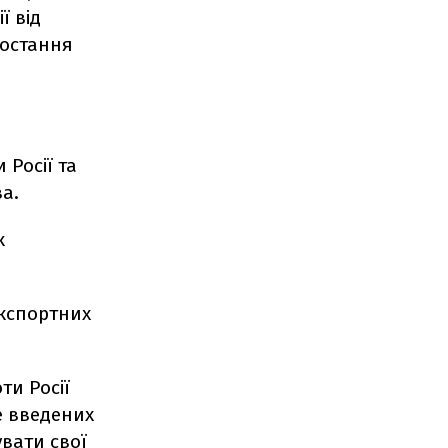
ї від
ростання
 Росії та
а.
к
експортних
ти Росії
е введених
увати свої