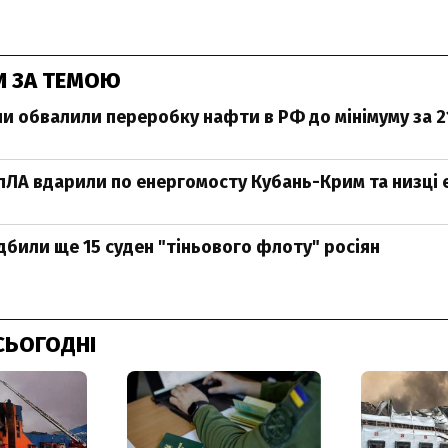
И ЗА ТЕМОЮ
ни обвалили переробку нафти в РФ до мінімуму за 21
БпЛА вдарили по енергомосту Кубань-Крим та низці 
ідбили ще 15 суден "тіньового флоту" росіян
СЬОГОДНІ