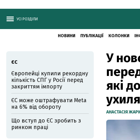
УСІ РОЗДІЛИ
НОВИНИ
ПУБЛІКАЦІЇ
КОЛОНКИ
ІН
У нов
ЄС
перед
Європейці купили рекордну
кількість СПГ у Росії перед
які д
закриттям імпорту
ухиля
ЄС може оштрафувати Meta
на 6% від обороту
АНАСТАСІЯ ЖА
Що вступ до ЄС зробить з
ринком праці