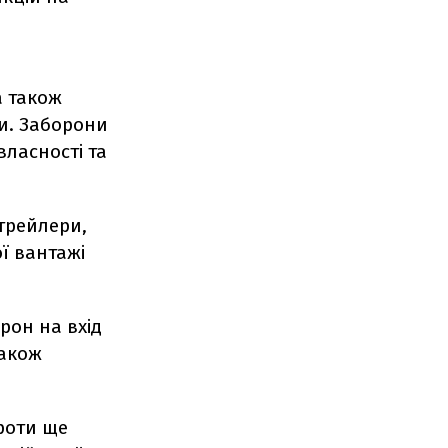
а також
ли. Заборони
ласності та
трейлери,
ї вантажі
рон на вхід
також
проти ще