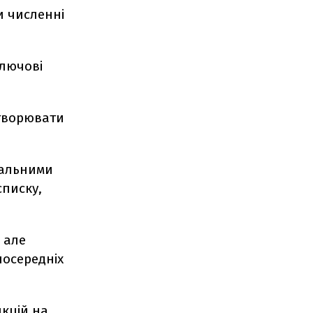
и численні
ключові
творювати
нальними
списку,
 але
посередніх
кцій на