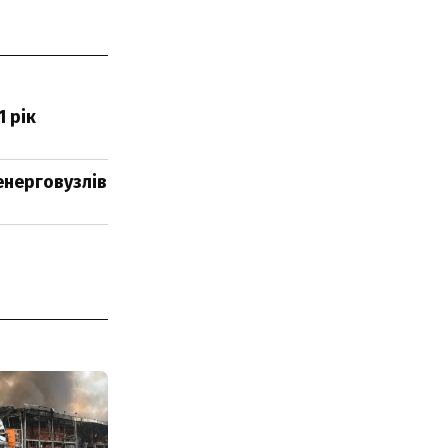
 рік
енерговузлів