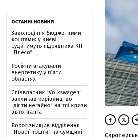
ОСТАННІ НОВИНИ
Заволодіння бюджетними
коштами: у Києві
судитимуть підрядника КП
"Плесо"
Росіяни атакували
енергетику у пʼяти
областях
Співвласник "Volkswagen"
закликав керівництво
"діяти негайно" на тлі кризи
автогіганта
Ворог знищив відділення
"Нової пошти" на Сумщині
Європейськ