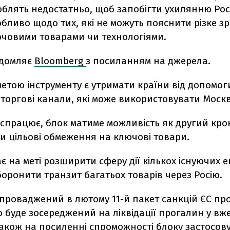
роблять недостатньо, щоб запобігти ухилянню Росі
обливо щодо тих, які не можуть пояснити різке з
ючовими товарами чи технологіями.
ідомляє
Bloomberg
з посиланням на джерела.
тою інструменту є утримати країни від допомоги
торгові канали, які може використовувати Москв
 спрацює, блок матиме можливість як другий кро
и цільові обмеження на ключові товари.
є на меті розширити сферу дії кількох існуючих 
аборонити транзит багатьох товарів через Росію.
проваджений в лютому 11-й пакет санкцій ЄС про
 буде зосереджений на ліквідації прогалин у вж
також на посиленні спроможності блоку застосов