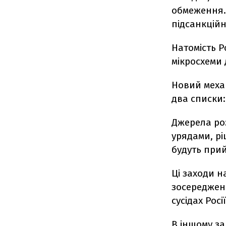
обмеження. 
підсанкційн
Натомість Р
мікросхеми 
Новий меха
два списки:
Джерела ро
урядами, рі
будуть при
Ці заходи н
зосереджені
сусідах Росії
В іншому з