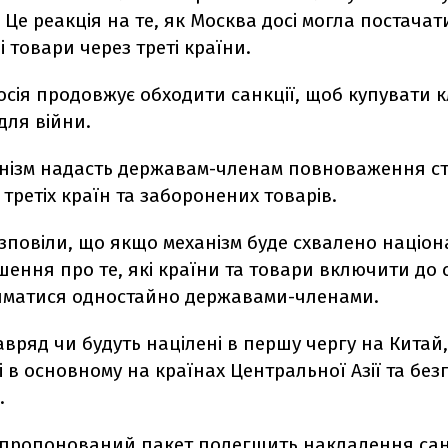
Це реакція на те, як Москва досі могла постачат
і товари через треті країни.
осія продовжує обходити санкції, щоб купувати 
для війни.
нізм надасть державам-членам повноваження с
 третіх країн та заборонених товарів.
зповіли, що якщо механізм буде схвалено націо
шення про те, які країни та товари включити до 
йматися одностайно державами-членами.
авряд чи будуть націлені в першу чергу на Китай,
 в основному на країнах Центральної Азії та без
.
апропонований пакет полегшить накладення сан