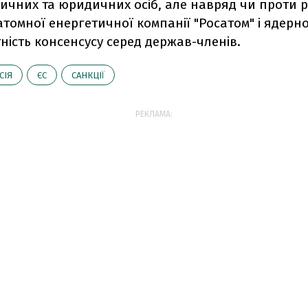
зичних та юридичних осіб, але навряд чи проти р
томної енергетичної компанії "Росатом" і ядерн
тність консенсусу серед держав-членів.
СІЯ
ЄС
САНКЦІЇ
РЕКЛАМА: