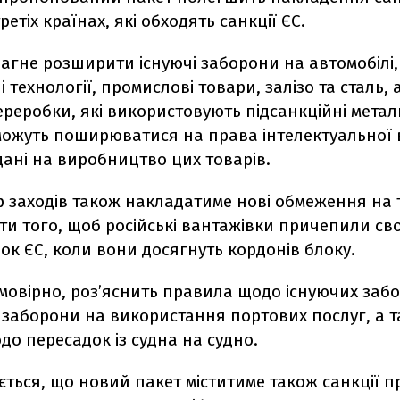
ретіх країнах, які обходять санкції ЄС.
агне розширити існуючі заборони на автомобілі,
і технології, промислові товари, залізо та сталь, 
реробки, які використовують підсанкційні мета
можуть поширюватися на права інтелектуальної в
идані на виробництво цих товарів.
р заходів також накладатиме нові обмеження на 
и того, щоб російські вантажівки причепили сво
ок ЄС, коли вони досягнуть кордонів блоку.
мовірно, роз’яснить правила щодо існуючих забо
і заборони на використання портових послуг, а 
до пересадок із судна на судно.
ється, що новий пакет міститиме також санкції 