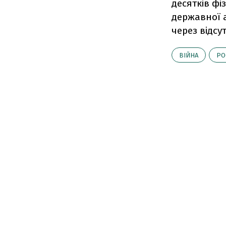
десятків фі
державної а
через відсу
ВІЙНА
РО