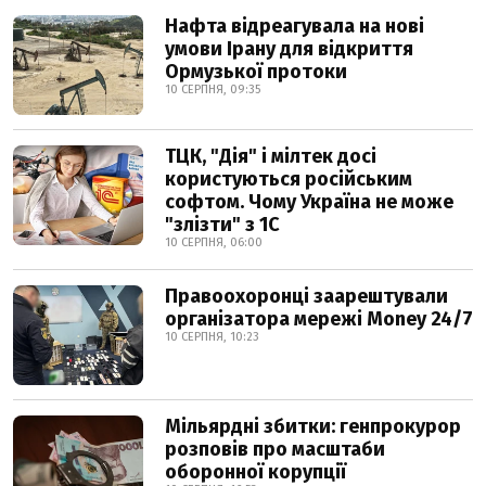
Нафта відреагувала на нові
умови Ірану для відкриття
Ормузької протоки
10 СЕРПНЯ, 09:35
ТЦК, "Дія" і мілтек досі
користуються російським
софтом. Чому Україна не може
"злізти" з 1С
10 СЕРПНЯ, 06:00
Правоохоронці заарештували
організатора мережі Money 24/7
10 СЕРПНЯ, 10:23
Мільярдні збитки: генпрокурор
розповів про масштаби
оборонної корупції