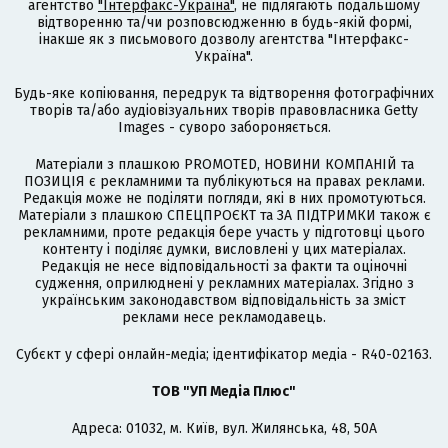
агентство
"Інтерфакс-Україна"
, не підлягають подальшому
відтворенню та/чи розповсюдженню в будь-якій формі,
інакше як з письмового дозволу агентства "Інтерфакс-
Україна".
Будь-яке копіювання, передрук та відтворення фотографічних
творів та/або аудіовізуальних творів правовласника Getty
Images - суворо забороняється.
Матеріали з плашкою PROMOTED, НОВИНИ КОМПАНІЙ та
ПОЗИЦІЯ є рекламними та публікуються на правах реклами.
Редакція може не поділяти погляди, які в них промотуються.
Матеріали з плашкою СПЕЦПРОЄКТ та ЗА ПІДТРИМКИ також є
рекламними, проте редакція бере участь у підготовці цього
контенту і поділяє думки, висловлені у цих матеріалах.
Редакція не несе відповідальності за факти та оціночні
судження, оприлюднені у рекламних матеріалах. Згідно з
українським законодавством відповідальність за зміст
реклами несе рекламодавець.
Cубєкт у сфері онлайн-медіа; ідентифікатор медіа - R40-02163.
ТОВ "УП Медіа Плюс"
Адреса: 01032, м. Київ, вул. Жилянська, 48, 50А