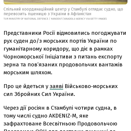
Спільний координаційний центр у Стамбулі оглядає судно, що
перевозить пшеницю з України в Афганістан
TUR MINISTRY OF NATIONAL DEFENCE / HANDOUT/ANADOLU AGENCY VIA GETTY IMAGES
Представники Росії відмовились погоджувати
рух суден до/з морських портів України по
гуманітарному коридору, що діє в рамках
Чорноморської Ініціативи з питань експорту
зерна та пов’язаних продовольчих вантажів
морським шляхом.
Про це йдеться у
заяві
Військово-морських
сил Збройних Сил України.
Через дії росіян в Стамбулі чотири судна, в
тому числі судно AKDENIZ-M, яке
зафрахтоване Всесвітньою Продовольчою