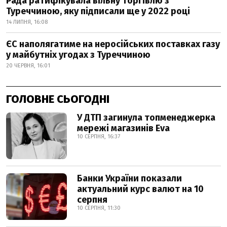
Рада ратифікувала вільну торгівлю з
Туреччиною, яку підписали ще у 2022 році
14 ЛИПНЯ, 16:08
ЄС наполягатиме на неросійських поставках газу
у майбутніх угодах з Туреччиною
20 ЧЕРВНЯ, 16:01
ГОЛОВНЕ СЬОГОДНІ
У ДТП загинула топменеджерка
мережі магазинів Eva
10 СЕРПНЯ, 16:37
Банки України показали
актуальний курс валют на 10
серпня
10 СЕРПНЯ, 11:30