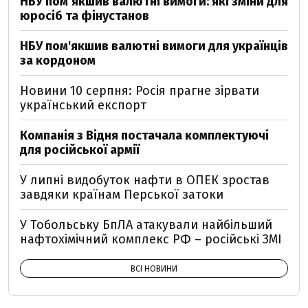
НБУ пом’якшив валютні вимоги: які зміни для
юросіб та фінустанов
НБУ пом'якшив валютні вимоги для українців
за кордоном
Новини 10 серпня: Росія прагне зірвати
український експорт
Компанія з Відня постачала комплектуючі
для російської армії
У липні видобуток нафти в ОПЕК зростав
завдяки країнам Перської затоки
У Тобольську БпЛА атакували найбільший
нафтохімічний комплекс РФ – російські ЗМІ
ВСІ НОВИНИ