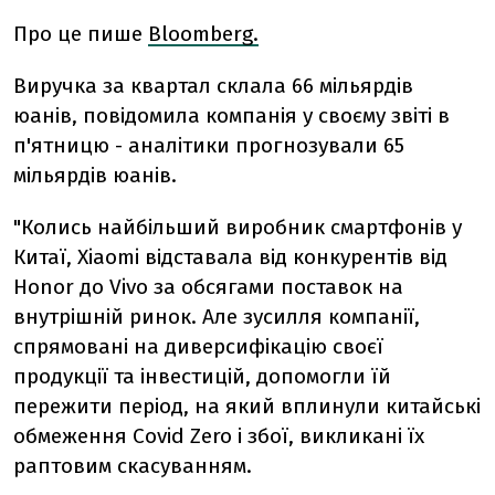
Про це пише
Bloomberg.
Виручка за квартал склала 66 мільярдів
юанів, повідомила компанія у своєму звіті в
п'ятницю - аналітики прогнозували 65
мільярдів юанів.
"Колись найбільший виробник смартфонів у
Китаї, Xiaomi відставала від конкурентів від
Honor до Vivo за обсягами поставок на
внутрішній ринок. Але зусилля компанії,
спрямовані на диверсифікацію своєї
продукції та інвестицій, допомогли їй
пережити період, на який вплинули китайські
обмеження Covid Zero і збої, викликані їх
раптовим скасуванням.