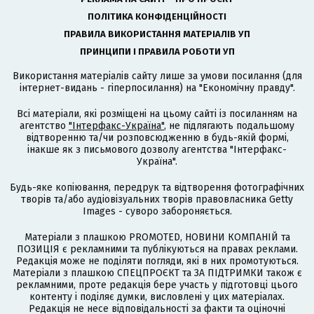
ПОЛІТИКА КОНФІДЕНЦІЙНОСТІ
ПРАВИЛА ВИКОРИСТАННЯ МАТЕРІАЛІВ УП
ПРИНЦИПИ І ПРАВИЛА РОБОТИ УП
Використання матеріалів сайту лише за умови посилання (для
інтернет-видань - гіперпосилання) на "Економічну правду".
Всі матеріали, які розміщені на цьому сайті із посиланням на
агентство
"Інтерфакс-Україна"
, не підлягають подальшому
відтворенню та/чи розповсюдженню в будь-якій формі,
інакше як з письмового дозволу агентства "Інтерфакс-
Україна".
Будь-яке копіювання, передрук та відтворення фотографічних
творів та/або аудіовізуальних творів правовласника Getty
Images - суворо забороняється.
Матеріали з плашкою PROMOTED, НОВИНИ КОМПАНІЙ та
ПОЗИЦІЯ є рекламними та публікуються на правах реклами.
Редакція може не поділяти погляди, які в них промотуються.
Матеріали з плашкою СПЕЦПРОЄКТ та ЗА ПІДТРИМКИ також є
рекламними, проте редакція бере участь у підготовці цього
контенту і поділяє думки, висловлені у цих матеріалах.
Редакція не несе відповідальності за факти та оціночні