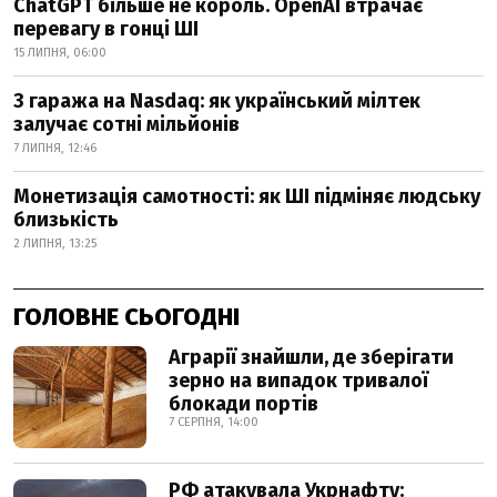
ChatGPT більше не король. OpenAI втрачає
перевагу в гонці ШІ
15 ЛИПНЯ, 06:00
З гаража на Nasdaq: як український мілтек
залучає сотні мільйонів
7 ЛИПНЯ, 12:46
Монетизація самотності: як ШІ підміняє людську
близькість
2 ЛИПНЯ, 13:25
ГОЛОВНЕ СЬОГОДНІ
Аграрії знайшли, де зберігати
зерно на випадок тривалої
блокади портів
7 СЕРПНЯ, 14:00
РФ атакувала Укрнафту: