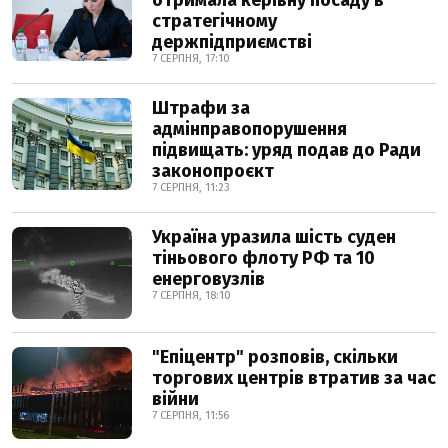
отримала керівну посаду в
стратегічному
держпідприємстві
7 СЕРПНЯ, 17:10
Штрафи за
адмінправопорушення
підвищать: уряд подав до Ради
законопроєкт
7 СЕРПНЯ, 11:23
Україна уразила шість суден
тіньового флоту РФ та 10
енерговузлів
7 СЕРПНЯ, 18:10
"Епіцентр" розповів, скільки
торгових центрів втратив за час
війни
7 СЕРПНЯ, 11:56