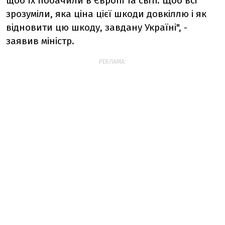
щоб їх побачили в Європі та світі. Щоб всі
зрозуміли, яка ціна цієї шкоди довкіллю і як
відновити цю шкоду, завдану Україні", -
заявив міністр.
РЕКЛАМА: