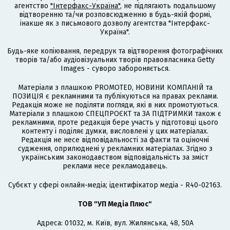
агентство
"Інтерфакс-Україна"
, не підлягають подальшому
відтворенню та/чи розповсюдженню в будь-якій формі,
інакше як з письмового дозволу агентства "Інтерфакс-
Україна".
Будь-яке копіювання, передрук та відтворення фотографічних
творів та/або аудіовізуальних творів правовласника Getty
Images - суворо забороняється.
Матеріали з плашкою PROMOTED, НОВИНИ КОМПАНІЙ та
ПОЗИЦІЯ є рекламними та публікуються на правах реклами.
Редакція може не поділяти погляди, які в них промотуються.
Матеріали з плашкою СПЕЦПРОЄКТ та ЗА ПІДТРИМКИ також є
рекламними, проте редакція бере участь у підготовці цього
контенту і поділяє думки, висловлені у цих матеріалах.
Редакція не несе відповідальності за факти та оціночні
судження, оприлюднені у рекламних матеріалах. Згідно з
українським законодавством відповідальність за зміст
реклами несе рекламодавець.
Cубєкт у сфері онлайн-медіа; ідентифікатор медіа - R40-02163.
ТОВ "УП Медіа Плюс"
Адреса: 01032, м. Київ, вул. Жилянська, 48, 50А