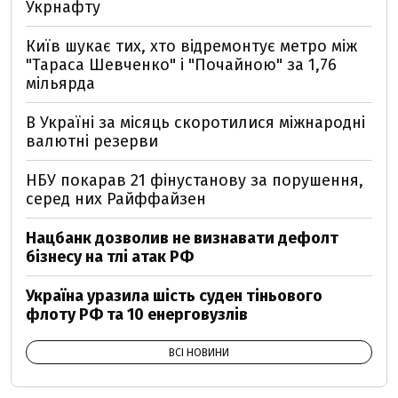
Укрнафту
Київ шукає тих, хто відремонтує метро між
"Тараса Шевченко" і "Почайною" за 1,76
мільярда
В Україні за місяць скоротилися міжнародні
валютні резерви
НБУ покарав 21 фінустанову за порушення,
серед них Райффайзен
Нацбанк дозволив не визнавати дефолт
бізнесу на тлі атак РФ
Україна уразила шість суден тіньового
флоту РФ та 10 енерговузлів
ВСІ НОВИНИ