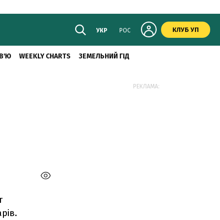
КЛУБ УП
УКР
РОС
В'Ю
WEEKLY CHARTS
ЗЕМЕЛЬНИЙ ГІД
РЕКЛАМА:
т
рів.