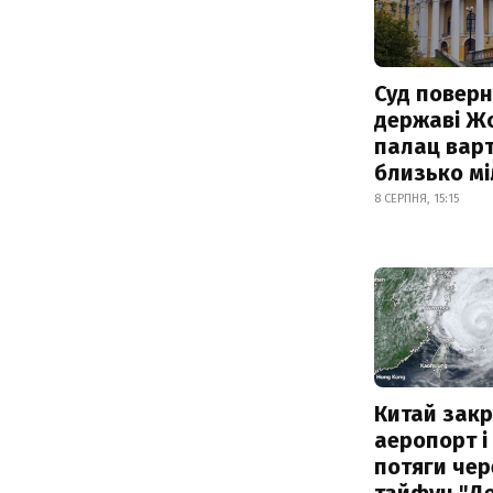
Суд поверн
державі Ж
палац варт
близько м
8 СЕРПНЯ, 15:15
Китай зак
аеропорт і
потяги чер
тайфун "Д