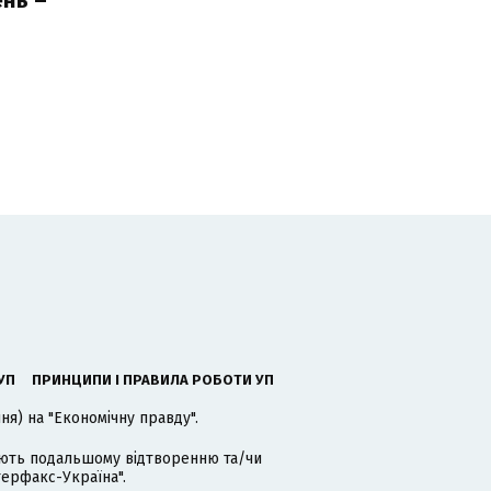
ь
УП
ПРИНЦИПИ І ПРАВИЛА РОБОТИ УП
я) на "Економічну правду".
гають подальшому відтворенню та/чи
терфакс-Україна".