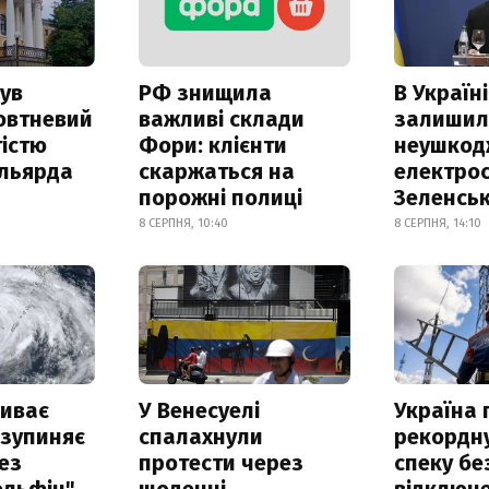
ув
РФ знищила
В Україні
овтневий
важливі склади
залишил
істю
Фори: клієнти
неушкод
ільярда
скаржаться на
електрос
порожні полиці
Зеленсь
8 СЕРПНЯ, 10:40
8 СЕРПНЯ, 14:10
риває
У Венесуелі
Україна
 зупиняє
спалахнули
рекордн
ез
протести через
спеку бе
ельфін"
щоденні
відключе