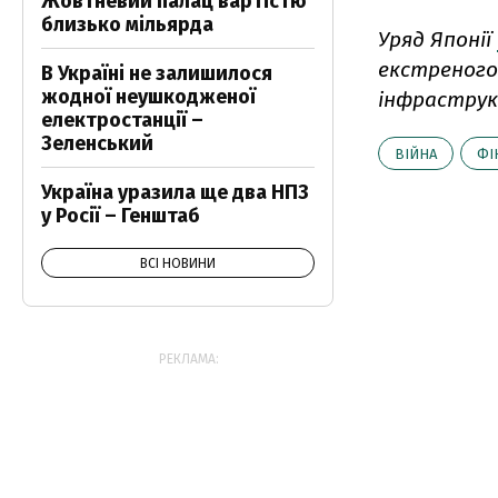
Жовтневий палац вартістю
близько мільярда
Уряд Японії
екстреного 
В Україні не залишилося
жодної неушкодженої
інфраструк
електростанції –
Зеленський
ВІЙНА
ФІ
Україна уразила ще два НПЗ
у Росії – Генштаб
ВСІ НОВИНИ
РЕКЛАМА: