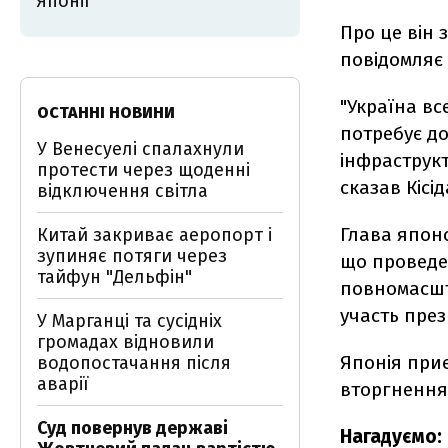
Японії
Про це він 
повідомляє
"Україна вс
ОСТАННІ НОВИНИ
потребує д
У Венесуелі спалахнули
інфраструк
протести через щоденні
сказав Кісід
відключення світла
Глава японс
Китай закриває аеропорт і
зупиняє потяги через
що проведе 
тайфун "Дельфін"
повномасшта
участь пре
У Марганці та сусідніх
громадах відновили
Японія приє
водопостачання після
аварії
вторгнення 
Суд повернув державі
Нагадуємо: