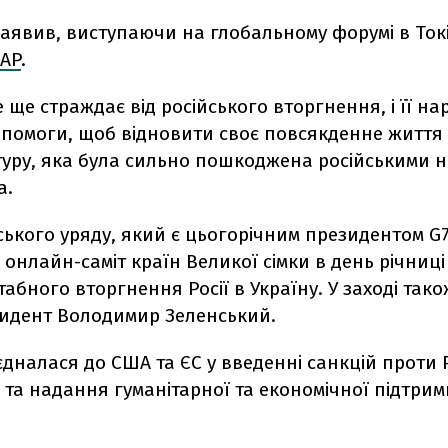
заявив, виступаючи на глобальному форумі в Токі
AP
.
е ще страждає від російського вторгнення, і її на
опомоги, щоб відновити своє повсякденне життя 
туру, яка була сильно пошкоджена російськими н
а.
ького уряду, який є цьогорічним президентом G7
онлайн-саміт країн Великої сімки в день річниці
бного вторгнення Росії в Україну. У заході тако
зидент Володимир Зеленський.
дналася до США та ЄС у введенні санкцій проти Ро
та надання гуманітарної та економічної підтрим