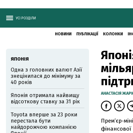
УСІ РОЗДІЛИ
НОВИНИ
ПУБЛІКАЦІЇ
КОЛОНКИ
ІН
Японі
ЯПОНІЯ
мілья
Одна з головних валют Азії
знецінилася до мінімуму за
підтр
40 років
АНАСТАСІЯ ЖА
Японія отримала найвищу
відсоткову ставку за 31 рік
Toyota вперше за 23 роки
Прем’єр-мін
перестала бути
найдорожчою компанією
фінансової 