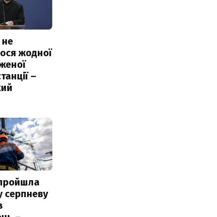
 не
ося жодної
женої
танції –
кий
 пройшла
у серпневу
з
нь –