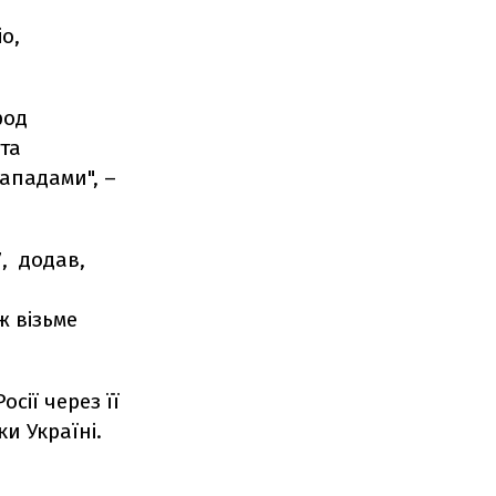
о,
род
та
ападами", –
, додав,
ж візьме
сії через її
ки Україні.