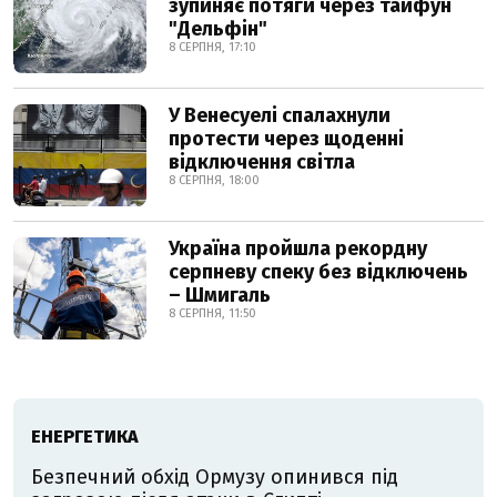
зупиняє потяги через тайфун
"Дельфін"
8 СЕРПНЯ, 17:10
У Венесуелі спалахнули
протести через щоденні
відключення світла
8 СЕРПНЯ, 18:00
Україна пройшла рекордну
серпневу спеку без відключень
– Шмигаль
8 СЕРПНЯ, 11:50
ЕНЕРГЕТИКА
Безпечний обхід Ормузу опинився під