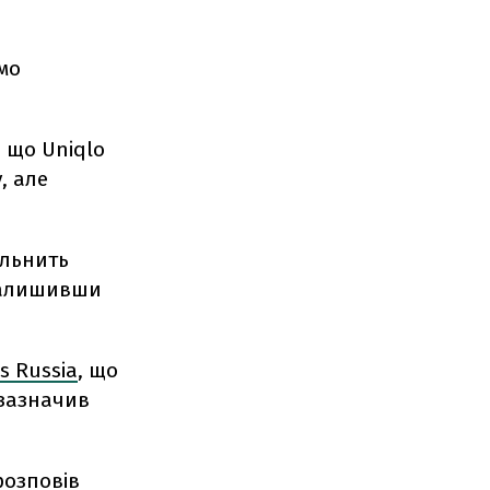
мо
 що Uniqlo
, але
ільнить
 залишивши
s Russia
, що
 зазначив
розповів