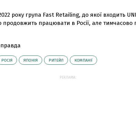
2022 року г
рупа Fast Retailing, до якої входить UN
о продовжить працювати в Росії, але тимчасово
 правда
РОСІЯ
ЯПОНІЯ
РИТЕЙЛ
КОМПАНІЇ
РЕКЛАМА: