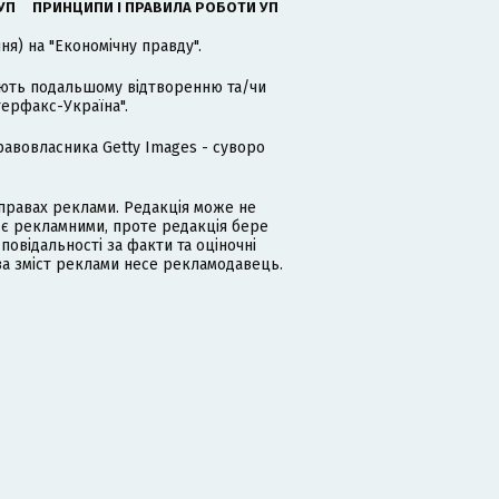
УП
ПРИНЦИПИ І ПРАВИЛА РОБОТИ УП
я) на "Економічну правду".
гають подальшому відтворенню та/чи
терфакс-Україна".
равовласника Getty Images - суворо
равах реклами. Редакція може не
 є рекламними, проте редакція бере
дповідальності за факти та оціночні
за зміст реклами несе рекламодавець.