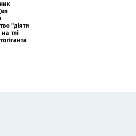
сник
gen
в
тво "діяти
 на тлі
тогіганта