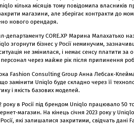
Uniqlo кілька місяців тому повідомила власників 
акрити магазини, але зберігає контракти до мом
ено нового орендаря.
йл-департаменту СОRE.XP Марина Малахатько на
qlo згорнути бізнес у Росії неминучим, зазначи
ситуація не змінилася, і немає сенсу платити за 
 персонал через майже рік після припинення роб
рка Fashion Consulting Group Анна Лебсак-Клейм
що замінити Uniqlo буде складно через її техноло
тику і якість базових моделей.
2 року в Росії під брендом Uniqlo працювало 50 то
ернет-магазин. На кінець січня 2023 року у Uniqlo
Росії, які залишалися закритими, свідчать дані Fa