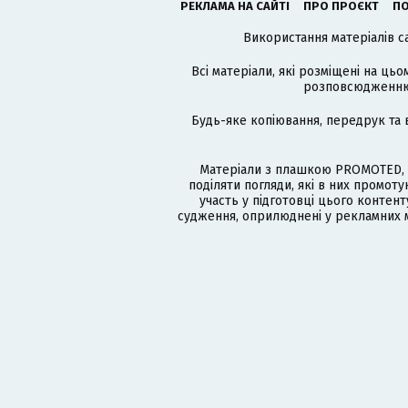
РЕКЛАМА НА САЙТІ
ПРО ПРОЄКТ
ПО
Використання матеріалів с
Всі матеріали, які розміщені на цьо
розповсюдженню в
Будь-яке копіювання, передрук та 
Матеріали з плашкою PROMOTED, 
поділяти погляди, які в них промо
участь у підготовці цього контенту
судження, оприлюднені у рекламних м