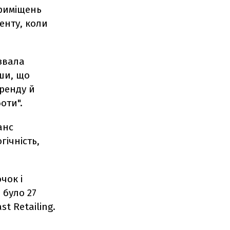
приміщень
енту, коли
звала
вши, що
оренду й
оти".
анс
гічність,
чок і
 було 27
st Retailing.