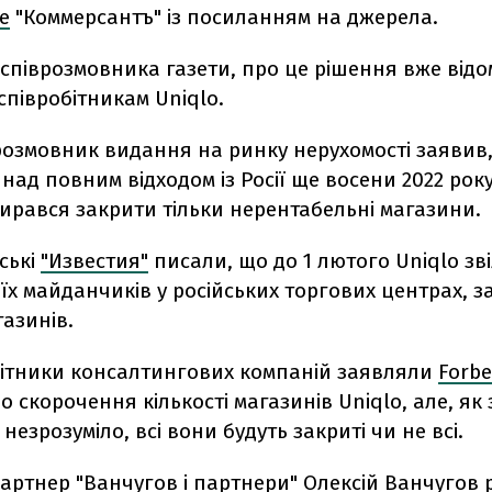
е
"Коммерсантъ" із посиланням на джерела.
співрозмовника газети, про це рішення вже відо
співробітникам Uniqlo.
розмовник видання на ринку нерухомості заявив,
над повним відходом із Росії ще восени 2022 року
бирався закрити тільки нерентабельні магазини.
йські
"Известия"
писали, що до 1 лютого Uniqlo зв
оїх майданчиків у російських торгових центрах,
газинів.
бітники консалтингових компаній заявляли
Forbe
о скорочення кількості магазинів Uniqlo, але, як
 незрозуміло, всі вони будуть закриті чи не всі.
артнер "Ванчугов і партнери" Олексій Ванчугов 