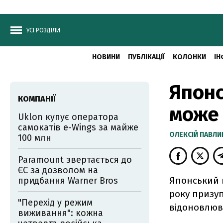
УСІ РОЗДІЛИ
НОВИНИ
ПУБЛІКАЦІЇ
КОЛОНКИ
ІН
Японс
КОМПАНІЇ
може 
Uklon купує оператора
самокатів e-Wings за майже
ОЛЕКСІЙ ПАВЛ
100 млн
Paramount звертається до
ЄС за дозволом на
Японський в
придбання Warner Bros
року призуп
"Перехід у режим
відоновлюва
виживання": кожна