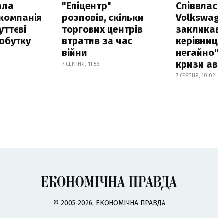
ала
"Епіцентр"
Співвла
компанія
розповів, скільки
Volkswa
уттєві
торгових центрів
заклика
обутку
втратив за час
керівниц
війни
негайно"
кризи ав
7 СЕРПНЯ, 11:56
7 СЕРПНЯ, 10:02
© 2005-2026, ЕКОНОМІЧНА ПРАВДА