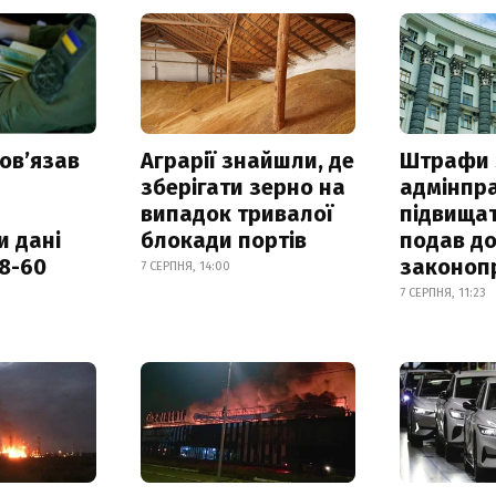
овʼязав
Аграрії знайшли, де
Штрафи 
зберігати зерно на
адмінпр
випадок тривалої
підвищат
и дані
блокади портів
подав до
18-60
законоп
7 СЕРПНЯ, 14:00
7 СЕРПНЯ, 11:23