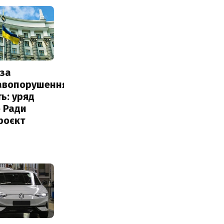
за
авопорушення
ь: уряд
 Ради
роєкт