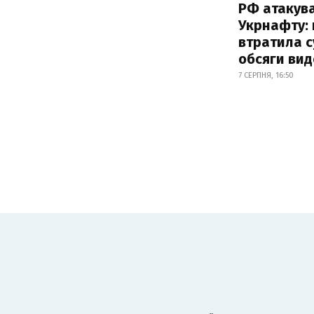
РФ атакув
Укрнафту: 
втратила с
обсяги вид
7 СЕРПНЯ, 16:50