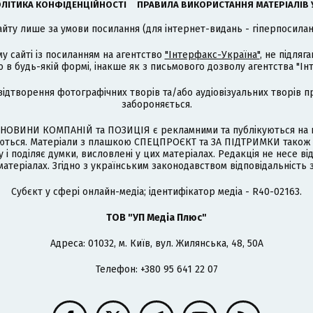
ЛІТИКА КОНФІДЕНЦІЙНОСТІ
ПРАВИЛА ВИКОРИСТАННЯ МАТЕРІАЛІВ 
айту лише за умови посилання (для інтернет-видань - гіперпосиланн
му сайті із посиланням на агентство
"Інтерфакс-Україна"
, не підля
 будь-якій формі, інакше як з письмового дозволу агентства "Ін
відтворення фотографічних творів та/або аудіовізуальних творів п
забороняється.
НОВИНИ КОМПАНІЙ та ПОЗИЦІЯ є рекламними та публікуються на п
туються. Матеріали з плашкою СПЕЦПРОЄКТ та ЗА ПІДТРИМКИ також
 і поділяє думки, висловлені у цих матеріалах. Редакція не несе ві
атеріалах. Згідно з українським законодавством відповідальність 
Cубєкт у сфері онлайн-медіа; ідентифікатор медіа - R40-02163.
ТОВ "УП Медіа Плюс"
Адреса: 01032, м. Київ, вул. Жилянська, 48, 50А
Телефон: +380 95 641 22 07