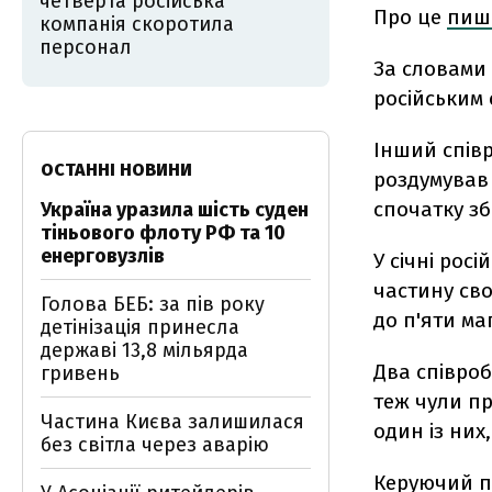
четверта російська
Про це
пиш
компанія скоротила
персонал
За словами 
російським 
Інший спів
ОСТАННІ НОВИНИ
роздумував 
спочатку з
Україна уразила шість суден
тіньового флоту РФ та 10
енерговузлів
У січні росі
частину св
Голова БЕБ: за пів року
до п'яти ма
детінізація принесла
державі 13,8 мільярда
Два співро
гривень
теж чули пр
Частина Києва залишилася
один із них,
без світла через аварію
Керуючий п