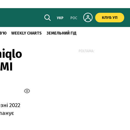
КЛУБ УП
УКР
РОС
В'Ю
WEEKLY CHARTS
ЗЕМЕЛЬНИЙ ГІД
iqlo
РЕКЛАМА:
ЗМІ
зні 2022
планує