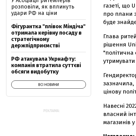
У Асоціації ритейлерів
газеті, що 
розповіли, як вплинуть
удари РФ на ціни
про плани з
буде знайд
Фігурантка "плівок Міндіча"
отримала керівну посаду в
Глава рите
стратегічному
рішення Uni
держпідприємстві
"політична 
РФ атакувала Укрнафту:
утримувати
компанія втратила суттєві
обсяги видобутку
Гендиректо
зазначила, 
ВСІ НОВИНИ
цінову полі
Навесні 202
РЕКЛАМА:
власний інт
магазинів у 