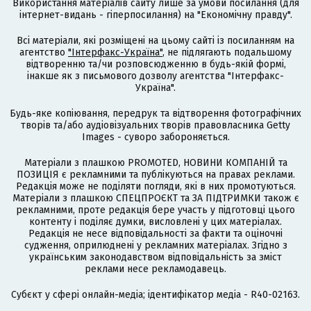
Використання матеріалів сайту лише за умови посилання (для
інтернет-видань - гіперпосилання) на "Економічну правду".
Всі матеріали, які розміщені на цьому сайті із посиланням на
агентство
"Інтерфакс-Україна"
, не підлягають подальшому
відтворенню та/чи розповсюдженню в будь-якій формі,
інакше як з письмового дозволу агентства "Інтерфакс-
Україна".
Будь-яке копіювання, передрук та відтворення фотографічних
творів та/або аудіовізуальних творів правовласника Getty
Images - суворо забороняється.
Матеріали з плашкою PROMOTED, НОВИНИ КОМПАНІЙ та
ПОЗИЦІЯ є рекламними та публікуються на правах реклами.
Редакція може не поділяти погляди, які в них промотуються.
Матеріали з плашкою СПЕЦПРОЄКТ та ЗА ПІДТРИМКИ також є
рекламними, проте редакція бере участь у підготовці цього
контенту і поділяє думки, висловлені у цих матеріалах.
Редакція не несе відповідальності за факти та оціночні
судження, оприлюднені у рекламних матеріалах. Згідно з
українським законодавством відповідальність за зміст
реклами несе рекламодавець.
Cубєкт у сфері онлайн-медіа; ідентифікатор медіа - R40-02163.