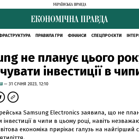
ФРАСТРУКТУРА
ПРАВИЛА ГРИ
ФІНАНСИ
СПЕЦПРОЄКТИ
ІНТЕР
ng не планує цього рок
чувати інвестиції в чип
ИШ
— 31 СІЧНЯ 2023, 12:10
ейська Samsung Electronics заявила, що не пла
 інвестиції в чипи в цьому році, навіть незважаю
вітова економіка прирікає галузь на найгірший 
ятиліття.