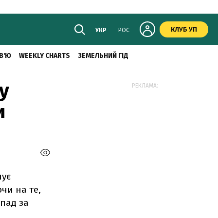
КЛУБ УП
УКР
РОС
В'Ю
WEEKLY CHARTS
ЗЕМЕЛЬНИЙ ГІД
у
РЕКЛАМА:
и
нує
чи на те,
спад за