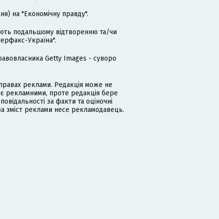
я) на "Економічну правду".
гають подальшому відтворенню та/чи
терфакс-Україна".
равовласника Getty Images - суворо
равах реклами. Редакція може не
 є рекламними, проте редакція бере
дповідальності за факти та оціночні
за зміст реклами несе рекламодавець.