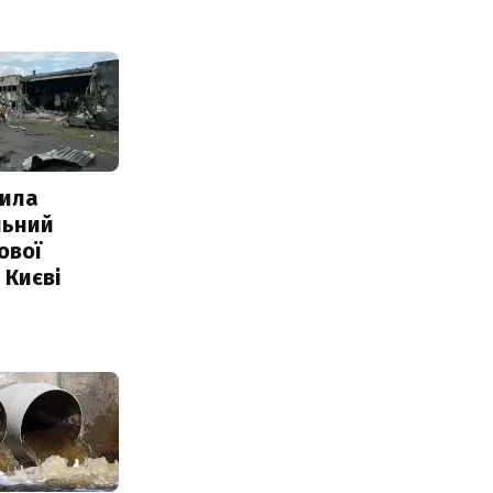
ила
льний
ової
 Києві