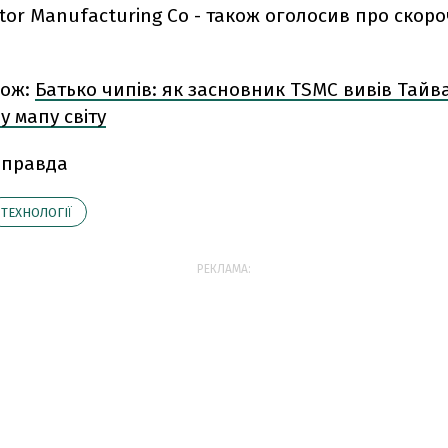
tor Manufacturing Co - також оголосив про скор
кож:
Батько чипів: як засновник TSMC вивів Тайв
у мапу світу
 правда
ТЕХНОЛОГІЇ
РЕКЛАМА: