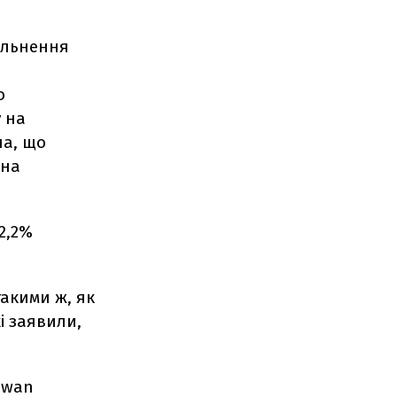
вільнення
о
 на
ла, що
 на
 2,2%
такими ж, як
кі заявили,
iwan