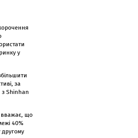
скорочення
о
користати
ринку у
збільшити
тиві, за
н з Shinhan
о вважає, що
межі 40%
у другому