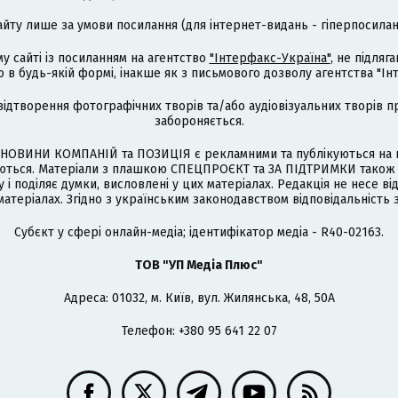
айту лише за умови посилання (для інтернет-видань - гіперпосиланн
му сайті із посиланням на агентство
"Інтерфакс-Україна"
, не підля
 будь-якій формі, інакше як з письмового дозволу агентства "Ін
відтворення фотографічних творів та/або аудіовізуальних творів п
забороняється.
НОВИНИ КОМПАНІЙ та ПОЗИЦІЯ є рекламними та публікуються на п
туються. Матеріали з плашкою СПЕЦПРОЄКТ та ЗА ПІДТРИМКИ також
 і поділяє думки, висловлені у цих матеріалах. Редакція не несе ві
атеріалах. Згідно з українським законодавством відповідальність 
Cубєкт у сфері онлайн-медіа; ідентифікатор медіа - R40-02163.
ТОВ "УП Медіа Плюс"
Адреса: 01032, м. Київ, вул. Жилянська, 48, 50А
Телефон: +380 95 641 22 07