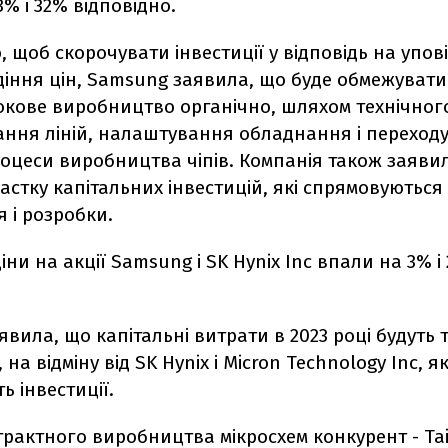
43% і 32% відповідно.
о, щоб скорочувати інвестиції у відповідь на упо
діння цін, Samsung заявила, що буде обмежувати
окове виробництво органічно, шляхом технічног
ання ліній, налаштування обладнання і переходу
оцеси виробництва чіпів. Компанія також заяви
астку капітальних інвестицій, які спрямовуються
 і розробки.
іни на акції Samsung і SK Hynix Inc впали на 3% і
вила, що капітальні витрати в 2023 році будуть 
і, на відміну від SK Hynix і Micron Technology Inc, я
ь інвестиції.
трактного виробництва мікросхем конкурент - Ta