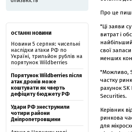
близькість
Про це пи
"Ці заяви с
ОСТАННІ НОВИНИ
витрат і о
найбільший 
Новини 5 серпня: чисельні
наслідки атаки РФ по
свої запаси
Україні, трильйон рублів на
менших конк
порятунок Wildberries
"Можливо, 
Порятунок Wildberries після
частку ринк
атак дронів може
коштувати як чверть
рахунок SK 
дефіциту бюджету РФ
Securities.
Удари РФ знеструмили
Керівник ві
чотири райони
ринкова час
Дніпропетровщини
для мікросх