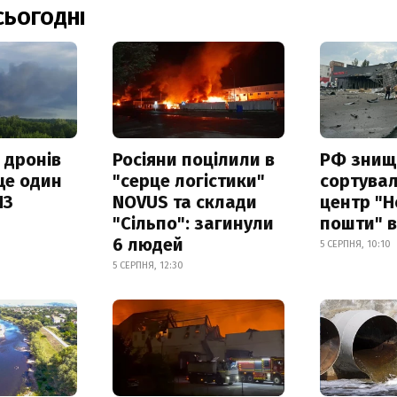
СЬОГОДНІ
 дронів
Росіяни поцілили в
РФ знищ
ще один
"серце логістики"
сортува
ПЗ
NOVUS та склади
центр "Н
"Сільпо": загинули
пошти" в
6 людей
5 СЕРПНЯ, 10:10
5 СЕРПНЯ, 12:30