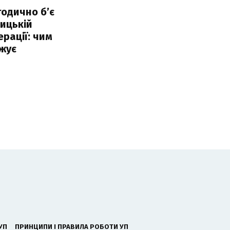
тодично б’є
ицькій
ерації: чим
жує
УП
ПРИНЦИПИ І ПРАВИЛА РОБОТИ УП