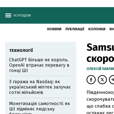
УСІ РОЗДІЛИ
НОВИНИ
ПУБЛІКАЦІЇ
КОЛОНКИ
ІН
Samsu
ТЕХНОЛОГІЇ
скоро
ChatGPT більше не король.
OpenAI втрачає перевагу в
ОЛЕКСІЙ ПАВЛ
гонці ШІ
З гаража на Nasdaq: як
український мілтек залучає
Південнокор
сотні мільйонів
скорочувати
Монетизація самотності: як
що слабка с
ШІ підміняє людську
останнє дес