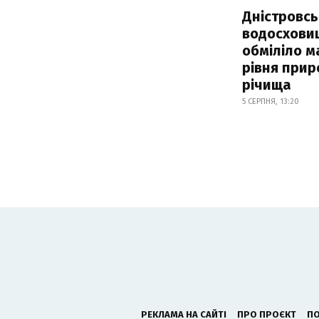
Дністровсь
водосхови
обміліло м
рівня при
річища
5 СЕРПНЯ, 13:20
РЕКЛАМА НА САЙТІ
ПРО ПРОЄКТ
ПО