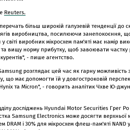
ше
Reuters.
уперечать більш широкій галузевій тенденції до 
бсягів виробництва, посилюючи занепокоєння, щ
у світі виробник мікросхем пам'яті має намір ви
 та вищу норму прибутку, щоб завоювати частку 
урентів", - пише агентство.
Samsung розглядає цей час як гарну можливість 
у, що має допомогти їй у довгостроковій перспек
Hynix та Micron", - говорить аналітик Чхве Ю-джу
дділу досліджень Hyundai Motor Securities Грег Р
тка Samsung Electronics може досягти верхньої 
ем DRAM і 30% для мікросхем флеш-пам'яті NAND 