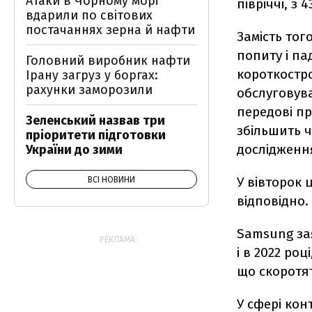
Атаки в Чорному морі
півріччі, з 
вдарили по світових
постачаннях зерна й нафти
Замість тог
попиту і па
Головний виробник нафти
короткостр
Ірану загруз у боргах:
рахунки заморозили
обслуговув
передові пр
Зеленський назвав три
збільшить ч
пріоритети підготовки
дослідження
України до зими
У вівторок ц
ВСІ НОВИНИ
відповідно.
Samsung зая
РЕКЛАМА:
і в 2022 роц
що скоротят
У сфері кон