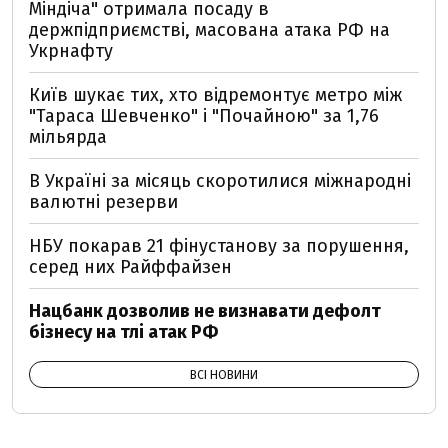
Міндіча" отримала посаду в
держпідприємстві, масована атака РФ на
Укрнафту
Київ шукає тих, хто відремонтує метро між
"Тараса Шевченко" і "Почайною" за 1,76
мільярда
В Україні за місяць скоротилися міжнародні
валютні резерви
НБУ покарав 21 фінустанову за порушення,
серед них Райффайзен
Нацбанк дозволив не визнавати дефолт
бізнесу на тлі атак РФ
ВСІ НОВИНИ