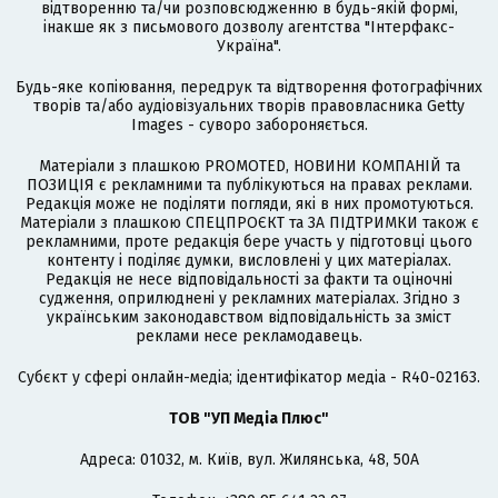
відтворенню та/чи розповсюдженню в будь-якій формі,
інакше як з письмового дозволу агентства "Інтерфакс-
Україна".
Будь-яке копіювання, передрук та відтворення фотографічних
творів та/або аудіовізуальних творів правовласника Getty
Images - суворо забороняється.
Матеріали з плашкою PROMOTED, НОВИНИ КОМПАНІЙ та
ПОЗИЦІЯ є рекламними та публікуються на правах реклами.
Редакція може не поділяти погляди, які в них промотуються.
Матеріали з плашкою СПЕЦПРОЄКТ та ЗА ПІДТРИМКИ також є
рекламними, проте редакція бере участь у підготовці цього
контенту і поділяє думки, висловлені у цих матеріалах.
Редакція не несе відповідальності за факти та оціночні
судження, оприлюднені у рекламних матеріалах. Згідно з
українським законодавством відповідальність за зміст
реклами несе рекламодавець.
Cубєкт у сфері онлайн-медіа; ідентифікатор медіа - R40-02163.
ТОВ "УП Медіа Плюс"
Адреса: 01032, м. Київ, вул. Жилянська, 48, 50А