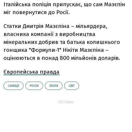
Італійська поліція припускає, що сам Мазєпін
міг повернутися до Росії.
Статки Дмитрія Мазєпіна – мільярдера,
власника компанії з виробництва
мінеральних добрив та батька колишнього
гонщика "Формули-1" Нікіти Мазєпіна –
оцінюються в понад 800 мільйонів доларів.
Європейська правда
САНКЦІЇ
РОСІЯ
ІТАЛІЯ
СВІТ
РЕКЛАМА: