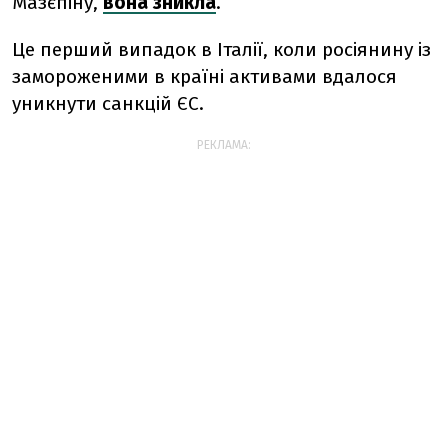
Мазєпіну,
вона зникла
.
Це перший випадок в Італії, коли росіянину із
замороженими в країні активами вдалося
уникнути санкцій ЄС.
РЕКЛАМА: