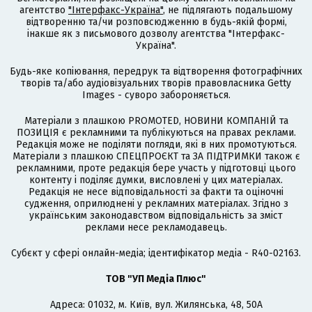
агентство
"Інтерфакс-Україна"
, не підлягають подальшому
відтворенню та/чи розповсюдженню в будь-якій формі,
інакше як з письмового дозволу агентства "Інтерфакс-
Україна".
Будь-яке копіювання, передрук та відтворення фотографічних
творів та/або аудіовізуальних творів правовласника Getty
Images - суворо забороняється.
Матеріали з плашкою PROMOTED, НОВИНИ КОМПАНІЙ та
ПОЗИЦІЯ є рекламними та публікуються на правах реклами.
Редакція може не поділяти погляди, які в них промотуються.
Матеріали з плашкою СПЕЦПРОЄКТ та ЗА ПІДТРИМКИ також є
рекламними, проте редакція бере участь у підготовці цього
контенту і поділяє думки, висловлені у цих матеріалах.
Редакція не несе відповідальності за факти та оціночні
судження, оприлюднені у рекламних матеріалах. Згідно з
українським законодавством відповідальність за зміст
реклами несе рекламодавець.
Cубєкт у сфері онлайн-медіа; ідентифікатор медіа - R40-02163.
ТОВ "УП Медіа Плюс"
Адреса: 01032, м. Київ, вул. Жилянська, 48, 50А