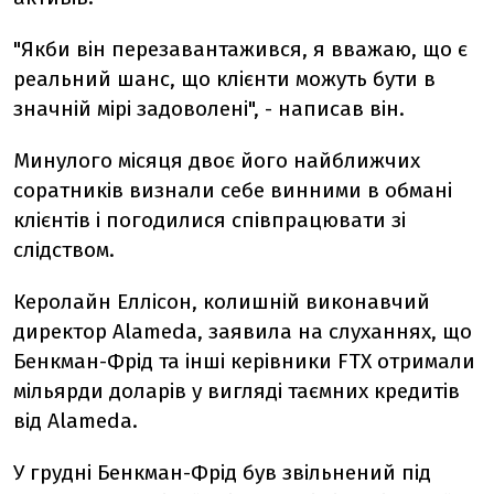
"Якби він перезавантажився, я вважаю, що є
реальний шанс, що клієнти можуть бути в
значній мірі задоволені", - написав він.
Минулого місяця двоє його найближчих
соратників визнали себе винними в обмані
клієнтів і погодилися співпрацювати зі
слідством.
Керолайн Еллісон, колишній виконавчий
директор Alameda, заявила на слуханнях, що
Бенкман-Фрід та інші керівники FTX отримали
мільярди доларів у вигляді таємних кредитів
від Alameda.
У грудні Бенкман-Фрід був звільнений під