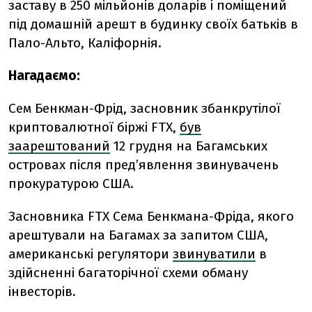
заставу в 250 мільйонів доларів і поміщений
під домашній арешт в будинку своїх батьків в
Пало-Альто, Каліфорнія.
Нагадаємо:
Сем Бенкман-Фрід, засновник збанкрутілої
криптовалютної біржі FTX,
був
заарештований
12 грудня на Багамських
островах після пред’явлення звинувачень
прокуратурою США.
Засновника FTX Сема Бенкмана-Фріда, якого
арештували на Багамах за запитом США,
американські регулятори
звинуватили
в
здійсненні багаторічної схеми обману
інвесторів.