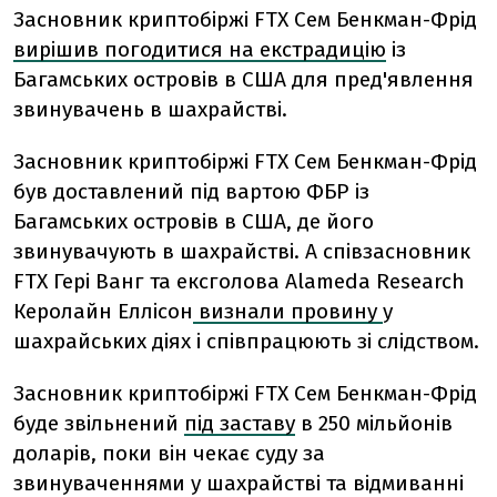
Засновник криптобіржі FTX Сем Бенкман-Фрід
вирішив погодитися на екстрадицію
із
Багамських островів в США для пред'явлення
звинувачень в шахрайстві.
Засновник криптобіржі FTX Сем Бенкман-Фрід
був доставлений під вартою ФБР із
Багамських островів в США, де його
звинувачують в шахрайстві. А с
півзасновник
FTX Гері Ванг та ексголова Alameda Research
Керолайн Еллісон
визнали провину
у
шахрайських діях і співпрацюють зі слідством.
Засновник криптобіржі FTX Сем Бенкман-Фрід
буде звільнений
під заставу
в 250 мільйонів
доларів, поки він чекає суду за
звинуваченнями у шахрайстві та відмиванні