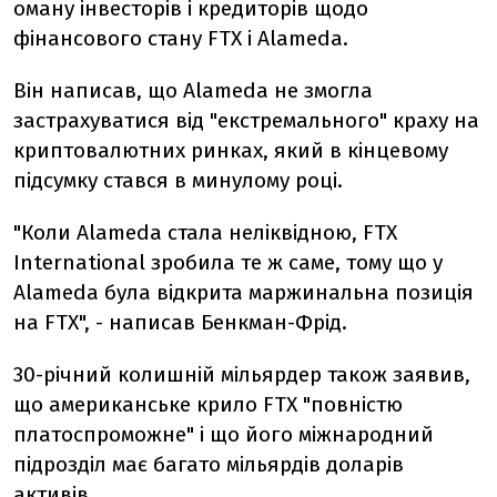
оману інвесторів і кредиторів щодо
фінансового стану FTX і Alameda.
Він написав, що Alameda не змогла
застрахуватися від "екстремального" краху на
криптовалютних ринках, який в кінцевому
підсумку стався в минулому році.
"Коли Alameda стала неліквідною, FTX
International зробила те ж саме, тому що у
Alameda була відкрита маржинальна позиція
на FTX", - написав Бенкман-Фрід.
30-річний колишній мільярдер також заявив,
що американське крило FTX "повністю
платоспроможне" і що його міжнародний
підрозділ має багато мільярдів доларів
активів.