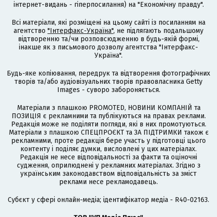
інтернет-видань - гіперпосилання) на "Економічну правду".
Всі матеріали, які розміщені на цьому сайті із посиланням на
агентство
"Інтерфакс-Україна"
, не підлягають подальшому
відтворенню та/чи розповсюдженню в будь-якій формі,
інакше як з письмового дозволу агентства "Інтерфакс-
Україна".
Будь-яке копіювання, передрук та відтворення фотографічних
творів та/або аудіовізуальних творів правовласника Getty
Images - суворо забороняється.
Матеріали з плашкою PROMOTED, НОВИНИ КОМПАНІЙ та
ПОЗИЦІЯ є рекламними та публікуються на правах реклами.
Редакція може не поділяти погляди, які в них промотуються.
Матеріали з плашкою СПЕЦПРОЄКТ та ЗА ПІДТРИМКИ також є
рекламними, проте редакція бере участь у підготовці цього
контенту і поділяє думки, висловлені у цих матеріалах.
Редакція не несе відповідальності за факти та оціночні
судження, оприлюднені у рекламних матеріалах. Згідно з
українським законодавством відповідальність за зміст
реклами несе рекламодавець.
Cубєкт у сфері онлайн-медіа; ідентифікатор медіа - R40-02163.