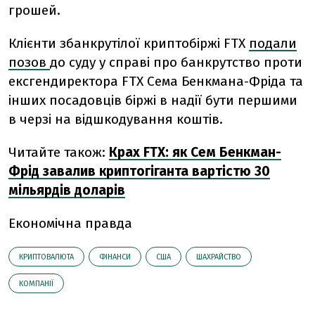
грошей.
Клієнти збанкрутілої криптобіржі FTX
подали
позов
до суду
у справі про банкрутство проти
ексгендиректора FTX Сема Бенкмана-Фріда та
інших посадовців біржі в надії бути першими
в черзі на відшкодування коштів.
Читайте також:
Крах FTX: як Сем Бенкман-
Фрід завалив криптогіганта вартістю 30
мільярдів доларів
Економічна правда
КРИПТОВАЛЮТА
ФІНАНСИ
США
ШАХРАЙСТВО
КОМПАНІЇ