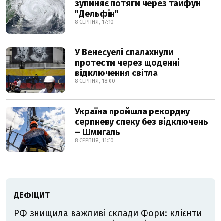
зупиняє потяги через тайфун
"Дельфін"
8 СЕРПНЯ, 17:10
У Венесуелі спалахнули
протести через щоденні
відключення світла
8 СЕРПНЯ, 18:00
Україна пройшла рекордну
серпневу спеку без відключень
– Шмигаль
8 СЕРПНЯ, 11:50
ДЕФІЦИТ
РФ знищила важливі склади Фори: клієнти